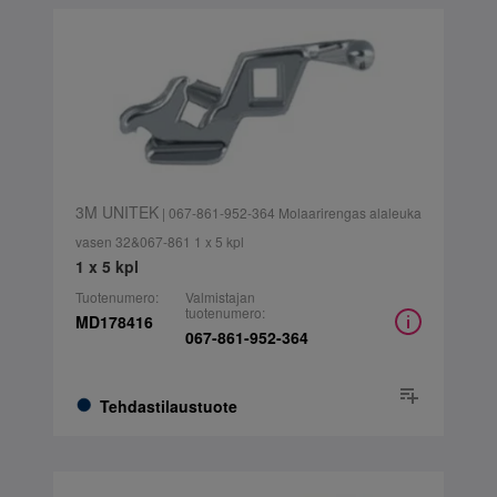
3M UNITEK
| 067-861-952-364 Molaarirengas alaleuka
vasen 32&067-861 1 x 5 kpl
1 x 5 kpl
Tuotenumero:
Valmistajan
tuotenumero:
MD178416
067-861-952-364
Tehdastilaustuote