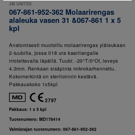
3M UNITEK
067-861-952-362 Molaarirengas
alaleuka vasen 31 &067-861 1 x 5
kpl
Anatomisesti muotoiltu molaarirengas yläleukaan
2-tuubilla, jossa 018 ura kaarilangalle
irrotettavalla läpällä. Tuubi: -20°T/0°Of, leveys
4.3mm. Renkaan sisäpinta mikrokarhennettu.
Kokomerkintä on steriloinnin kestävä.
Pakkauskoko 1x5kpl
2797
Pakkaus:
1 x 5 kpl
Tuotenumero:
MD178414
Valmistajan tuotenumero:
067-861-952-362