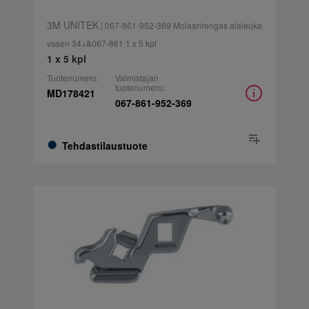
3M UNITEK
| 067-861-952-369 Molaarirengas alaleuka
vasen 34+&067-861 1 x 5 kpl
1 x 5 kpl
Tuotenumero:
Valmistajan
tuotenumero:
MD178421
067-861-952-369
Tehdastilaustuote