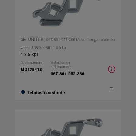
3M UNITEK
| 067-861-952-366 Molaarirengas alaleuka
vasen 33&067-861 1 x 5 kpl
1 x 5 kpl
Tuotenumero:
Valmistajan
tuotenumero:
MD178418
067-861-952-366
Tehdastilaustuote