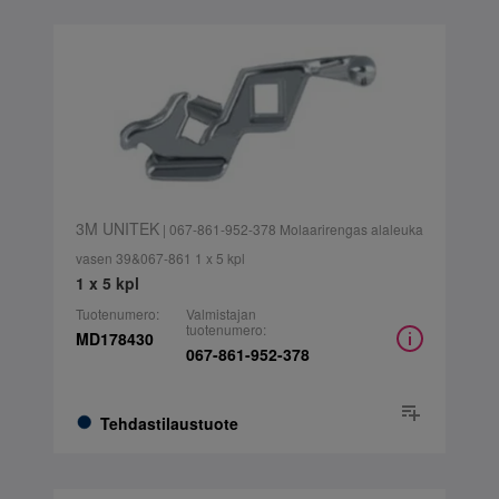
3M UNITEK
| 067-861-952-378 Molaarirengas alaleuka
vasen 39&067-861 1 x 5 kpl
1 x 5 kpl
Tuotenumero:
Valmistajan
tuotenumero:
MD178430
067-861-952-378
Tehdastilaustuote