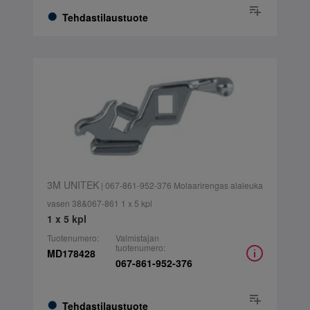
Tehdastilaustuote
3M UNITEK
| 067-861-952-376 Molaarirengas alaleuka
vasen 38&067-861 1 x 5 kpl
1 x 5 kpl
Tuotenumero:
Valmistajan
tuotenumero:
MD178428
067-861-952-376
Tehdastilaustuote