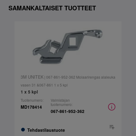
SAMANKALTAISET TUOTTEET
3M UNITEK
| 067-861-952-362 Molaarirengas alaleuka
vasen 31 &067-861 1 x 5 kpl
1 x 5 kpl
Tuotenumero:
Valmistajan
tuotenumero:
MD178414
067-861-952-362
Tehdastilaustuote