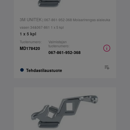
3M UNITEK
| 067-861-952-368 Molaarirengas alaleuka
vasen 34&067-861 1 x 5 kpl
1 x 5 kpl
Tuotenumero:
Valmistajan
tuotenumero:
MD178420
067-861-952-368
Tehdastilaustuote