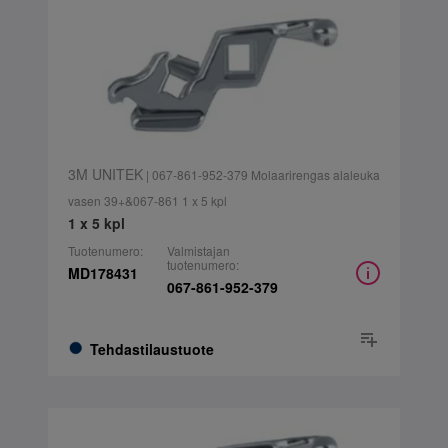
3M UNITEK
| 067-861-952-379 Molaarirengas alaleuka
vasen 39+&067-861 1 x 5 kpl
1 x 5 kpl
Tuotenumero:
Valmistajan
tuotenumero:
MD178431
067-861-952-379
Tehdastilaustuote