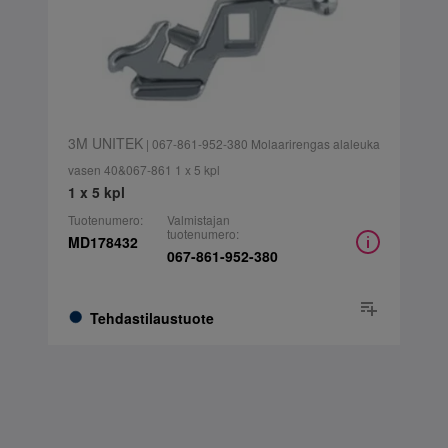
3M UNITEK
| 067-861-952-380 Molaarirengas alaleuka
vasen 40&067-861 1 x 5 kpl
1 x 5 kpl
Tuotenumero:
Valmistajan
tuotenumero:
MD178432
067-861-952-380
Tehdastilaustuote