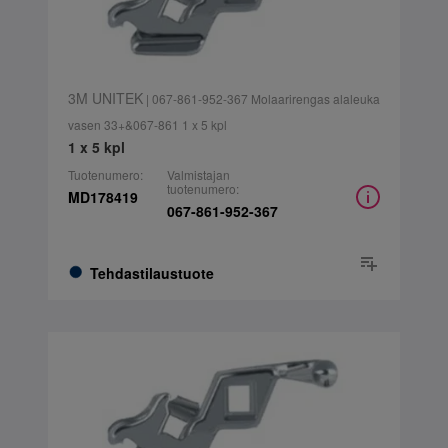
3M UNITEK
| 067-861-952-367 Molaarirengas alaleuka
vasen 33+&067-861 1 x 5 kpl
1 x 5 kpl
Tuotenumero:
Valmistajan
tuotenumero:
MD178419
067-861-952-367
Tehdastilaustuote