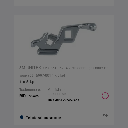
3M UNITEK
| 067-861-952-377 Molaarirengas alaleuka
vasen 38+&067-861 1 x 5 kpl
1 x 5 kpl
Tuotenumero:
Valmistajan
tuotenumero:
MD178429
067-861-952-377
Tehdastilaustuote