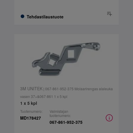
Tehdastilaustuote
3M UNITEK
| 067-861-952-375 Molaarirengas alaleuka
vasen 37+&067-861 1 x 5 kpl
1 x 5 kpl
Tuotenumero:
Valmistajan
tuotenumero:
MD178427
067-861-952-375