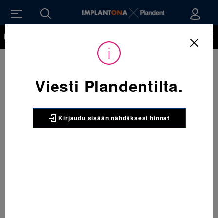
Kirjaudu sisään nähdäksesi hinnat. Tarvitsetko tunnukset
verkkokauppaan? Tilaa ne
Viesti Plandentilta.
Kirjaudu sisään nähdäksesi hinnat
Sijainti:
Tarvikkeet
/
Oikominen
/
Renkaat
/
067-861-952-362 Molaarirengas alaleuka vasen 31 &067-861 1 x 5
kpl