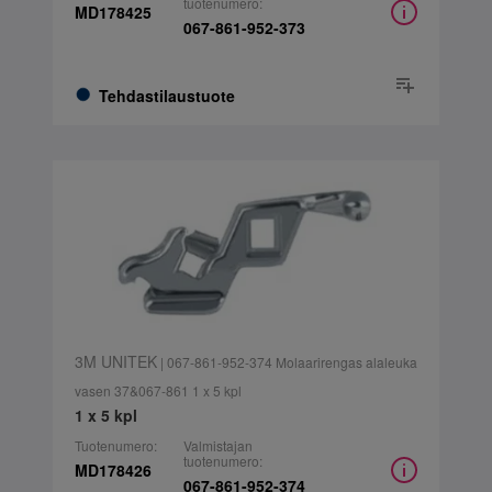
tuotenumero:
MD178425
067-861-952-373
Tehdastilaustuote
3M UNITEK
| 067-861-952-374 Molaarirengas alaleuka
vasen 37&067-861 1 x 5 kpl
1 x 5 kpl
Tuotenumero:
Valmistajan
tuotenumero:
MD178426
067-861-952-374