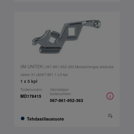
3M UNITEK
| 067-861-952-363 Molaarirengas alaleuka
vasen 31+&067-861 1 x 5 kpl
1 x 5 kpl
Tuotenumero:
Valmistajan
tuotenumero:
MD178415
067-861-952-363
Tehdastilaustuote