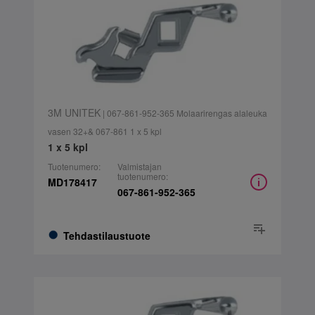
3M UNITEK
| 067-861-952-365 Molaarirengas alaleuka
vasen 32+& 067-861 1 x 5 kpl
1 x 5 kpl
Tuotenumero:
Valmistajan
tuotenumero:
MD178417
067-861-952-365
Tehdastilaustuote