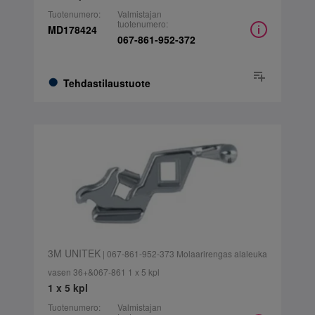
Tuotenumero:
Valmistajan
tuotenumero:
MD178424
067-861-952-372
Tehdastilaustuote
3M UNITEK
| 067-861-952-373 Molaarirengas alaleuka
vasen 36+&067-861 1 x 5 kpl
1 x 5 kpl
Tuotenumero:
Valmistajan