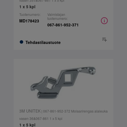
vasen 35+&067-861 1 x 5 kpl
1 x 5 kpl
Tuotenumero:
Valmistajan
tuotenumero:
MD178423
067-861-952-371
Tehdastilaustuote
3M UNITEK
| 067-861-952-372 Molaarirengas alaleuka
vasen 36&067-861 1 x 5 kpl
1 x 5 kpl