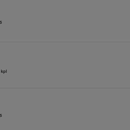
5
 kpl
5