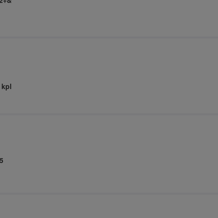
32+&
 kpl
5