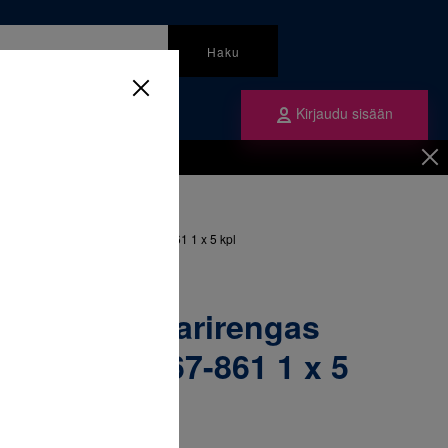
Haku
Kirjaudu sisään
mme
Tilaa ne
inen
/
Renkaat
/
ngas alaleuka vasen 31 &067-861 1 x 5 kpl
52-362 Molaarirengas
vasen 31 &067-861 1 x 5