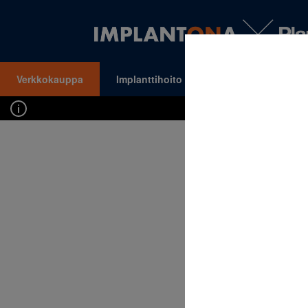
Verkkokauppa
Implanttihoito
Oikomishoito
VALIKKO
Kirj