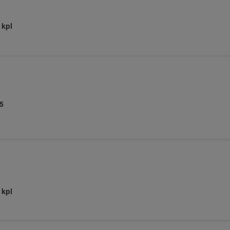
 kpl
5
 kpl