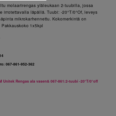
ltu molaarirengas yläleukaan 2-tuubilla, jossa
e irrotettavalla läpällä. Tuubi: -20°T/0°Of, leveys
äpinta mikrokarhennettu. Kokomerkintä on
ä. Pakkauskoko 1x5kpl
7
14
ro:
067-861-952-362
M Unitek Rengas ala vasen& 067-861:2-tuubi -20°T/0°off