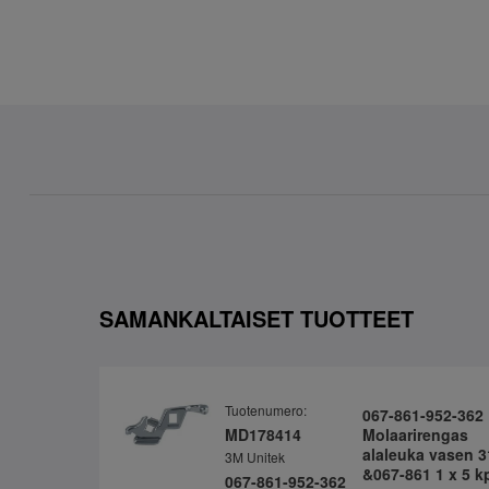
SAMANKALTAISET TUOTTEET
Tuotenumero:
067-861-952-362
MD178414
Molaarirengas
alaleuka vasen 3
3M Unitek
&067-861 1 x 5 k
067-861-952-362