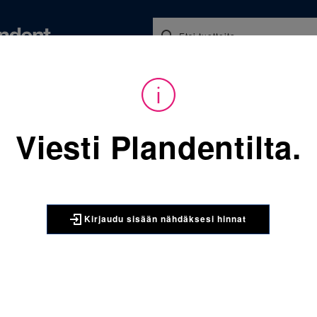
Koulutukset ja tapahtumat
Ajankohtaista
Yritykse
audu sisään nähdäksesi hinnat. Tarvitsetko tunnukset verkkokauppaan? 
Viesti Plandentilta.
Sijainti:
Tarvikkeet
/
Oikom
067-861-952-362 Molaarire
3M UNITEK
Kirjaudu sisään nähdäksesi hinnat
067-861-9
alaleuka 
kpl