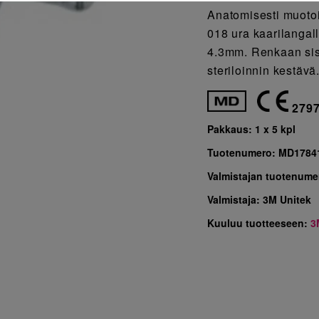
Anatomisesti muotoi
018 ura kaarilangall
4.3mm. Renkaan sis
steriloinnin kestäv
279
Pakkaus:
1 x 5 kpl
Tuotenumero:
MD1784
Valmistajan tuotenume
Valmistaja:
3M Unitek
Kuuluu tuotteeseen:
3