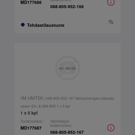
MD177686
068-805-952-166
Tehdastilaustuote
3M UNITEK
| 068-805-952-167 Molaarirengas yläleuka
vasen 33+ & 068-805 1 x 5 kpl
1 x 5 kpl
Tuotenumero:
Valmistajan
tuotenumero:
MD177687
068-805-952-167