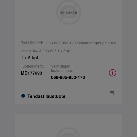
3M UNITEK
| 068-805-952-173 Molaarirengas yläleuka
vasen 36+ & 068-805 1 x 5 kpl
1 x 5 kpl
Tuotenumero:
Valmistajan
tuotenumero:
MD177693
068-805-952-173
Tehdastilaustuote