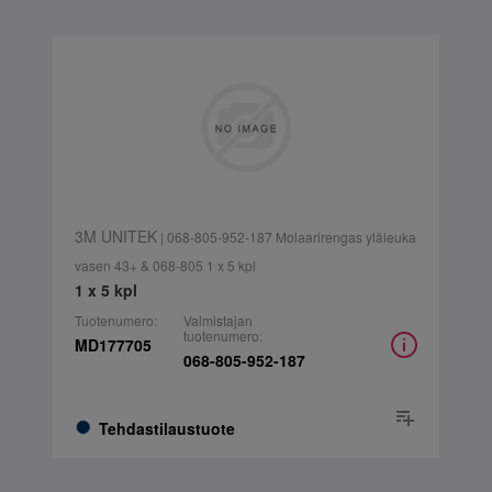
3M UNITEK
| 068-805-952-187 Molaarirengas yläleuka
vasen 43+ & 068-805 1 x 5 kpl
1 x 5 kpl
Tuotenumero:
Valmistajan
tuotenumero:
MD177705
068-805-952-187
Tehdastilaustuote