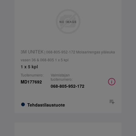
3M UNITEK
| 068-805-952-172 Molaarirengas yläleuka
vasen 36 & 068-805 1 x 5 kpl
1 x 5 kpl
Tuotenumero:
Valmistajan
tuotenumero:
MD177692
068-805-952-172
Tehdastilaustuote