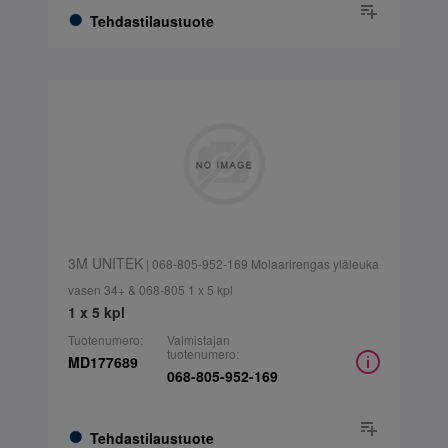
Tehdastilaustuote
3M UNITEK
| 068-805-952-169 Molaarirengas yläleuka
vasen 34+ & 068-805 1 x 5 kpl
1 x 5 kpl
Tuotenumero:
Valmistajan
tuotenumero:
MD177689
068-805-952-169
Tehdastilaustuote