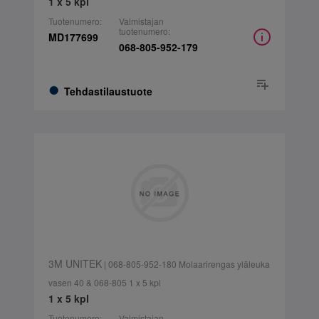
1 x 5 kpl
Tuotenumero:
Valmistajan
tuotenumero:
MD177699
068-805-952-179
Tehdastilaustuote
3M UNITEK
| 068-805-952-180 Molaarirengas yläleuka
vasen 40 & 068-805 1 x 5 kpl
1 x 5 kpl
Tuotenumero:
Valmistajan