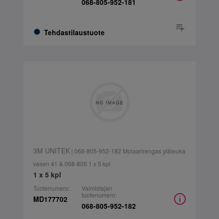
068-805-952-181
Tehdastilaustuote
3M UNITEK
| 068-805-952-182 Molaarirengas yläleuka
vasen 41 & 068-805 1 x 5 kpl
1 x 5 kpl
Tuotenumero:
Valmistajan
tuotenumero:
MD177702
068-805-952-182