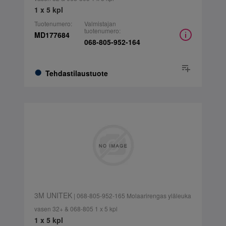
1 x 5 kpl
Tuotenumero:
Valmistajan
tuotenumero:
MD177684
068-805-952-164
Tehdastilaustuote
3M UNITEK
| 068-805-952-165 Molaarirengas yläleuka
vasen 32+ & 068-805 1 x 5 kpl
1 x 5 kpl