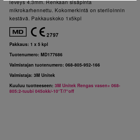
leveys 4.3mm. Renkaan sisäpinta
mikrokarhennettu. Kokomerkintä on steriloinnin
kestävä. Pakkauskoko 1x5kpl
2797
Pakkaus:
1 x 5 kpl
Tuotenumero:
MD177686
Valmistajan tuotenumero:
068-805-952-166
Valmistaja:
3M Unitek
Kuuluu tuotteeseen:
3M Unitek Rengas vasen+ 068-
805:2-tuubi 045okk/-10°T/7°off