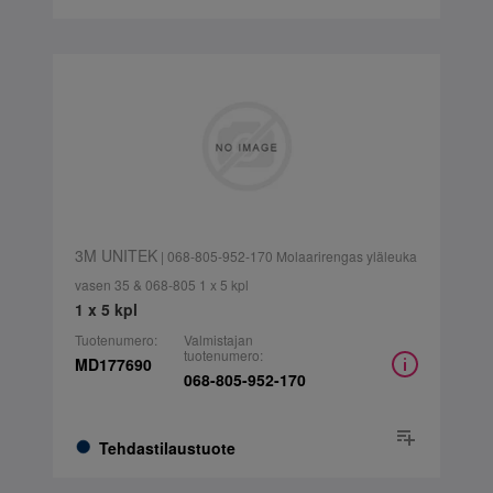
3M UNITEK
| 068-805-952-170 Molaarirengas yläleuka
vasen 35 & 068-805 1 x 5 kpl
1 x 5 kpl
Tuotenumero:
Valmistajan
tuotenumero:
MD177690
068-805-952-170
Tehdastilaustuote