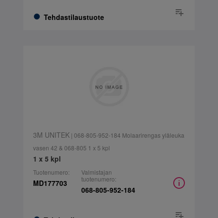
Tehdastilaustuote
3M UNITEK
| 068-805-952-184 Molaarirengas yläleuka
vasen 42 & 068-805 1 x 5 kpl
1 x 5 kpl
Tuotenumero:
Valmistajan
tuotenumero:
MD177703
068-805-952-184