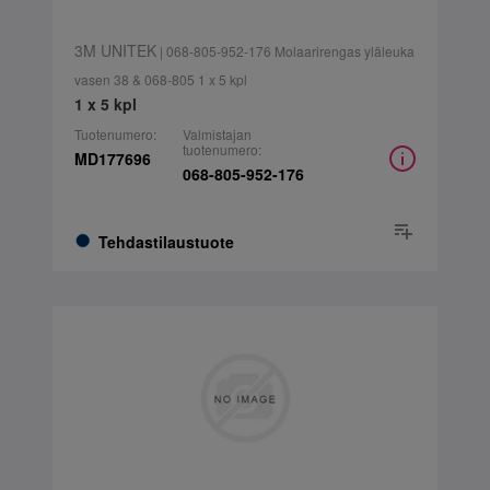
3M UNITEK
| 068-805-952-176 Molaarirengas yläleuka
vasen 38 & 068-805 1 x 5 kpl
1 x 5 kpl
Tuotenumero:
Valmistajan
tuotenumero:
MD177696
068-805-952-176
Tehdastilaustuote