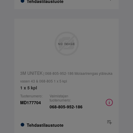
Tehdastilaustuote
3M UNITEK
| 068-805-952-186 Molaarirengas yläleuka
vasen 43 & 068-805 1 x 5 kpl
1 x 5 kpl
Tuotenumero:
Valmistajan
tuotenumero:
MD177704
068-805-952-186
Tehdastilaustuote