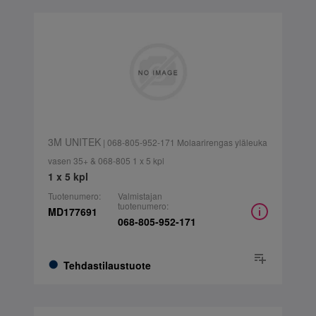
3M UNITEK
| 068-805-952-171 Molaarirengas yläleuka
vasen 35+ & 068-805 1 x 5 kpl
1 x 5 kpl
Tuotenumero:
Valmistajan
tuotenumero:
MD177691
068-805-952-171
Tehdastilaustuote