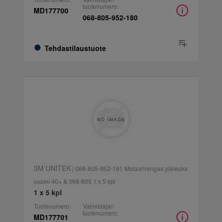
tuotenumero:
MD177700
068-805-952-180
Tehdastilaustuote
3M UNITEK
| 068-805-952-181 Molaarirengas yläleuka
vasen 40+ & 068-805 1 x 5 kpl
1 x 5 kpl
Tuotenumero:
Valmistajan
tuotenumero:
MD177701