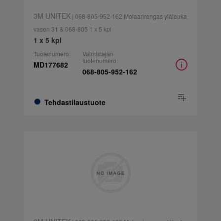
3M UNITEK
| 068-805-952-162 Molaarirengas yläleuka
vasen 31 & 068-805 1 x 5 kpl
1 x 5 kpl
Tuotenumero:
Valmistajan
tuotenumero:
MD177682
068-805-952-162
Tehdastilaustuote