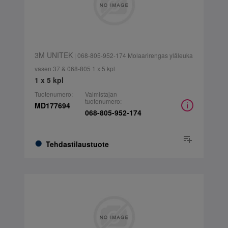
3M UNITEK
| 068-805-952-174 Molaarirengas yläleuka
vasen 37 & 068-805 1 x 5 kpl
1 x 5 kpl
Tuotenumero:
Valmistajan
tuotenumero:
MD177694
068-805-952-174
Tehdastilaustuote