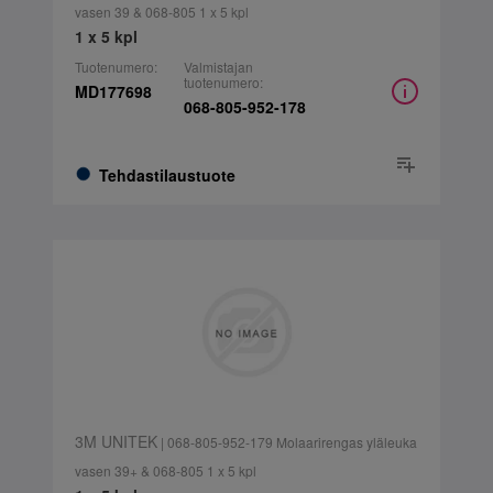
vasen 39 & 068-805 1 x 5 kpl
1 x 5 kpl
Tuotenumero:
Valmistajan
tuotenumero:
MD177698
068-805-952-178
Tehdastilaustuote
3M UNITEK
| 068-805-952-179 Molaarirengas yläleuka
vasen 39+ & 068-805 1 x 5 kpl