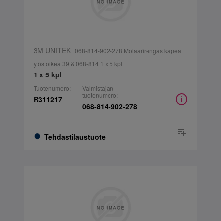
3M UNITEK
| 068-814-902-278 Molaarirengas kapea
ylös oikea 39 & 068-814 1 x 5 kpl
1 x 5 kpl
Tuotenumero:
Valmistajan
tuotenumero:
R311217
068-814-902-278
Tehdastilaustuote