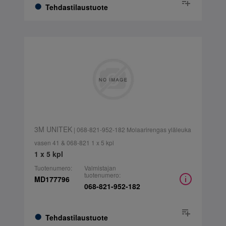
Tehdastilaustuote
3M UNITEK
| 068-821-952-182 Molaarirengas yläleuka
vasen 41 & 068-821 1 x 5 kpl
1 x 5 kpl
Tuotenumero:
Valmistajan
tuotenumero:
MD177796
068-821-952-182
Tehdastilaustuote