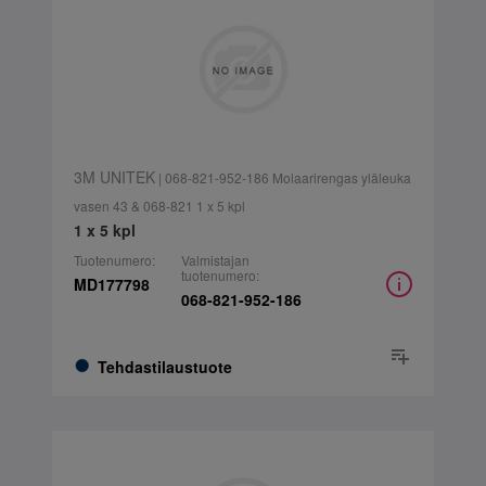
3M UNITEK
| 068-821-952-186 Molaarirengas yläleuka
vasen 43 & 068-821 1 x 5 kpl
1 x 5 kpl
Tuotenumero:
Valmistajan
tuotenumero:
MD177798
068-821-952-186
Tehdastilaustuote