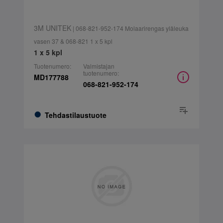
3M UNITEK
| 068-821-952-174 Molaarirengas yläleuka
vasen 37 & 068-821 1 x 5 kpl
1 x 5 kpl
Tuotenumero:
Valmistajan
tuotenumero:
MD177788
068-821-952-174
Tehdastilaustuote