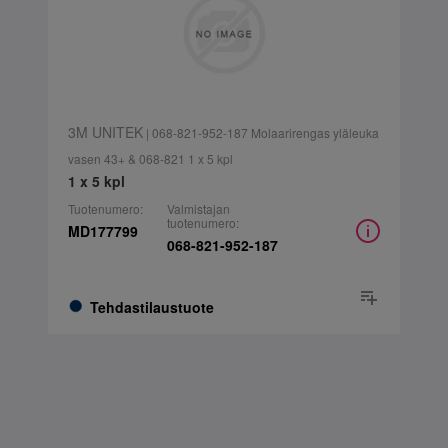
3M UNITEK
| 068-821-952-187 Molaarirengas yläleuka
vasen 43+ & 068-821 1 x 5 kpl
1 x 5 kpl
Tuotenumero:
Valmistajan
tuotenumero:
MD177799
068-821-952-187
Tehdastilaustuote