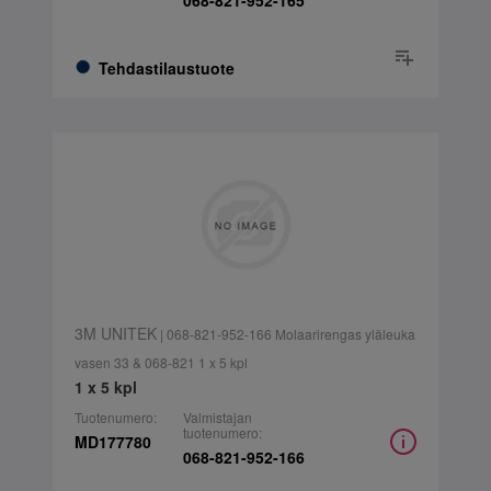
068-821-952-165
Tehdastilaustuote
3M UNITEK
| 068-821-952-166 Molaarirengas yläleuka
vasen 33 & 068-821 1 x 5 kpl
1 x 5 kpl
Tuotenumero:
Valmistajan
tuotenumero:
MD177780
068-821-952-166