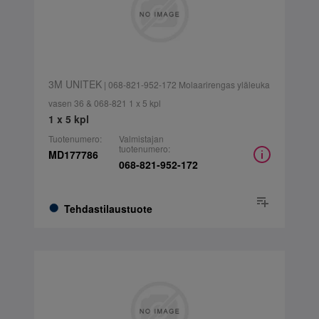
3M UNITEK
| 068-821-952-172 Molaarirengas yläleuka
vasen 36 & 068-821 1 x 5 kpl
1 x 5 kpl
Tuotenumero:
Valmistajan
tuotenumero:
MD177786
068-821-952-172
Tehdastilaustuote