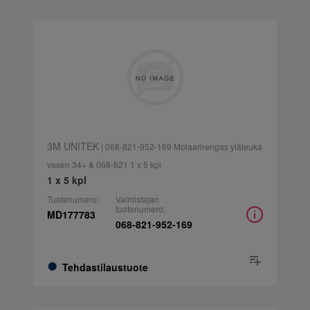
3M UNITEK
| 068-821-952-169 Molaarirengas yläleuka
vasen 34+ & 068-821 1 x 5 kpl
1 x 5 kpl
Tuotenumero:
Valmistajan
tuotenumero:
MD177783
068-821-952-169
Tehdastilaustuote