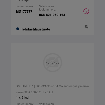
Tuotenumero:
Valmistajan
tuotenumero:
MD177777
068-821-952-163
Tehdastilaustuote
3M UNITEK
| 068-821-952-164 Molaarirengas yläleuka
vasen 32 & 068-821 1 x 5 kpl
1 x 5 kpl
Tuotenumero:
Valmistajan