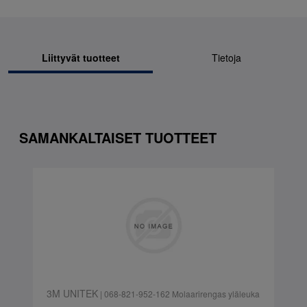
Liittyvät tuotteet
Tietoja
SAMANKALTAISET TUOTTEET
3M UNITEK
| 068-821-952-162 Molaarirengas yläleuka