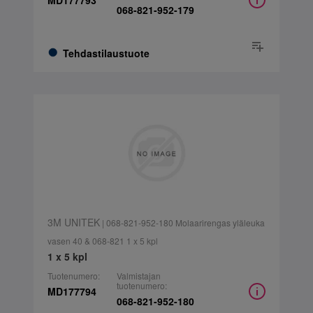
MD177793
068-821-952-179
Tehdastilaustuote
3M UNITEK
| 068-821-952-180 Molaarirengas yläleuka
vasen 40 & 068-821 1 x 5 kpl
1 x 5 kpl
Tuotenumero:
Valmistajan
tuotenumero:
MD177794
068-821-952-180