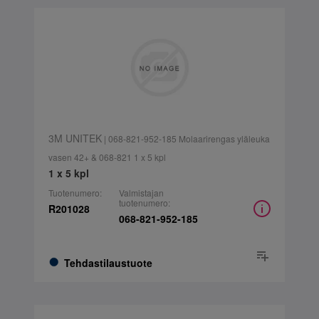
3M UNITEK
| 068-821-952-185 Molaarirengas yläleuka
vasen 42+ & 068-821 1 x 5 kpl
1 x 5 kpl
Tuotenumero:
Valmistajan
tuotenumero:
R201028
068-821-952-185
Tehdastilaustuote