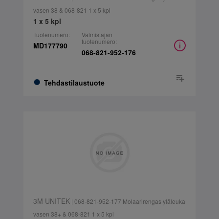
vasen 38 & 068-821 1 x 5 kpl
1 x 5 kpl
Tuotenumero:
Valmistajan
tuotenumero:
MD177790
068-821-952-176
Tehdastilaustuote
3M UNITEK
| 068-821-952-177 Molaarirengas yläleuka
vasen 38+ & 068-821 1 x 5 kpl