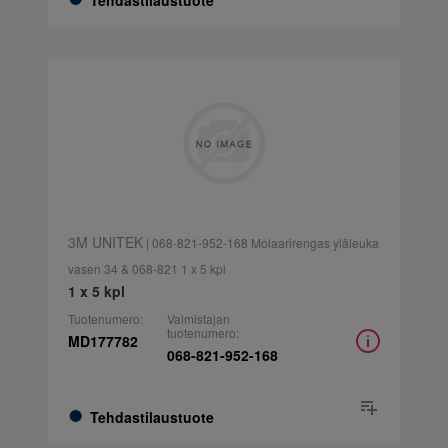
Tehdastilaustuote
3M UNITEK
| 068-821-952-168 Molaarirengas yläleuka
vasen 34 & 068-821 1 x 5 kpl
1 x 5 kpl
Tuotenumero:
Valmistajan
tuotenumero:
MD177782
068-821-952-168
Tehdastilaustuote