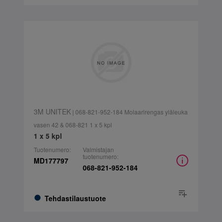
3M UNITEK
| 068-821-952-184 Molaarirengas yläleuka
vasen 42 & 068-821 1 x 5 kpl
1 x 5 kpl
Tuotenumero:
Valmistajan
tuotenumero:
MD177797
068-821-952-184
Tehdastilaustuote