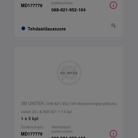
tuotenumero:
MD177778
068-821-952-164
Tehdastilaustuote
3M UNITEK
| 068-821-952-165 Molaarirengas yläleuka
vasen 32+ & 068-821 1 x 5 kpl
1 x 5 kpl
Tuotenumero:
Valmistajan
tuotenumero:
MD177779