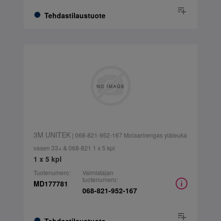
Tehdastilaustuote
3M UNITEK
| 068-821-952-167 Molaarirengas yläleuka
vasen 33+ & 068-821 1 x 5 kpl
1 x 5 kpl
Tuotenumero:
Valmistajan
tuotenumero:
MD177781
068-821-952-167