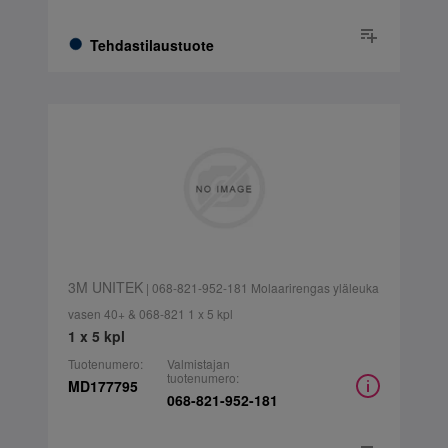
Tehdastilaustuote
3M UNITEK
| 068-821-952-181 Molaarirengas yläleuka
vasen 40+ & 068-821 1 x 5 kpl
1 x 5 kpl
Tuotenumero:
Valmistajan
tuotenumero:
MD177795
068-821-952-181