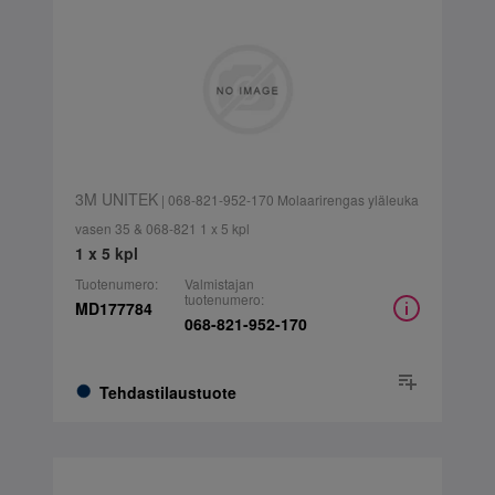
3M UNITEK
| 068-821-952-170 Molaarirengas yläleuka
vasen 35 & 068-821 1 x 5 kpl
1 x 5 kpl
Tuotenumero:
Valmistajan
tuotenumero:
MD177784
068-821-952-170
Tehdastilaustuote