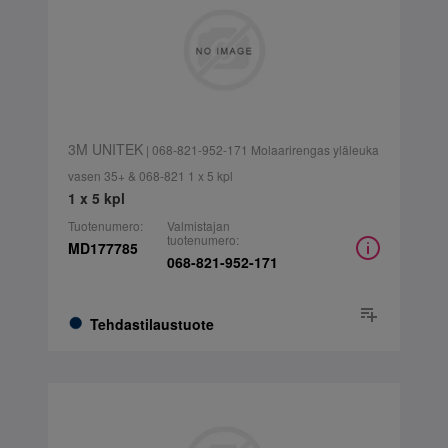
3M UNITEK
| 068-821-952-171 Molaarirengas yläleuka
vasen 35+ & 068-821 1 x 5 kpl
1 x 5 kpl
Tuotenumero:
Valmistajan
tuotenumero:
MD177785
068-821-952-171
Tehdastilaustuote