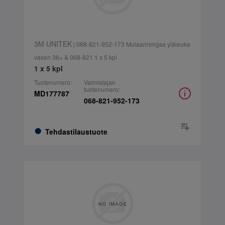
3M UNITEK
| 068-821-952-173 Molaarirengas yläleuka
vasen 36+ & 068-821 1 x 5 kpl
1 x 5 kpl
Tuotenumero:
Valmistajan
tuotenumero:
MD177787
068-821-952-173
Tehdastilaustuote