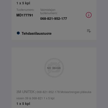
1 x 5 kpl
Tuotenumero:
Valmistajan
tuotenumero:
MD177791
068-821-952-177
Tehdastilaustuote
3M UNITEK
| 068-821-952-178 Molaarirengas yläleuka
vasen 39 & 068-821 1 x 5 kpl
1 x 5 kpl