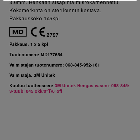
3.6mm. Renkaan sisäpinta mikrokarhennettu.
Kokomerkintä on steriloinnin kestävä.
Pakkauskoko 1x5kpl
2797
Pakkaus:
1 x 5 kpl
Tuotenumero:
MD177654
Valmistajan tuotenumero:
068-845-952-181
Valmistaja:
3M Unitek
Kuuluu tuotteeseen:
3M Unitek Rengas vasen+ 068-845:
3-tuubi 045 okk/0°T/0°off