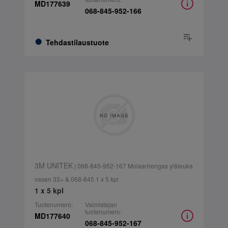
MD177639
068-845-952-166
Tehdastilaustuote
3M UNITEK
| 068-845-952-167 Molaarirengas yläleuka
vasen 33+ & 068-845 1 x 5 kpl
1 x 5 kpl
Tuotenumero:
Valmistajan
tuotenumero:
MD177640
068-845-952-167