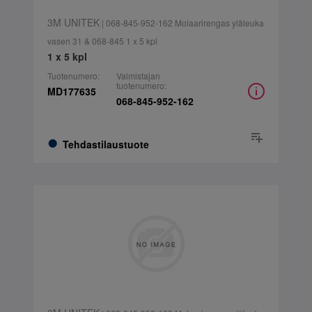
3M UNITEK
| 068-845-952-162 Molaarirengas yläleuka
vasen 31 & 068-845 1 x 5 kpl
1 x 5 kpl
Tuotenumero:
Valmistajan
tuotenumero:
MD177635
068-845-952-162
Tehdastilaustuote