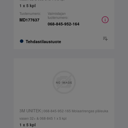
1 x 5 kpl
Tuotenumero:
Valmistajan
tuotenumero:
MD177637
068-845-952-164
Tehdastilaustuote
3M UNITEK
| 068-845-952-165 Molaarirengas yläleuka
vasen 32+ & 068-845 1 x 5 kpl
1 x 5 kpl