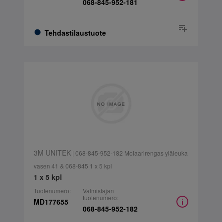
068-845-952-181
Tehdastilaustuote
3M UNITEK
| 068-845-952-182 Molaarirengas yläleuka
vasen 41 & 068-845 1 x 5 kpl
1 x 5 kpl
Tuotenumero:
Valmistajan
tuotenumero:
MD177655
068-845-952-182