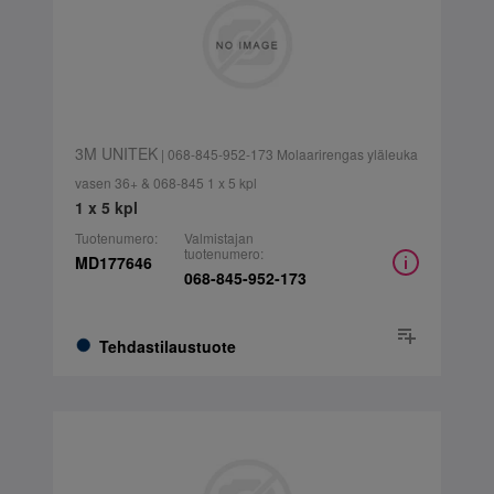
3M UNITEK
| 068-845-952-173 Molaarirengas yläleuka
vasen 36+ & 068-845 1 x 5 kpl
1 x 5 kpl
Tuotenumero:
Valmistajan
tuotenumero:
MD177646
068-845-952-173
Tehdastilaustuote