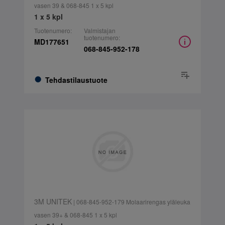
vasen 39 & 068-845 1 x 5 kpl
1 x 5 kpl
Tuotenumero:
Valmistajan
tuotenumero:
MD177651
068-845-952-178
Tehdastilaustuote
3M UNITEK
| 068-845-952-179 Molaarirengas yläleuka
vasen 39+ & 068-845 1 x 5 kpl