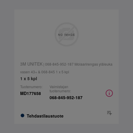
3M UNITEK
| 068-845-952-187 Molaarirengas yläleuka
vasen 43+ & 068-845 1 x 5 kpl
1 x 5 kpl
Tuotenumero:
Valmistajan
tuotenumero:
MD177658
068-845-952-187
Tehdastilaustuote