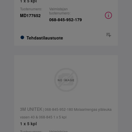
1 x 5 kpl
Tuotenumero:
Valmistajan
tuotenumero:
MD177652
068-845-952-179
Tehdastilaustuote
3M UNITEK
| 068-845-952-180 Molaarirengas yläleuka
vasen 40 & 068-845 1 x 5 kpl
1 x 5 kpl
Tuotenumero:
Valmistajan