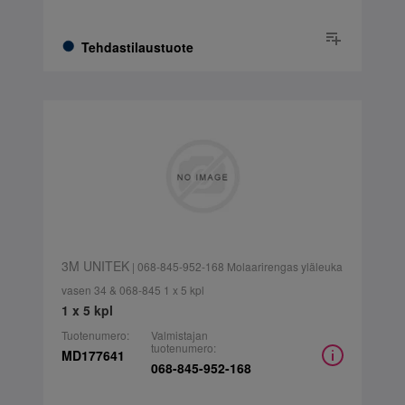
Tehdastilaustuote
3M UNITEK
| 068-845-952-168 Molaarirengas yläleuka
vasen 34 & 068-845 1 x 5 kpl
1 x 5 kpl
Tuotenumero:
Valmistajan
tuotenumero:
MD177641
068-845-952-168