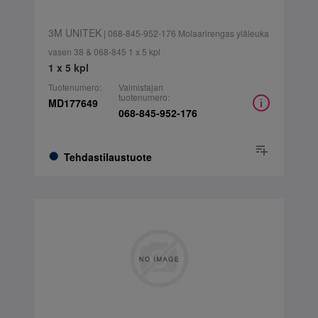
3M UNITEK
| 068-845-952-176 Molaarirengas yläleuka
vasen 38 & 068-845 1 x 5 kpl
1 x 5 kpl
Tuotenumero:
Valmistajan
tuotenumero:
MD177649
068-845-952-176
Tehdastilaustuote