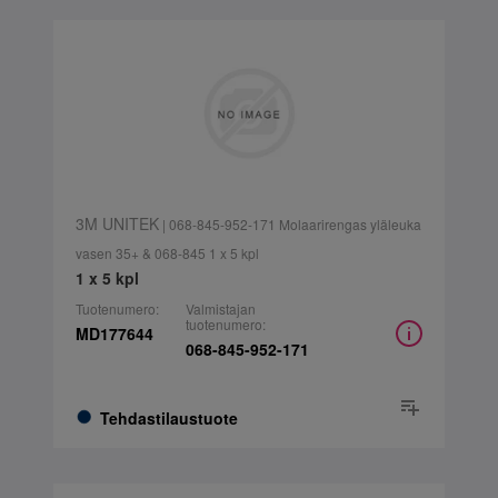
3M UNITEK
| 068-845-952-171 Molaarirengas yläleuka
vasen 35+ & 068-845 1 x 5 kpl
1 x 5 kpl
Tuotenumero:
Valmistajan
tuotenumero:
MD177644
068-845-952-171
Tehdastilaustuote