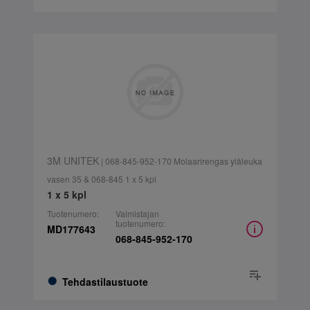
3M UNITEK
| 068-845-952-170 Molaarirengas yläleuka
vasen 35 & 068-845 1 x 5 kpl
1 x 5 kpl
Tuotenumero:
Valmistajan
tuotenumero:
MD177643
068-845-952-170
Tehdastilaustuote