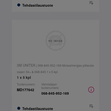
Tehdastilaustuote
3M UNITEK
| 068-845-952-169 Molaarirengas yläleuka
vasen 34+ & 068-845 1 x 5 kpl
1 x 5 kpl
Tuotenumero:
Valmistajan
tuotenumero:
MD177642
068-845-952-169
Tehdastilaustuote