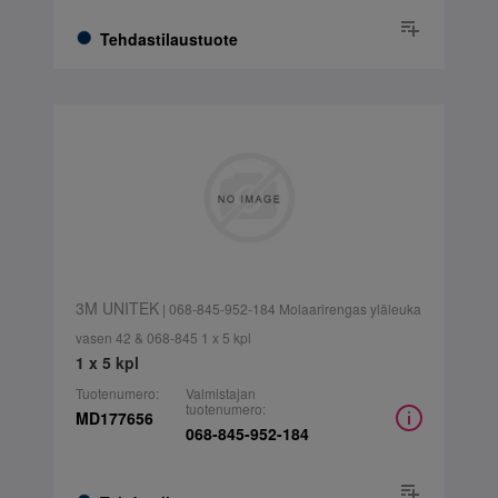
Tehdastilaustuote
3M UNITEK
| 068-845-952-184 Molaarirengas yläleuka
vasen 42 & 068-845 1 x 5 kpl
1 x 5 kpl
Tuotenumero:
Valmistajan
tuotenumero:
MD177656
068-845-952-184