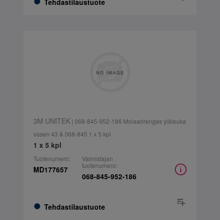
Tehdastilaustuote
3M UNITEK
| 068-845-952-186 Molaarirengas yläleuka
vasen 43 & 068-845 1 x 5 kpl
1 x 5 kpl
Tuotenumero:
Valmistajan
tuotenumero:
MD177657
068-845-952-186
Tehdastilaustuote