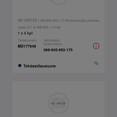
3M UNITEK
| 068-845-952-175 Molaarirengas yläleuka
vasen 37+ & 068-845 1 x 5 kpl
1 x 5 kpl
Tuotenumero:
Valmistajan
tuotenumero:
MD177648
068-845-952-175
Tehdastilaustuote