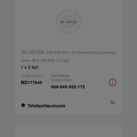
3M UNITEK
| 068-845-952-172 Molaarirengas yläleuka
vasen 36 & 068-845 1 x 5 kpl
1 x 5 kpl
Tuotenumero:
Valmistajan
tuotenumero:
MD177645
068-845-952-172
Tehdastilaustuote