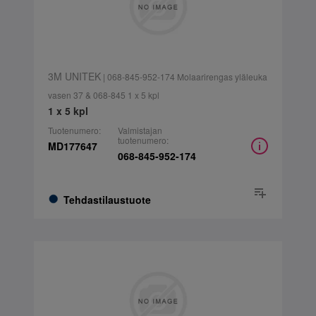
3M UNITEK
| 068-845-952-174 Molaarirengas yläleuka
vasen 37 & 068-845 1 x 5 kpl
1 x 5 kpl
Tuotenumero:
Valmistajan
tuotenumero:
MD177647
068-845-952-174
Tehdastilaustuote