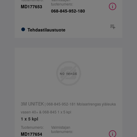
tuotenumero:
MD177653
068-845-952-180
Tehdastilaustuote
3M UNITEK
| 068-845-952-181 Molaarirengas yläleuka
vasen 40+ & 068-845 1 x 5 kpl
1 x 5 kpl
Tuotenumero:
Valmistajan
tuotenumero:
MD177654