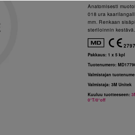
Anatomisesti muotoi
018 ura kaarilangalle
mm. Renkaan sisäpi
steriloinnin kestäv
279
Pakkaus:
1 x 5 kpl
Tuotenumero:
MD1779
Valmistajan tuotenume
Valmistaja:
3M Unitek
Kuuluu tuotteeseen:
3
0°T/0°off