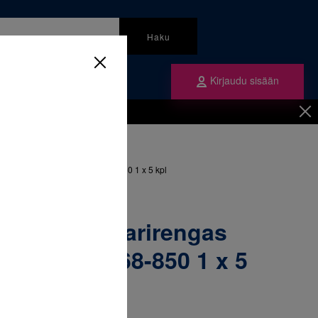
Haku
Kirjaudu sisään
mme
Tilaa ne
inen
/
Renkaat
/
gas yläleuka oikea 35 & 068-850 1 x 5 kpl
52-270 Molaarirengas
ikea 35 & 068-850 1 x 5