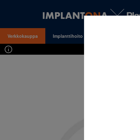
Verkkokauppa
Implanttihoito
Oikomishoito
VALIKKO
Kirj