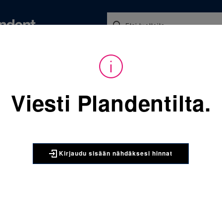
Koulutukset ja tapahtumat
Ajankohtaista
Yritykse
audu sisään nähdäksesi hinnat. Tarvitsetko tunnukset verkkokauppaan? 
Viesti Plandentilta.
Sijainti:
Tarvikkeet
/
Oikom
068-850-952-270 Molaariren
3M UNITEK
Kirjaudu sisään nähdäksesi hinnat
068-850-9
yläleuka o
kpl