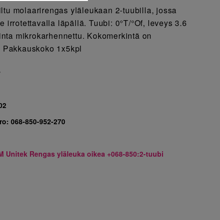
ltu molaarirengas yläleukaan 2-tuubilla, jossa
 irrotettavalla läpällä. Tuubi: 0°T/°Of, leveys 3.6
nta mikrokarhennettu. Kokomerkintä on
ä. Pakkauskoko 1x5kpl
7
02
ro:
068-850-952-270
M Unitek Rengas yläleuka oikea +068-850:2-tuubi