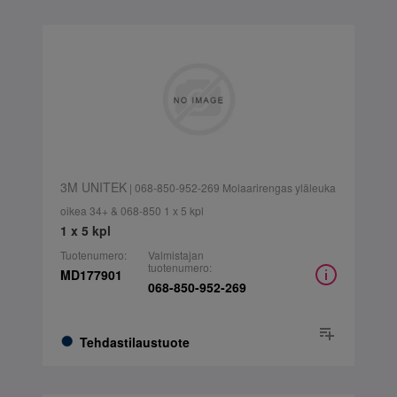
3M UNITEK
| 068-850-952-269 Molaarirengas yläleuka
oikea 34+ & 068-850 1 x 5 kpl
1 x 5 kpl
Tuotenumero:
Valmistajan
tuotenumero:
MD177901
068-850-952-269
Tehdastilaustuote