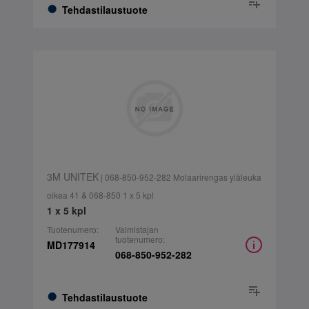
Tehdastilaustuote
3M UNITEK
| 068-850-952-282 Molaarirengas yläleuka
oikea 41 & 068-850 1 x 5 kpl
1 x 5 kpl
Tuotenumero:
Valmistajan
tuotenumero:
MD177914
068-850-952-282
Tehdastilaustuote