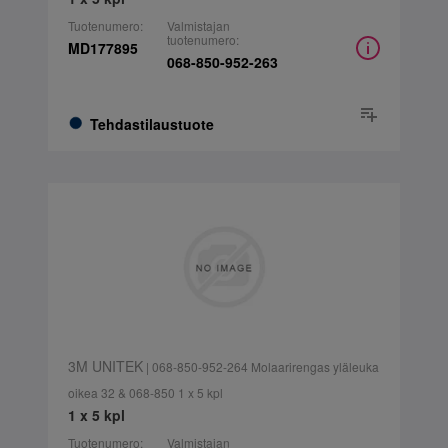
Tuotenumero:
Valmistajan
tuotenumero:
MD177895
068-850-952-263
Tehdastilaustuote
3M UNITEK
| 068-850-952-264 Molaarirengas yläleuka
oikea 32 & 068-850 1 x 5 kpl
1 x 5 kpl
Tuotenumero:
Valmistajan