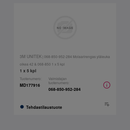
3M UNITEK
| 068-850-952-284 Molaarirengas yläleuka
oikea 42 & 068-850 1 x 5 kpl
1 x 5 kpl
Tuotenumero:
Valmistajan
tuotenumero:
MD177916
068-850-952-284
Tehdastilaustuote