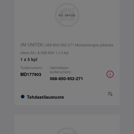
3M UNITEK
| 068-850-952-271 Molaarirengas yläleuka
oikea 35+ & 068-850 1 x 5 kpl
1 x 5 kpl
Tuotenumero:
Valmistajan
tuotenumero:
MD177903
068-850-952-271
Tehdastilaustuote