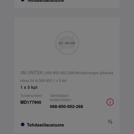
Tehdastilaustuote
3M UNITEK
| 068-850-952-268 Molaarirengas yläleuka
oikea 34 & 068-850 1 x 5 kpl
1 x 5 kpl
Tuotenumero:
Valmistajan
tuotenumero:
MD177900
068-850-952-268
Tehdastilaustuote