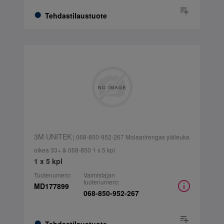
Tehdastilaustuote
3M UNITEK
| 068-850-952-267 Molaarirengas yläleuka
oikea 33+ & 068-850 1 x 5 kpl
1 x 5 kpl
Tuotenumero:
Valmistajan
tuotenumero:
MD177899
068-850-952-267