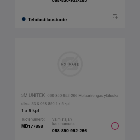
068-850-952-265
Tehdastilaustuote
3M UNITEK
| 068-850-952-266 Molaarirengas yläleuka
oikea 33 & 068-850 1 x 5 kpl
1 x 5 kpl
Tuotenumero:
Valmistajan
tuotenumero:
MD177898
068-850-952-266