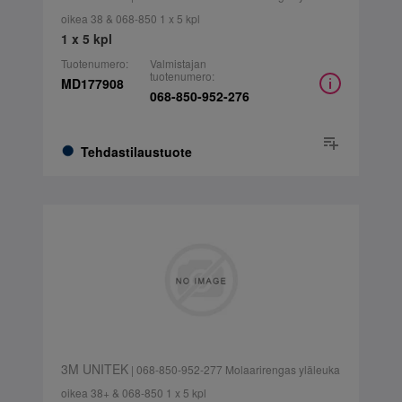
oikea 38 & 068-850 1 x 5 kpl
1 x 5 kpl
Tuotenumero:
Valmistajan
tuotenumero:
MD177908
068-850-952-276
Tehdastilaustuote
3M UNITEK
| 068-850-952-277 Molaarirengas yläleuka
oikea 38+ & 068-850 1 x 5 kpl