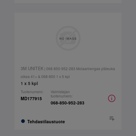
3M UNITEK
| 068-850-952-283 Molaarirengas yläleuka
oikea 41+ & 068-850 1 x 5 kpl
1 x 5 kpl
Tuotenumero:
Valmistajan
tuotenumero:
MD177915
068-850-952-283
Tehdastilaustuote