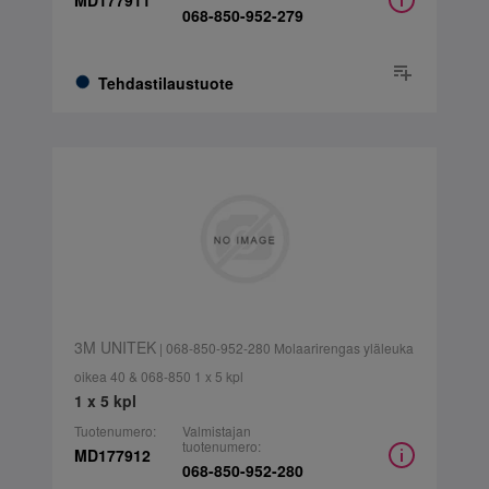
MD177911
068-850-952-279
Tehdastilaustuote
3M UNITEK
| 068-850-952-280 Molaarirengas yläleuka
oikea 40 & 068-850 1 x 5 kpl
1 x 5 kpl
Tuotenumero:
Valmistajan
tuotenumero:
MD177912
068-850-952-280