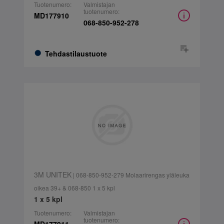
Tuotenumero:
Valmistajan
tuotenumero:
MD177910
068-850-952-278
Tehdastilaustuote
3M UNITEK
| 068-850-952-279 Molaarirengas yläleuka
oikea 39+ & 068-850 1 x 5 kpl
1 x 5 kpl
Tuotenumero:
Valmistajan
tuotenumero: