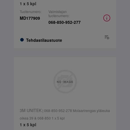
1 x 5 kpl
Tuotenumero:
Valmistajan
tuotenumero:
MD177909
068-850-952-277
Tehdastilaustuote
3M UNITEK
| 068-850-952-278 Molaarirengas yläleuka
oikea 39 & 068-850 1 x 5 kpl
1 x 5 kpl