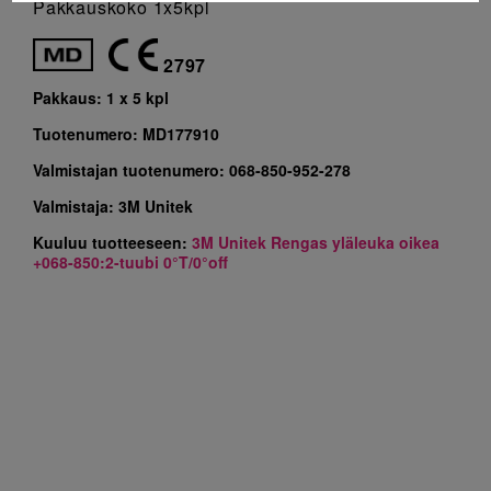
Pakkauskoko 1x5kpl
2797
Pakkaus:
1 x 5 kpl
Tuotenumero:
MD177910
Valmistajan tuotenumero:
068-850-952-278
Valmistaja:
3M Unitek
Kuuluu tuotteeseen:
3M Unitek Rengas yläleuka oikea
+068-850:2-tuubi 0°T/0°off