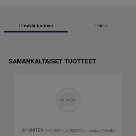
Liittyvät tuotteet
Tietoja
SAMANKALTAISET TUOTTEET
3M UNITEK
| 068-850-952-262 Molaarirengas yläleuka