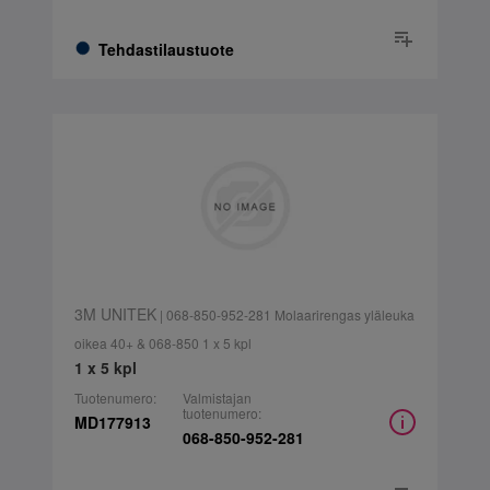
Tehdastilaustuote
3M UNITEK
| 068-850-952-281 Molaarirengas yläleuka
oikea 40+ & 068-850 1 x 5 kpl
1 x 5 kpl
Tuotenumero:
Valmistajan
tuotenumero:
MD177913
068-850-952-281