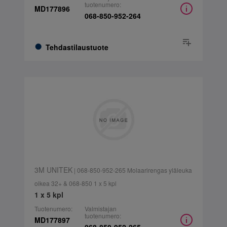
tuotenumero:
MD177896
068-850-952-264
Tehdastilaustuote
3M UNITEK
| 068-850-952-265 Molaarirengas yläleuka
oikea 32+ & 068-850 1 x 5 kpl
1 x 5 kpl
Tuotenumero:
Valmistajan
tuotenumero:
MD177897