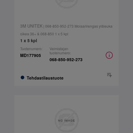
3M UNITEK
| 068-850-952-273 Molaarirengas yläleuka
oikea 36+ & 068-850 1 x 5 kpl
1 x 5 kpl
Tuotenumero:
Valmistajan
tuotenumero:
MD177905
068-850-952-273
Tehdastilaustuote