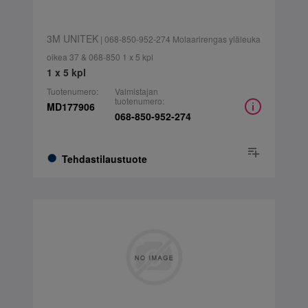
3M UNITEK
| 068-850-952-274 Molaarirengas yläleuka
oikea 37 & 068-850 1 x 5 kpl
1 x 5 kpl
Tuotenumero:
Valmistajan
tuotenumero:
MD177906
068-850-952-274
Tehdastilaustuote