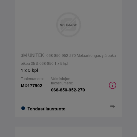
3M UNITEK
| 068-850-952-270 Molaarirengas yläleuka
oikea 35 & 068-850 1 x 5 kpl
1 x 5 kpl
Tuotenumero:
Valmistajan
tuotenumero:
MD177902
068-850-952-270
Tehdastilaustuote