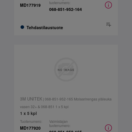
tuotenumero:
MD177919
068-851-952-164
Tehdastilaustuote
3M UNITEK
| 068-851-952-165 Molaarirengas yläleuka
vasen 32+ & 068-851 1 x 5 kpl
1 x 5 kpl
Tuotenumero:
Valmistajan
tuotenumero:
MD177920