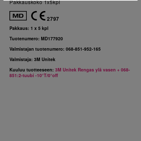
Pakkauskoko 1x5kpl
2797
Pakkaus:
1 x 5 kpl
Tuotenumero:
MD177920
Valmistajan tuotenumero:
068-851-952-165
Valmistaja:
3M Unitek
Kuuluu tuotteeseen:
3M Unitek Rengas ylä vasen + 068-
851:2-tuubi -10°T/0°off