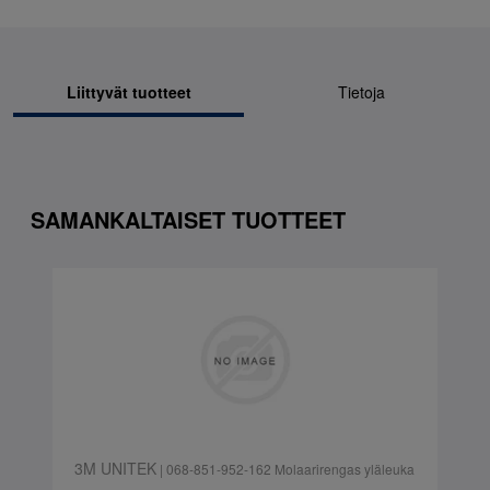
Liittyvät tuotteet
Tietoja
SAMANKALTAISET TUOTTEET
3M UNITEK
| 068-851-952-162 Molaarirengas yläleuka