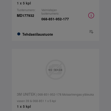
1 x 5 kpl
Tuotenumero:
Valmistajan
tuotenumero:
MD177932
068-851-952-177
Tehdastilaustuote
3M UNITEK
| 068-851-952-178 Molaarirengas yläleuka
vasen 39 & 068-851 1 x 5 kpl
1 x 5 kpl