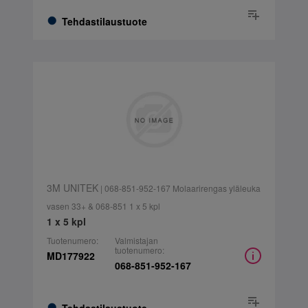
Tehdastilaustuote
3M UNITEK
| 068-851-952-167 Molaarirengas yläleuka
vasen 33+ & 068-851 1 x 5 kpl
1 x 5 kpl
Tuotenumero:
Valmistajan
tuotenumero:
MD177922
068-851-952-167