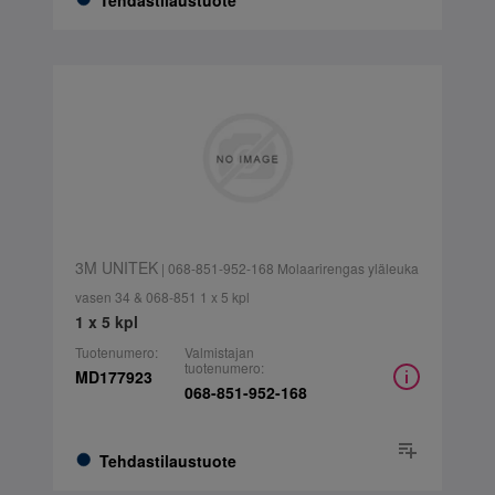
Tehdastilaustuote
3M UNITEK
| 068-851-952-168 Molaarirengas yläleuka
vasen 34 & 068-851 1 x 5 kpl
1 x 5 kpl
Tuotenumero:
Valmistajan
tuotenumero:
MD177923
068-851-952-168
Tehdastilaustuote