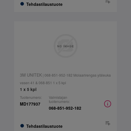
Tehdastilaustuote
3M UNITEK
| 068-851-952-182 Molaarirengas yläleuka
vasen 41 & 068-851 1 x 5 kpl
1 x 5 kpl
Tuotenumero:
Valmistajan
tuotenumero:
MD177937
068-851-952-182
Tehdastilaustuote