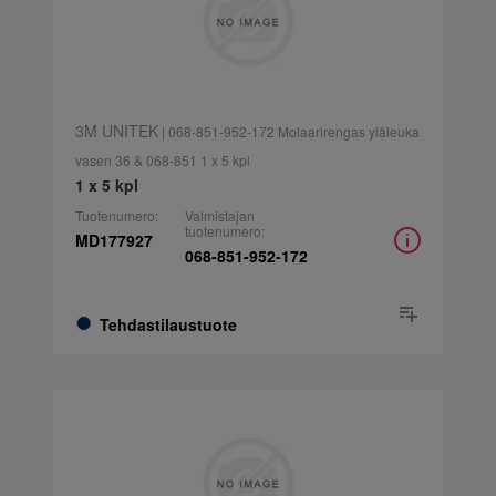
3M UNITEK
| 068-851-952-172 Molaarirengas yläleuka
vasen 36 & 068-851 1 x 5 kpl
1 x 5 kpl
Tuotenumero:
Valmistajan
tuotenumero:
MD177927
068-851-952-172
Tehdastilaustuote