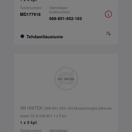
Tuotenumero:
Valmistajan
tuotenumero:
MD177918
068-851-952-163
Tehdastilaustuote
3M UNITEK
| 068-851-952-164 Molaarirengas yläleuka
vasen 32 & 068-851 1 x 5 kpl
1 x 5 kpl
Tuotenumero:
Valmistajan