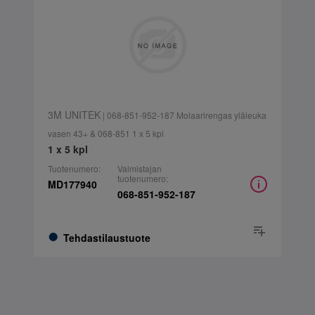
3M UNITEK
| 068-851-952-187 Molaarirengas yläleuka
vasen 43+ & 068-851 1 x 5 kpl
1 x 5 kpl
Tuotenumero:
Valmistajan
tuotenumero:
MD177940
068-851-952-187
Tehdastilaustuote