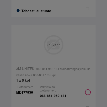
Tehdastilaustuote
3M UNITEK
| 068-851-952-181 Molaarirengas yläleuka
vasen 40+ & 068-851 1 x 5 kpl
1 x 5 kpl
Tuotenumero:
Valmistajan
tuotenumero:
MD177936
068-851-952-181