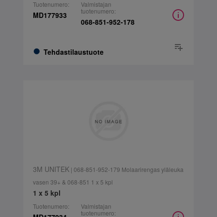
Tuotenumero:
Valmistajan
tuotenumero:
MD177933
068-851-952-178
Tehdastilaustuote
3M UNITEK
| 068-851-952-179 Molaarirengas yläleuka
vasen 39+ & 068-851 1 x 5 kpl
1 x 5 kpl
Tuotenumero:
Valmistajan
tuotenumero: