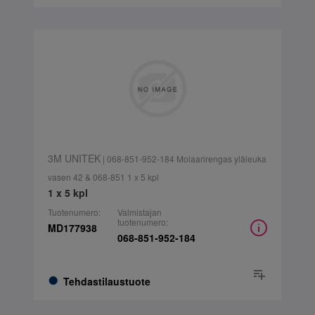
3M UNITEK
| 068-851-952-184 Molaarirengas yläleuka
vasen 42 & 068-851 1 x 5 kpl
1 x 5 kpl
Tuotenumero:
Valmistajan
tuotenumero:
MD177938
068-851-952-184
Tehdastilaustuote