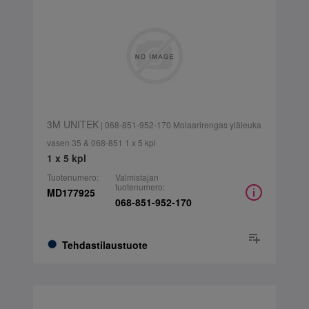
3M UNITEK
| 068-851-952-170 Molaarirengas yläleuka
vasen 35 & 068-851 1 x 5 kpl
1 x 5 kpl
Tuotenumero:
Valmistajan
tuotenumero:
MD177925
068-851-952-170
Tehdastilaustuote