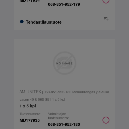
MD177934
068-851-952-179
Tehdastilaustuote
3M UNITEK
| 068-851-952-180 Molaarirengas yläleuka
vasen 40 & 068-851 1 x 5 kpl
1 x 5 kpl
Tuotenumero:
Valmistajan
tuotenumero:
MD177935
068-851-952-180