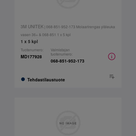
3M UNITEK
| 068-851-952-173 Molaarirengas yläleuka
vasen 36+ & 068-851 1 x 5 kpl
1 x 5 kpl
Tuotenumero:
Valmistajan
tuotenumero:
MD177928
068-851-952-173
Tehdastilaustuote