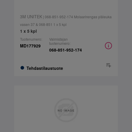
3M UNITEK
| 068-851-952-174 Molaarirengas yläleuka
vasen 37 & 068-851 1 x 5 kpl
1 x 5 kpl
Tuotenumero:
Valmistajan
tuotenumero:
MD177929
068-851-952-174
Tehdastilaustuote