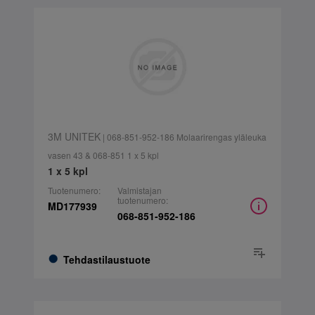
3M UNITEK
| 068-851-952-186 Molaarirengas yläleuka
vasen 43 & 068-851 1 x 5 kpl
1 x 5 kpl
Tuotenumero:
Valmistajan
tuotenumero:
MD177939
068-851-952-186
Tehdastilaustuote