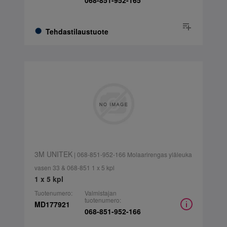
068-851-952-165
Tehdastilaustuote
3M UNITEK
| 068-851-952-166 Molaarirengas yläleuka
vasen 33 & 068-851 1 x 5 kpl
1 x 5 kpl
Tuotenumero:
Valmistajan
tuotenumero:
MD177921
068-851-952-166