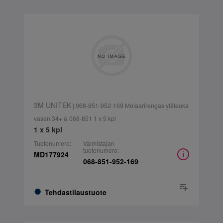
3M UNITEK
| 068-851-952-169 Molaarirengas yläleuka
vasen 34+ & 068-851 1 x 5 kpl
1 x 5 kpl
Tuotenumero:
Valmistajan
tuotenumero:
MD177924
068-851-952-169
Tehdastilaustuote