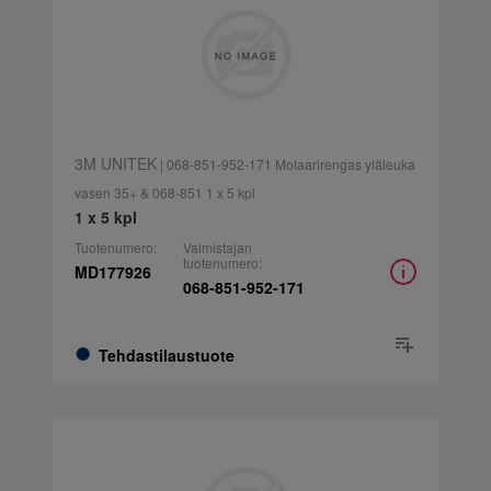
3M UNITEK
| 068-851-952-171 Molaarirengas yläleuka
vasen 35+ & 068-851 1 x 5 kpl
1 x 5 kpl
Tuotenumero:
Valmistajan
tuotenumero:
MD177926
068-851-952-171
Tehdastilaustuote