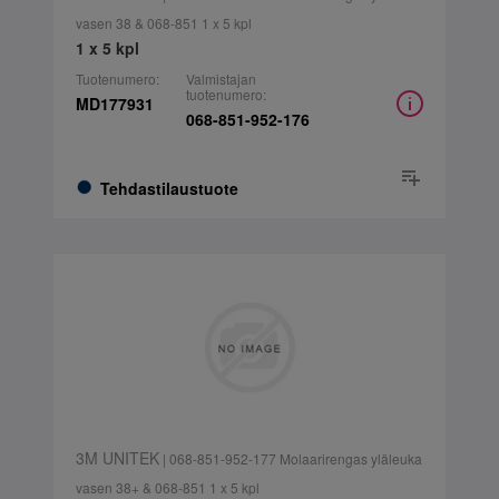
vasen 38 & 068-851 1 x 5 kpl
1 x 5 kpl
Tuotenumero:
Valmistajan
tuotenumero:
MD177931
068-851-952-176
Tehdastilaustuote
3M UNITEK
| 068-851-952-177 Molaarirengas yläleuka
vasen 38+ & 068-851 1 x 5 kpl