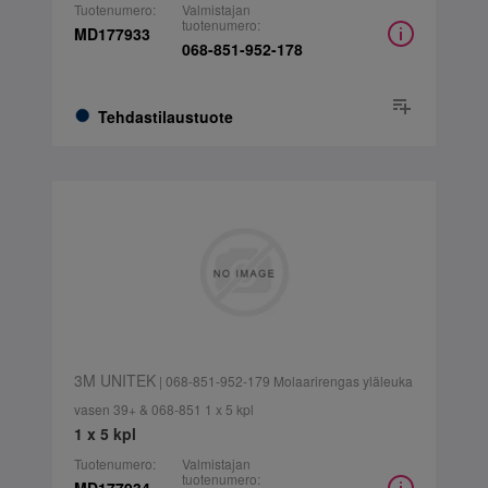
Tuotenumero:
Valmistajan
tuotenumero:
MD177933
068-851-952-178
Tehdastilaustuote
3M UNITEK
| 068-851-952-179 Molaarirengas yläleuka
vasen 39+ & 068-851 1 x 5 kpl
1 x 5 kpl
Tuotenumero:
Valmistajan
tuotenumero: