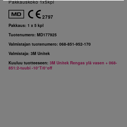
Pakkauskoko 1x5kpl
2797
Pakkaus:
1 x 5 kpl
Tuotenumero:
MD177925
Valmistajan tuotenumero:
068-851-952-170
Valmistaja:
3M Unitek
Kuuluu tuotteeseen:
3M Unitek Rengas ylä vasen + 068-
851:2-tuubi -10°T/0°off