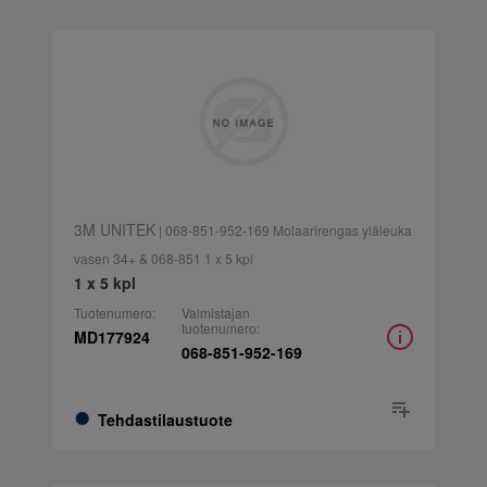
3M UNITEK
| 068-851-952-169 Molaarirengas yläleuka
vasen 34+ & 068-851 1 x 5 kpl
1 x 5 kpl
Tuotenumero:
Valmistajan
tuotenumero:
MD177924
068-851-952-169
Tehdastilaustuote