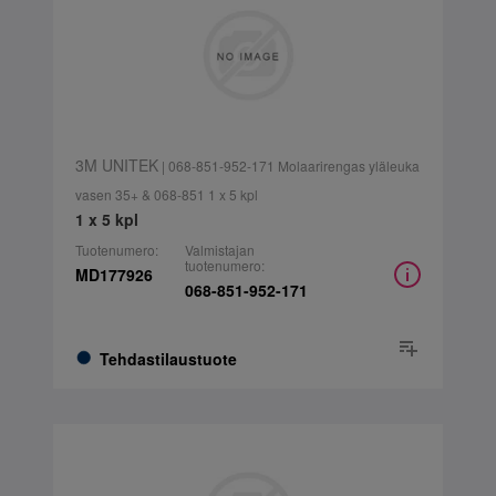
3M UNITEK
| 068-851-952-171 Molaarirengas yläleuka
vasen 35+ & 068-851 1 x 5 kpl
1 x 5 kpl
Tuotenumero:
Valmistajan
tuotenumero:
MD177926
068-851-952-171
Tehdastilaustuote