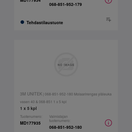
MD177934
068-851-952-179
Tehdastilaustuote
3M UNITEK
| 068-851-952-180 Molaarirengas yläleuka
vasen 40 & 068-851 1 x 5 kpl
1 x 5 kpl
Tuotenumero:
Valmistajan
tuotenumero:
MD177935
068-851-952-180