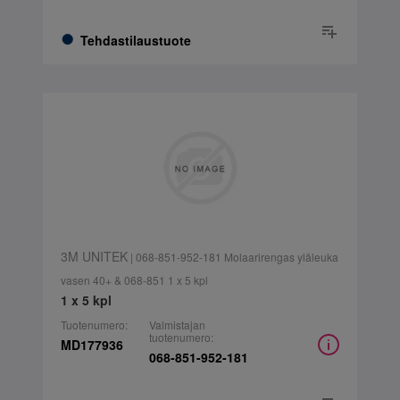
Tehdastilaustuote
3M UNITEK
| 068-851-952-181 Molaarirengas yläleuka
vasen 40+ & 068-851 1 x 5 kpl
1 x 5 kpl
Tuotenumero:
Valmistajan
tuotenumero:
MD177936
068-851-952-181