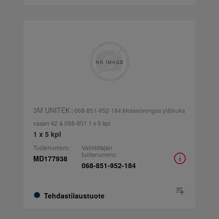
3M UNITEK
| 068-851-952-184 Molaarirengas yläleuka
vasen 42 & 068-851 1 x 5 kpl
1 x 5 kpl
Tuotenumero:
Valmistajan
tuotenumero:
MD177938
068-851-952-184
Tehdastilaustuote