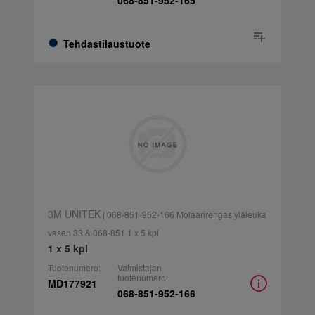
068-851-952-165
Tehdastilaustuote
3M UNITEK
| 068-851-952-166 Molaarirengas yläleuka
vasen 33 & 068-851 1 x 5 kpl
1 x 5 kpl
Tuotenumero:
Valmistajan
tuotenumero:
MD177921
068-851-952-166