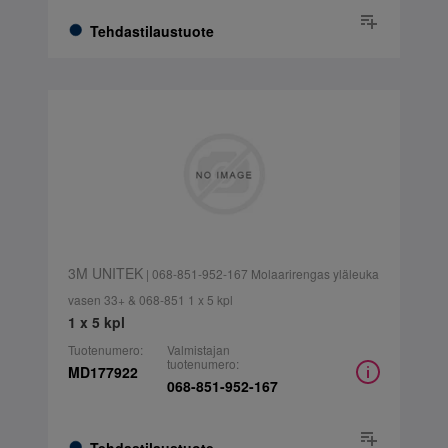
Tehdastilaustuote
3M UNITEK
| 068-851-952-167 Molaarirengas yläleuka
vasen 33+ & 068-851 1 x 5 kpl
1 x 5 kpl
Tuotenumero:
Valmistajan
tuotenumero:
MD177922
068-851-952-167