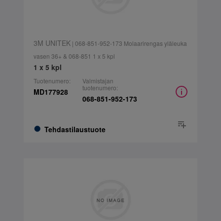
3M UNITEK
| 068-851-952-173 Molaarirengas yläleuka
vasen 36+ & 068-851 1 x 5 kpl
1 x 5 kpl
Tuotenumero:
Valmistajan
tuotenumero:
MD177928
068-851-952-173
Tehdastilaustuote