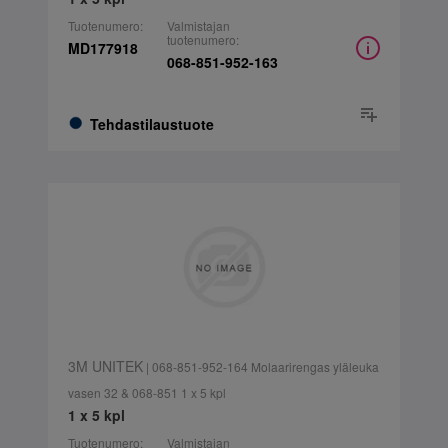
Tuotenumero:
Valmistajan
tuotenumero:
MD177918
068-851-952-163
Tehdastilaustuote
3M UNITEK
| 068-851-952-164 Molaarirengas yläleuka
vasen 32 & 068-851 1 x 5 kpl
1 x 5 kpl
Tuotenumero:
Valmistajan