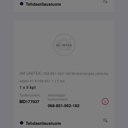
Tehdastilaustuote
3M UNITEK
| 068-851-952-182 Molaarirengas yläleuka
vasen 41 & 068-851 1 x 5 kpl
1 x 5 kpl
Tuotenumero:
Valmistajan
tuotenumero:
MD177937
068-851-952-182
Tehdastilaustuote