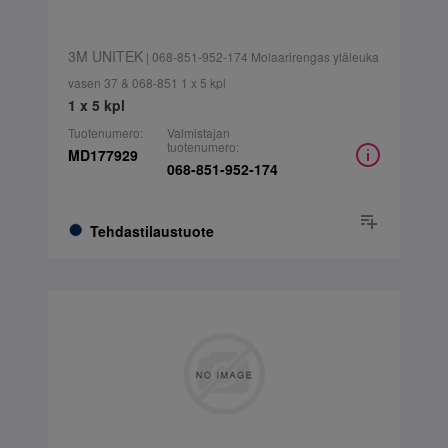
3M UNITEK
| 068-851-952-174 Molaarirengas yläleuka
vasen 37 & 068-851 1 x 5 kpl
1 x 5 kpl
Tuotenumero:
Valmistajan
tuotenumero:
MD177929
068-851-952-174
Tehdastilaustuote