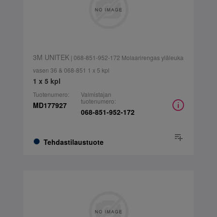
3M UNITEK
| 068-851-952-172 Molaarirengas yläleuka
vasen 36 & 068-851 1 x 5 kpl
1 x 5 kpl
Tuotenumero:
Valmistajan
tuotenumero:
MD177927
068-851-952-172
Tehdastilaustuote