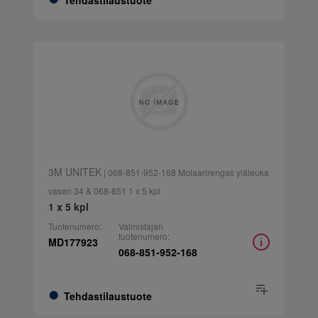
Tehdastilaustuote
3M UNITEK
| 068-851-952-168 Molaarirengas yläleuka
vasen 34 & 068-851 1 x 5 kpl
1 x 5 kpl
Tuotenumero:
Valmistajan
tuotenumero:
MD177923
068-851-952-168
Tehdastilaustuote