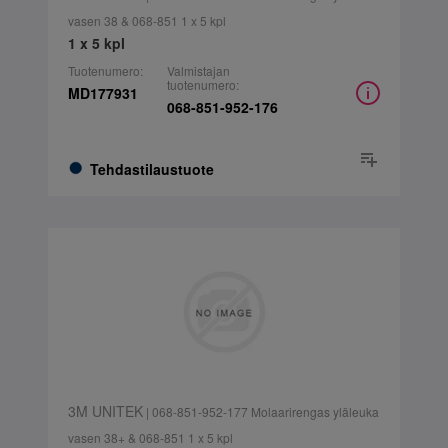
vasen 38 & 068-851 1 x 5 kpl
1 x 5 kpl
Tuotenumero:
Valmistajan
tuotenumero:
MD177931
068-851-952-176
Tehdastilaustuote
3M UNITEK
| 068-851-952-177 Molaarirengas yläleuka
vasen 38+ & 068-851 1 x 5 kpl