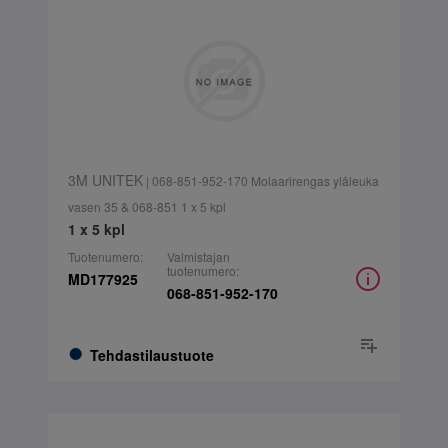
3M UNITEK
| 068-851-952-170 Molaarirengas yläleuka
vasen 35 & 068-851 1 x 5 kpl
1 x 5 kpl
Tuotenumero:
Valmistajan
tuotenumero:
MD177925
068-851-952-170
Tehdastilaustuote