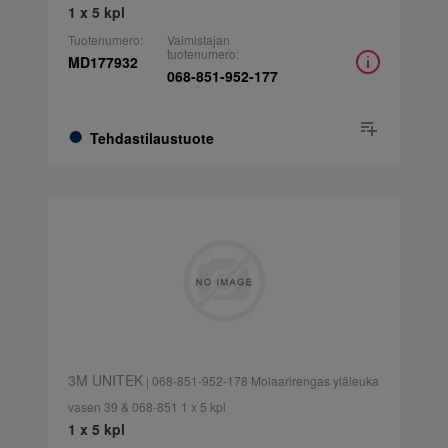
1 x 5 kpl
Tuotenumero:
Valmistajan
tuotenumero:
MD177932
068-851-952-177
Tehdastilaustuote
3M UNITEK
| 068-851-952-178 Molaarirengas yläleuka
vasen 39 & 068-851 1 x 5 kpl
1 x 5 kpl