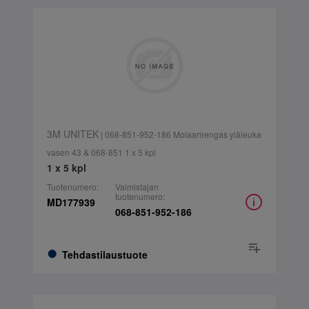
3M UNITEK
| 068-851-952-186 Molaarirengas yläleuka
vasen 43 & 068-851 1 x 5 kpl
1 x 5 kpl
Tuotenumero:
Valmistajan
tuotenumero:
MD177939
068-851-952-186
Tehdastilaustuote