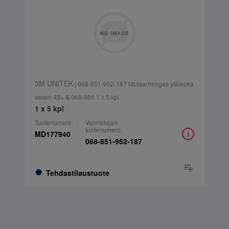
3M UNITEK
| 068-851-952-187 Molaarirengas yläleuka
vasen 43+ & 068-851 1 x 5 kpl
1 x 5 kpl
Tuotenumero:
Valmistajan
tuotenumero:
MD177940
068-851-952-187
Tehdastilaustuote