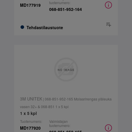
tuotenumero:
MD177919
068-851-952-164
Tehdastilaustuote
3M UNITEK
| 068-851-952-165 Molaarirengas yläleuka
vasen 32+ & 068-851 1 x 5 kpl
1 x 5 kpl
Tuotenumero:
Valmistajan
tuotenumero:
MD177920