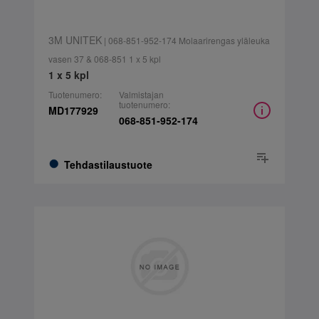
3M UNITEK
| 068-851-952-174 Molaarirengas yläleuka
vasen 37 & 068-851 1 x 5 kpl
1 x 5 kpl
Tuotenumero:
Valmistajan
tuotenumero:
MD177929
068-851-952-174
Tehdastilaustuote