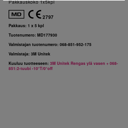
Pakkauskoko 1x5kpl
2797
Pakkaus:
1 x 5 kpl
Tuotenumero:
MD177930
Valmistajan tuotenumero:
068-851-952-175
Valmistaja:
3M Unitek
Kuuluu tuotteeseen:
3M Unitek Rengas ylä vasen + 068-
851:2-tuubi -10°T/0°off