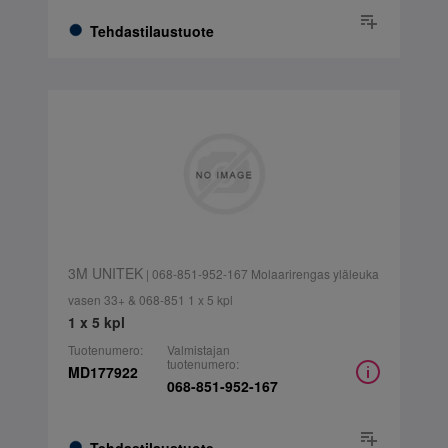
Tehdastilaustuote
3M UNITEK
| 068-851-952-167 Molaarirengas yläleuka
vasen 33+ & 068-851 1 x 5 kpl
1 x 5 kpl
Tuotenumero:
Valmistajan
tuotenumero:
MD177922
068-851-952-167