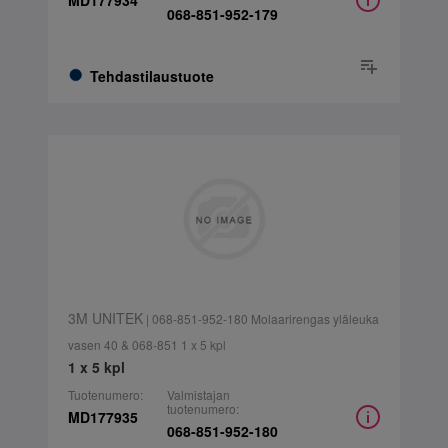
MD177934
068-851-952-179
Tehdastilaustuote
3M UNITEK
| 068-851-952-180 Molaarirengas yläleuka
vasen 40 & 068-851 1 x 5 kpl
1 x 5 kpl
Tuotenumero:
Valmistajan
tuotenumero:
MD177935
068-851-952-180