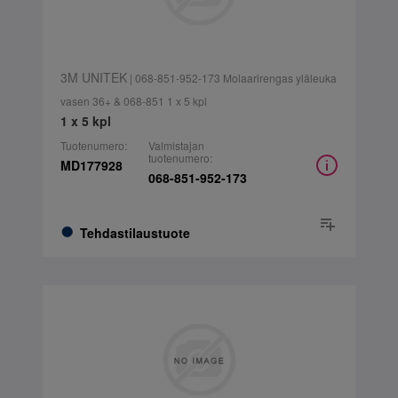
3M UNITEK
| 068-851-952-173 Molaarirengas yläleuka
vasen 36+ & 068-851 1 x 5 kpl
1 x 5 kpl
Tuotenumero:
Valmistajan
tuotenumero:
MD177928
068-851-952-173
Tehdastilaustuote