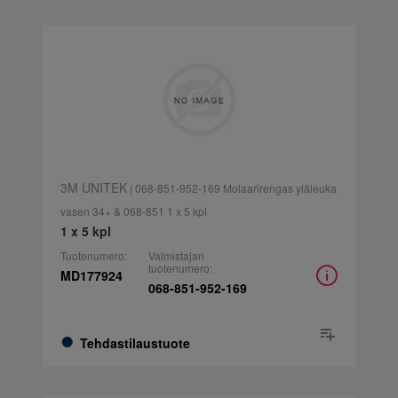
3M UNITEK
| 068-851-952-169 Molaarirengas yläleuka
vasen 34+ & 068-851 1 x 5 kpl
1 x 5 kpl
Tuotenumero:
Valmistajan
tuotenumero:
MD177924
068-851-952-169
Tehdastilaustuote