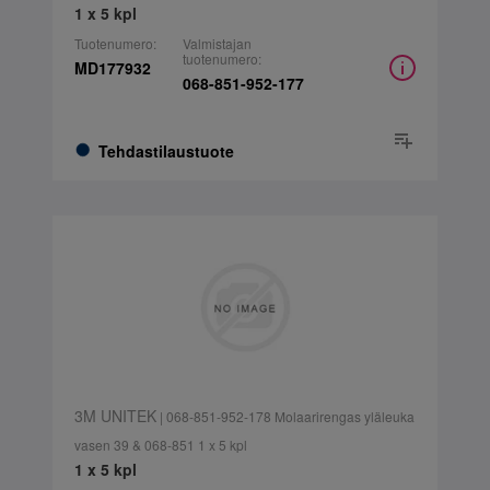
1 x 5 kpl
Tuotenumero:
Valmistajan
tuotenumero:
MD177932
068-851-952-177
Tehdastilaustuote
3M UNITEK
| 068-851-952-178 Molaarirengas yläleuka
vasen 39 & 068-851 1 x 5 kpl
1 x 5 kpl