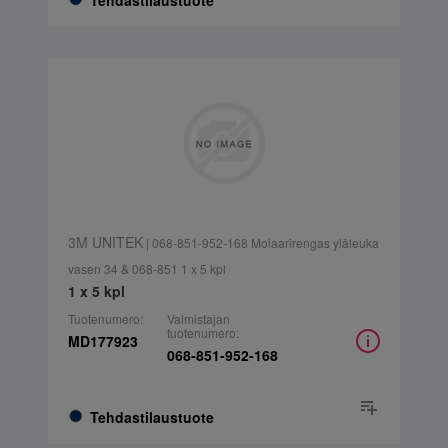
Tehdastilaustuote
3M UNITEK
| 068-851-952-168 Molaarirengas yläleuka
vasen 34 & 068-851 1 x 5 kpl
1 x 5 kpl
Tuotenumero:
Valmistajan
tuotenumero:
MD177923
068-851-952-168
Tehdastilaustuote