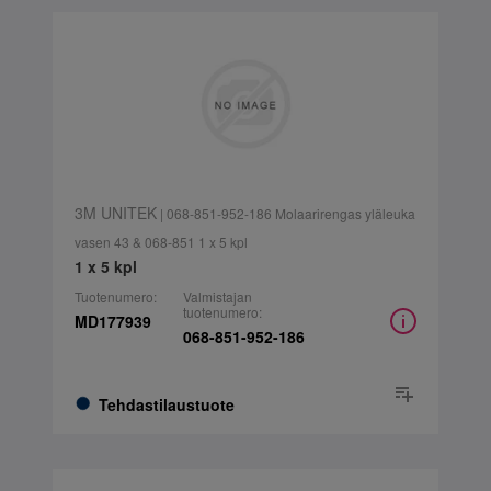
3M UNITEK
| 068-851-952-186 Molaarirengas yläleuka
vasen 43 & 068-851 1 x 5 kpl
1 x 5 kpl
Tuotenumero:
Valmistajan
tuotenumero:
MD177939
068-851-952-186
Tehdastilaustuote