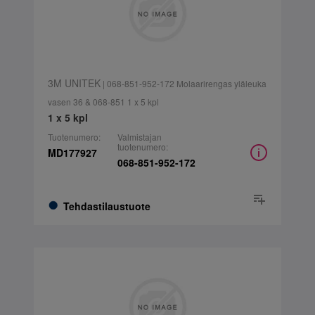
3M UNITEK
| 068-851-952-172 Molaarirengas yläleuka
vasen 36 & 068-851 1 x 5 kpl
1 x 5 kpl
Tuotenumero:
Valmistajan
tuotenumero:
MD177927
068-851-952-172
Tehdastilaustuote