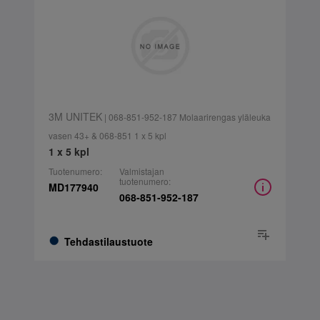
3M UNITEK
| 068-851-952-187 Molaarirengas yläleuka
vasen 43+ & 068-851 1 x 5 kpl
1 x 5 kpl
Tuotenumero:
Valmistajan
tuotenumero:
MD177940
068-851-952-187
Tehdastilaustuote