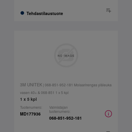
Tehdastilaustuote
3M UNITEK
| 068-851-952-181 Molaarirengas yläleuka
vasen 40+ & 068-851 1 x 5 kpl
1 x 5 kpl
Tuotenumero:
Valmistajan
tuotenumero:
MD177936
068-851-952-181