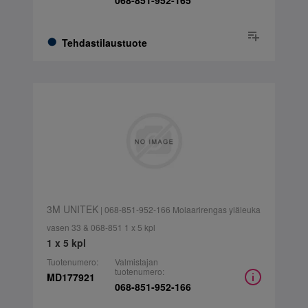
068-851-952-165
Tehdastilaustuote
3M UNITEK
| 068-851-952-166 Molaarirengas yläleuka
vasen 33 & 068-851 1 x 5 kpl
1 x 5 kpl
Tuotenumero:
Valmistajan
tuotenumero:
MD177921
068-851-952-166