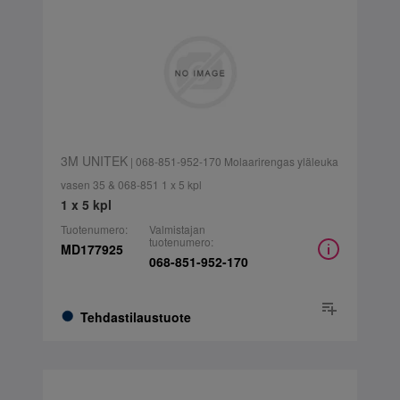
3M UNITEK
| 068-851-952-170 Molaarirengas yläleuka
vasen 35 & 068-851 1 x 5 kpl
1 x 5 kpl
Tuotenumero:
Valmistajan
tuotenumero:
MD177925
068-851-952-170
Tehdastilaustuote