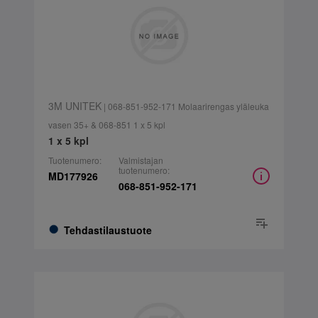
3M UNITEK
| 068-851-952-171 Molaarirengas yläleuka
vasen 35+ & 068-851 1 x 5 kpl
1 x 5 kpl
Tuotenumero:
Valmistajan
tuotenumero:
MD177926
068-851-952-171
Tehdastilaustuote