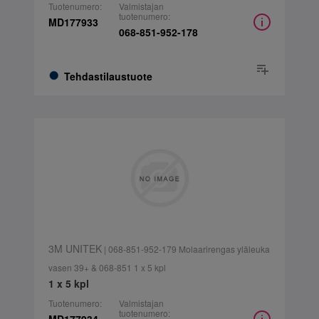
Tuotenumero:
Valmistajan
tuotenumero:
MD177933
068-851-952-178
Tehdastilaustuote
3M UNITEK
| 068-851-952-179 Molaarirengas yläleuka
vasen 39+ & 068-851 1 x 5 kpl
1 x 5 kpl
Tuotenumero:
Valmistajan
tuotenumero: