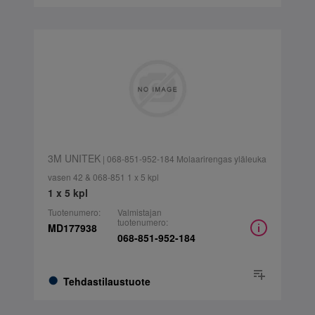
3M UNITEK
| 068-851-952-184 Molaarirengas yläleuka
vasen 42 & 068-851 1 x 5 kpl
1 x 5 kpl
Tuotenumero:
Valmistajan
tuotenumero:
MD177938
068-851-952-184
Tehdastilaustuote