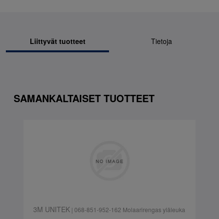
Liittyvät tuotteet
Tietoja
SAMANKALTAISET TUOTTEET
3M UNITEK
| 068-851-952-162 Molaarirengas yläleuka