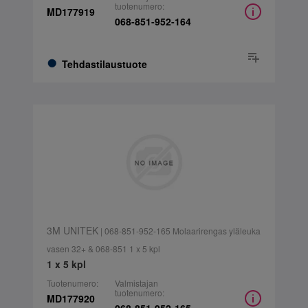
tuotenumero:
MD177919
068-851-952-164
Tehdastilaustuote
3M UNITEK
| 068-851-952-165 Molaarirengas yläleuka
vasen 32+ & 068-851 1 x 5 kpl
1 x 5 kpl
Tuotenumero:
Valmistajan
tuotenumero:
MD177920