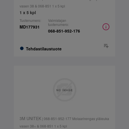
vasen 38 & 068-851 1 x 5 kpl
1 x 5 kpl
Tuotenumero:
Valmistajan
tuotenumero:
MD177931
068-851-952-176
Tehdastilaustuote
3M UNITEK
| 068-851-952-177 Molaarirengas yläleuka
vasen 38+ & 068-851 1 x 5 kpl