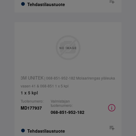
Tehdastilaustuote
3M UNITEK
| 068-851-952-182 Molaarirengas yläleuka
vasen 41 & 068-851 1 x 5 kpl
1 x 5 kpl
Tuotenumero:
Valmistajan
tuotenumero:
MD177937
068-851-952-182
Tehdastilaustuote