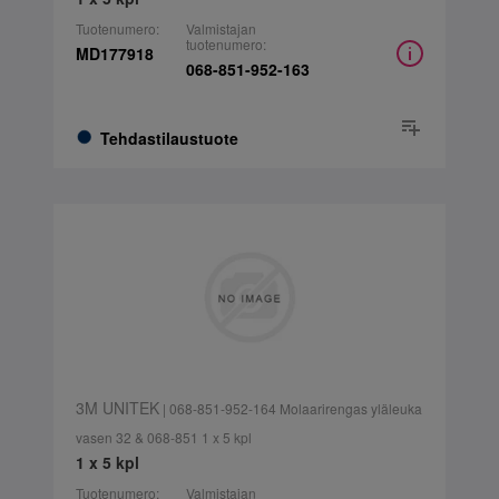
Tuotenumero:
Valmistajan
tuotenumero:
MD177918
068-851-952-163
Tehdastilaustuote
3M UNITEK
| 068-851-952-164 Molaarirengas yläleuka
vasen 32 & 068-851 1 x 5 kpl
1 x 5 kpl
Tuotenumero:
Valmistajan