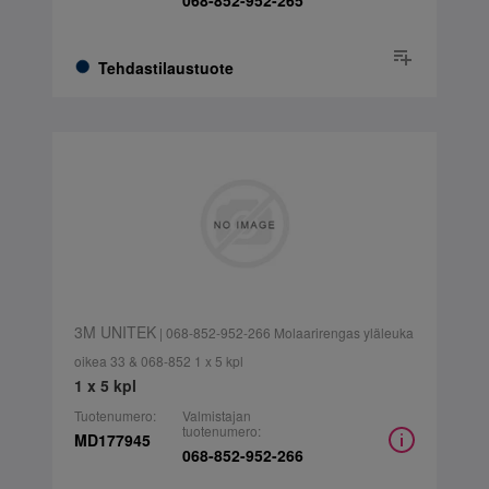
068-852-952-265
Tehdastilaustuote
3M UNITEK
| 068-852-952-266 Molaarirengas yläleuka
oikea 33 & 068-852 1 x 5 kpl
1 x 5 kpl
Tuotenumero:
Valmistajan
tuotenumero:
MD177945
068-852-952-266