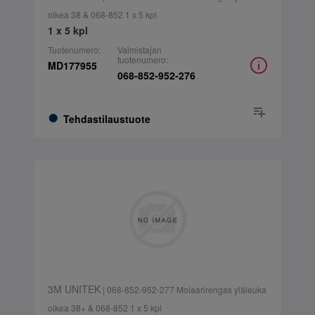
oikea 38 & 068-852 1 x 5 kpl
1 x 5 kpl
Tuotenumero:
Valmistajan
tuotenumero:
MD177955
068-852-952-276
Tehdastilaustuote
3M UNITEK
| 068-852-952-277 Molaarirengas yläleuka
oikea 38+ & 068-852 1 x 5 kpl