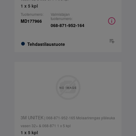
1 x 5 kpl
Tuotenumero:
Valmistajan
tuotenumero:
MD177966
068-871-952-164
Tehdastilaustuote
3M UNITEK
| 068-871-952-165 Molaarirengas yläleuka
vasen 32+ & 068-871 1 x 5 kpl
1 x 5 kpl