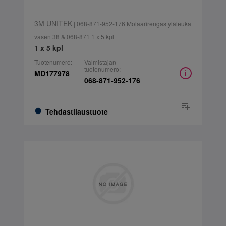
3M UNITEK
| 068-871-952-176 Molaarirengas yläleuka
vasen 38 & 068-871 1 x 5 kpl
1 x 5 kpl
Tuotenumero:
Valmistajan
tuotenumero:
MD177978
068-871-952-176
Tehdastilaustuote