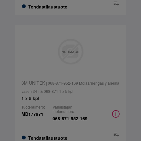
Tehdastilaustuote
3M UNITEK
| 068-871-952-169 Molaarirengas yläleuka
vasen 34+ & 068-871 1 x 5 kpl
1 x 5 kpl
Tuotenumero:
Valmistajan
tuotenumero:
MD177971
068-871-952-169
Tehdastilaustuote