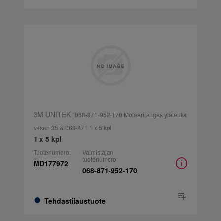
3M UNITEK
| 068-871-952-170 Molaarirengas yläleuka
vasen 35 & 068-871 1 x 5 kpl
1 x 5 kpl
Tuotenumero:
Valmistajan
tuotenumero:
MD177972
068-871-952-170
Tehdastilaustuote