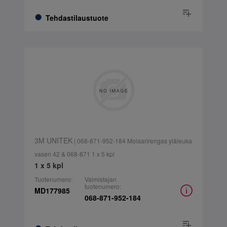
Tehdastilaustuote
3M UNITEK
| 068-871-952-184 Molaarirengas yläleuka
vasen 42 & 068-871 1 x 5 kpl
1 x 5 kpl
Tuotenumero:
Valmistajan
tuotenumero:
MD177985
068-871-952-184