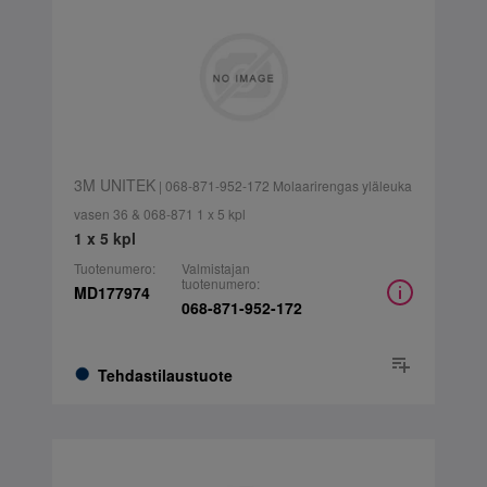
3M UNITEK
| 068-871-952-172 Molaarirengas yläleuka
vasen 36 & 068-871 1 x 5 kpl
1 x 5 kpl
Tuotenumero:
Valmistajan
tuotenumero:
MD177974
068-871-952-172
Tehdastilaustuote