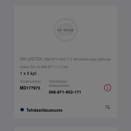
3M UNITEK
| 068-871-952-171 Molaarirengas yläleuka
vasen 35+ & 068-871 1 x 5 kpl
1 x 5 kpl
Tuotenumero:
Valmistajan
tuotenumero:
MD177973
068-871-952-171
Tehdastilaustuote