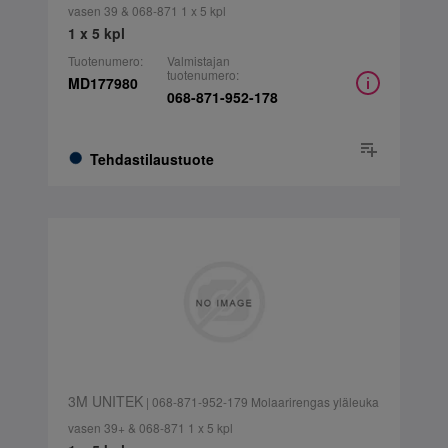
vasen 39 & 068-871 1 x 5 kpl
1 x 5 kpl
Tuotenumero:
Valmistajan
tuotenumero:
MD177980
068-871-952-178
Tehdastilaustuote
3M UNITEK
| 068-871-952-179 Molaarirengas yläleuka
vasen 39+ & 068-871 1 x 5 kpl