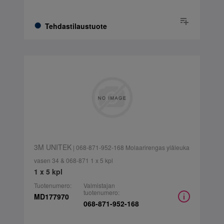
Tehdastilaustuote
3M UNITEK
| 068-871-952-168 Molaarirengas yläleuka
vasen 34 & 068-871 1 x 5 kpl
1 x 5 kpl
Tuotenumero:
Valmistajan
tuotenumero:
MD177970
068-871-952-168