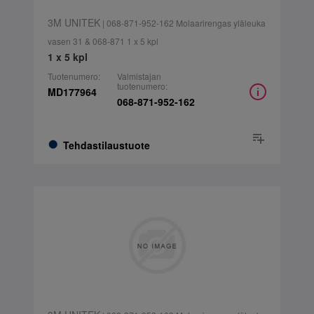
3M UNITEK
| 068-871-952-162 Molaarirengas yläleuka
vasen 31 & 068-871 1 x 5 kpl
1 x 5 kpl
Tuotenumero:
Valmistajan
tuotenumero:
MD177964
068-871-952-162
Tehdastilaustuote