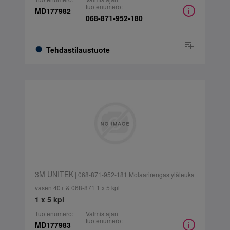
tuotenumero:
MD177982
068-871-952-180
Tehdastilaustuote
3M UNITEK
| 068-871-952-181 Molaarirengas yläleuka
vasen 40+ & 068-871 1 x 5 kpl
1 x 5 kpl
Tuotenumero:
Valmistajan
tuotenumero:
MD177983