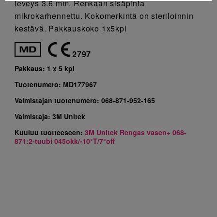
leveys 3.6 mm. Renkaan sisäpinta
mikrokarhennettu. Kokomerkintä on steriloinnin
kestävä. Pakkauskoko 1x5kpl
2797
Pakkaus:
1 x 5 kpl
Tuotenumero:
MD177967
Valmistajan tuotenumero:
068-871-952-165
Valmistaja:
3M Unitek
Kuuluu tuotteeseen:
3M Unitek Rengas vasen+ 068-
871:2-tuubi 045okk/-10°T/7°off