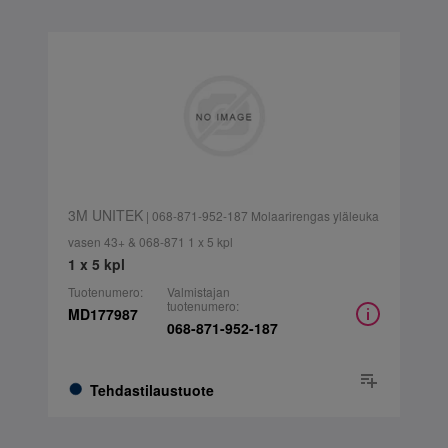
3M UNITEK
| 068-871-952-187 Molaarirengas yläleuka
vasen 43+ & 068-871 1 x 5 kpl
1 x 5 kpl
Tuotenumero:
Valmistajan
tuotenumero:
MD177987
068-871-952-187
Tehdastilaustuote