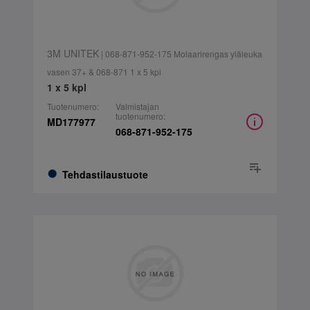
3M UNITEK
| 068-871-952-175 Molaarirengas yläleuka
vasen 37+ & 068-871 1 x 5 kpl
1 x 5 kpl
Tuotenumero:
Valmistajan
tuotenumero:
MD177977
068-871-952-175
Tehdastilaustuote