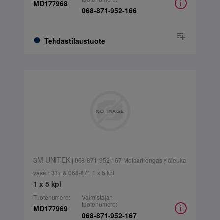
MD177968
068-871-952-166
Tehdastilaustuote
3M UNITEK
| 068-871-952-167 Molaarirengas yläleuka
vasen 33+ & 068-871 1 x 5 kpl
1 x 5 kpl
Tuotenumero:
Valmistajan
tuotenumero:
MD177969
068-871-952-167