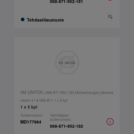
068-871-952-181
Tehdastilaustuote
3M UNITEK
| 068-871-952-182 Molaarirengas yläleuka
vasen 41 & 068-871 1 x 5 kpl
1 x 5 kpl
Tuotenumero:
Valmistajan
tuotenumero:
MD177984
068-871-952-182