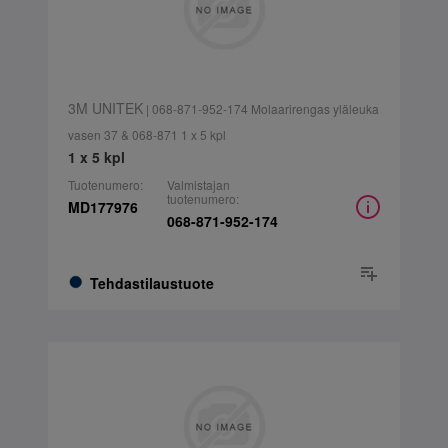
3M UNITEK
| 068-871-952-174 Molaarirengas yläleuka
vasen 37 & 068-871 1 x 5 kpl
1 x 5 kpl
Tuotenumero:
Valmistajan
tuotenumero:
MD177976
068-871-952-174
Tehdastilaustuote