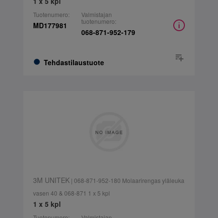
1 x 5 kpl
Tuotenumero:
Valmistajan
tuotenumero:
MD177981
068-871-952-179
Tehdastilaustuote
3M UNITEK
| 068-871-952-180 Molaarirengas yläleuka
vasen 40 & 068-871 1 x 5 kpl
1 x 5 kpl
Tuotenumero:
Valmistajan