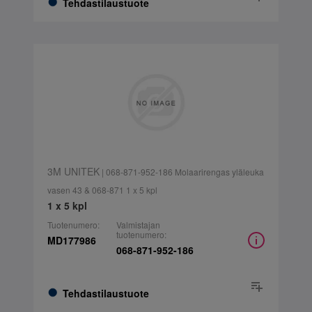
Tehdastilaustuote
3M UNITEK
| 068-871-952-186 Molaarirengas yläleuka
vasen 43 & 068-871 1 x 5 kpl
1 x 5 kpl
Tuotenumero:
Valmistajan
tuotenumero:
MD177986
068-871-952-186
Tehdastilaustuote