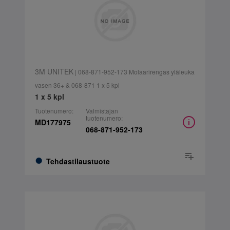
3M UNITEK
| 068-871-952-173 Molaarirengas yläleuka
vasen 36+ & 068-871 1 x 5 kpl
1 x 5 kpl
Tuotenumero:
Valmistajan
tuotenumero:
MD177975
068-871-952-173
Tehdastilaustuote