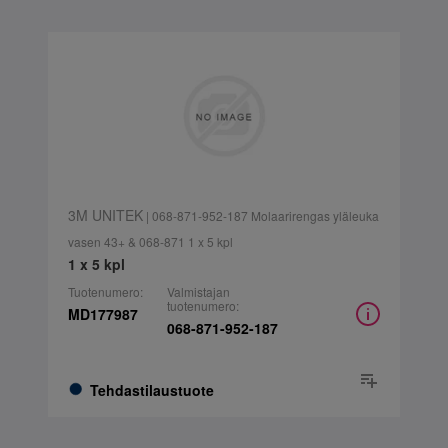
3M UNITEK
| 068-871-952-187 Molaarirengas yläleuka
vasen 43+ & 068-871 1 x 5 kpl
1 x 5 kpl
Tuotenumero:
Valmistajan
tuotenumero:
MD177987
068-871-952-187
Tehdastilaustuote