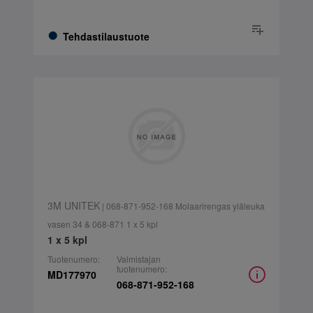
Tehdastilaustuote
3M UNITEK
| 068-871-952-168 Molaarirengas yläleuka
vasen 34 & 068-871 1 x 5 kpl
1 x 5 kpl
Tuotenumero:
Valmistajan
tuotenumero:
MD177970
068-871-952-168