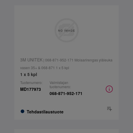
3M UNITEK
| 068-871-952-171 Molaarirengas yläleuka
vasen 35+ & 068-871 1 x 5 kpl
1 x 5 kpl
Tuotenumero:
Valmistajan
tuotenumero:
MD177973
068-871-952-171
Tehdastilaustuote