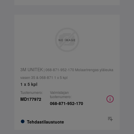
3M UNITEK
| 068-871-952-170 Molaarirengas yläleuka
vasen 35 & 068-871 1 x 5 kpl
1 x 5 kpl
Tuotenumero:
Valmistajan
tuotenumero:
MD177972
068-871-952-170
Tehdastilaustuote