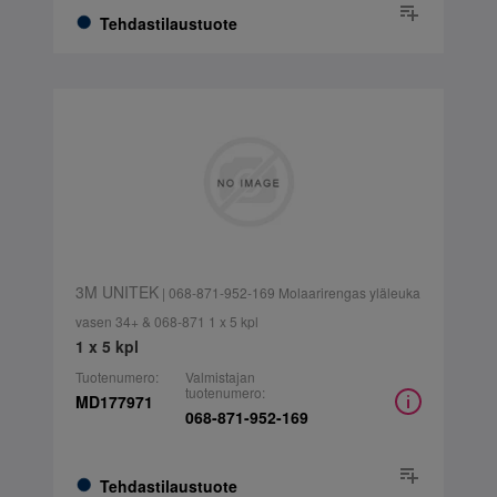
Tehdastilaustuote
3M UNITEK
| 068-871-952-169 Molaarirengas yläleuka
vasen 34+ & 068-871 1 x 5 kpl
1 x 5 kpl
Tuotenumero:
Valmistajan
tuotenumero:
MD177971
068-871-952-169
Tehdastilaustuote