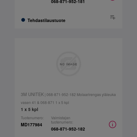
068-871-952-181
Tehdastilaustuote
3M UNITEK
| 068-871-952-182 Molaarirengas yläleuka
vasen 41 & 068-871 1 x 5 kpl
1 x 5 kpl
Tuotenumero:
Valmistajan
tuotenumero:
MD177984
068-871-952-182