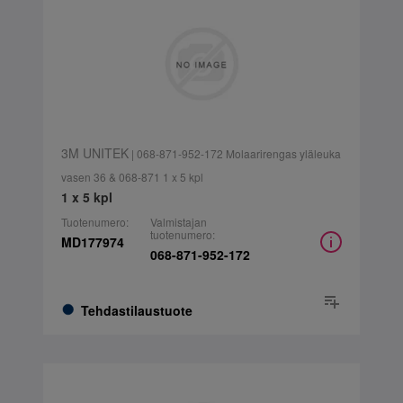
3M UNITEK
| 068-871-952-172 Molaarirengas yläleuka
vasen 36 & 068-871 1 x 5 kpl
1 x 5 kpl
Tuotenumero:
Valmistajan
tuotenumero:
MD177974
068-871-952-172
Tehdastilaustuote