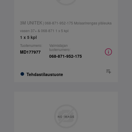
3M UNITEK
| 068-871-952-175 Molaarirengas yläleuka
vasen 37+ & 068-871 1 x 5 kpl
1 x 5 kpl
Tuotenumero:
Valmistajan
tuotenumero:
MD177977
068-871-952-175
Tehdastilaustuote