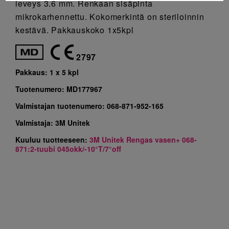
leveys 3.6 mm. Renkaan sisäpinta
mikrokarhennettu. Kokomerkintä on steriloinnin
kestävä. Pakkauskoko 1x5kpl
2797
Pakkaus:
1 x 5 kpl
Tuotenumero:
MD177967
Valmistajan tuotenumero:
068-871-952-165
Valmistaja:
3M Unitek
Kuuluu tuotteeseen:
3M Unitek Rengas vasen+ 068-
871:2-tuubi 045okk/-10°T/7°off