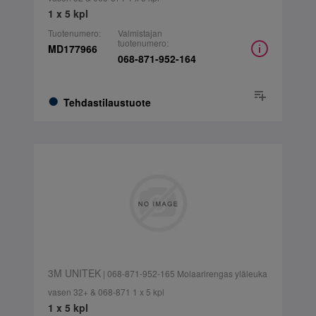
1 x 5 kpl
Tuotenumero:
Valmistajan
tuotenumero:
MD177966
068-871-952-164
Tehdastilaustuote
3M UNITEK
| 068-871-952-165 Molaarirengas yläleuka
vasen 32+ & 068-871 1 x 5 kpl
1 x 5 kpl