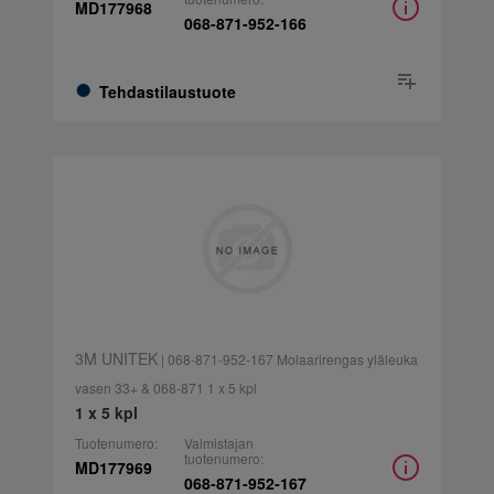
MD177968
068-871-952-166
Tehdastilaustuote
3M UNITEK
| 068-871-952-167 Molaarirengas yläleuka
vasen 33+ & 068-871 1 x 5 kpl
1 x 5 kpl
Tuotenumero:
Valmistajan
tuotenumero:
MD177969
068-871-952-167