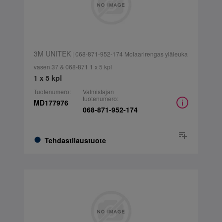
3M UNITEK
| 068-871-952-174 Molaarirengas yläleuka
vasen 37 & 068-871 1 x 5 kpl
1 x 5 kpl
Tuotenumero:
Valmistajan
tuotenumero:
MD177976
068-871-952-174
Tehdastilaustuote