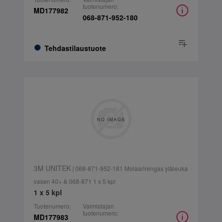
tuotenumero:
MD177982
068-871-952-180
Tehdastilaustuote
3M UNITEK
| 068-871-952-181 Molaarirengas yläleuka
vasen 40+ & 068-871 1 x 5 kpl
1 x 5 kpl
Tuotenumero:
Valmistajan
tuotenumero:
MD177983