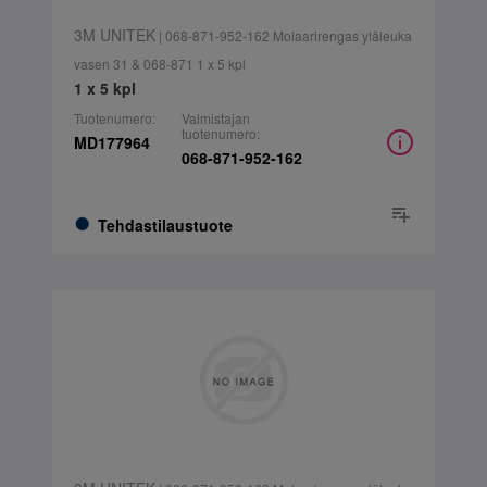
3M UNITEK
| 068-871-952-162 Molaarirengas yläleuka
vasen 31 & 068-871 1 x 5 kpl
1 x 5 kpl
Tuotenumero:
Valmistajan
tuotenumero:
MD177964
068-871-952-162
Tehdastilaustuote