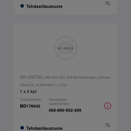
Tehdastilaustuote
3M UNITEK
| 068-890-952-269 Molaarirengas yläleuka
oikea 34+ & 068-890 1 x 5 kpl
1 x 5 kpl
Tuotenumero:
Valmistajan
tuotenumero:
MD178042
068-890-952-269
Tehdastilaustuote