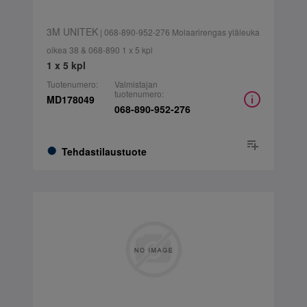
3M UNITEK
| 068-890-952-276 Molaarirengas yläleuka
oikea 38 & 068-890 1 x 5 kpl
1 x 5 kpl
Tuotenumero:
Valmistajan
tuotenumero:
MD178049
068-890-952-276
Tehdastilaustuote