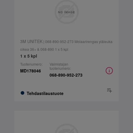
3M UNITEK
| 068-890-952-273 Molaarirengas yläleuka
oikea 36+ & 068-890 1 x 5 kpl
1 x 5 kpl
Tuotenumero:
Valmistajan
tuotenumero:
MD178046
068-890-952-273
Tehdastilaustuote