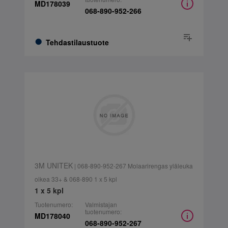
MD178039
068-890-952-266
Tehdastilaustuote
3M UNITEK
| 068-890-952-267 Molaarirengas yläleuka
oikea 33+ & 068-890 1 x 5 kpl
1 x 5 kpl
Tuotenumero:
Valmistajan
tuotenumero:
MD178040
068-890-952-267