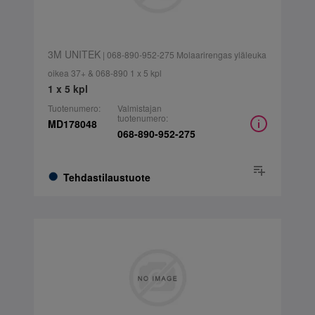
3M UNITEK
| 068-890-952-275 Molaarirengas yläleuka
oikea 37+ & 068-890 1 x 5 kpl
1 x 5 kpl
Tuotenumero:
Valmistajan
tuotenumero:
MD178048
068-890-952-275
Tehdastilaustuote