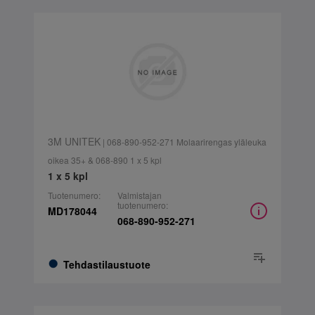
3M UNITEK
| 068-890-952-271 Molaarirengas yläleuka
oikea 35+ & 068-890 1 x 5 kpl
1 x 5 kpl
Tuotenumero:
Valmistajan
tuotenumero:
MD178044
068-890-952-271
Tehdastilaustuote