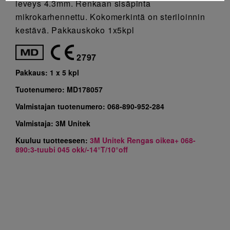
leveys 4.3mm. Renkaan sisäpinta
mikrokarhennettu. Kokomerkintä on steriloinnin
kestävä. Pakkauskoko 1x5kpl
2797
Pakkaus:
1 x 5 kpl
Tuotenumero:
MD178057
Valmistajan tuotenumero:
068-890-952-284
Valmistaja:
3M Unitek
Kuuluu tuotteeseen:
3M Unitek Rengas oikea+ 068-
890:3-tuubi 045 okk/-14°T/10°off