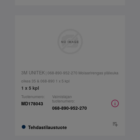
3M UNITEK
| 068-890-952-270 Molaarirengas yläleuka
oikea 35 & 068-890 1 x 5 kpl
1 x 5 kpl
Tuotenumero:
Valmistajan
tuotenumero:
MD178043
068-890-952-270
Tehdastilaustuote