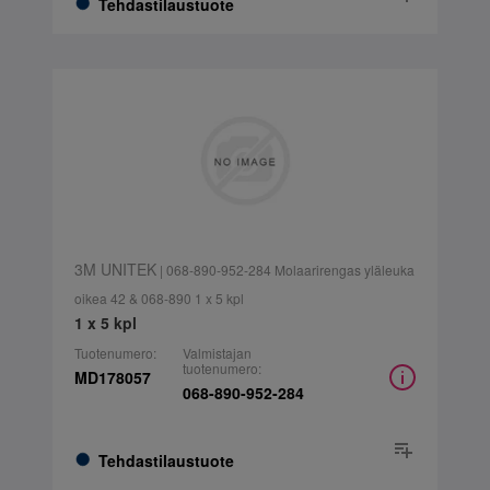
Tehdastilaustuote
3M UNITEK
| 068-890-952-284 Molaarirengas yläleuka
oikea 42 & 068-890 1 x 5 kpl
1 x 5 kpl
Tuotenumero:
Valmistajan
tuotenumero:
MD178057
068-890-952-284
Tehdastilaustuote