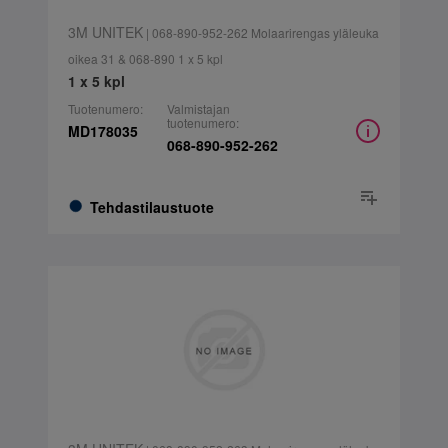
3M UNITEK
| 068-890-952-262 Molaarirengas yläleuka
oikea 31 & 068-890 1 x 5 kpl
1 x 5 kpl
Tuotenumero:
Valmistajan
tuotenumero:
MD178035
068-890-952-262
Tehdastilaustuote