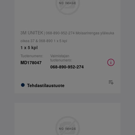
3M UNITEK
| 068-890-952-274 Molaarirengas yläleuka
oikea 37 & 068-890 1 x 5 kpl
1 x 5 kpl
Tuotenumero:
Valmistajan
tuotenumero:
MD178047
068-890-952-274
Tehdastilaustuote