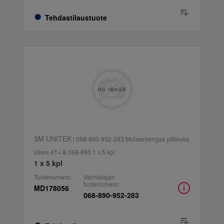
Tehdastilaustuote
3M UNITEK
| 068-890-952-283 Molaarirengas yläleuka
oikea 41+ & 068-890 1 x 5 kpl
1 x 5 kpl
Tuotenumero:
Valmistajan
tuotenumero:
MD178056
068-890-952-283