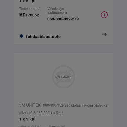
1 x 5 kpl
Tuotenumero:
Valmistajan
tuotenumero:
MD178052
068-890-952-279
Tehdastilaustuote
3M UNITEK
| 068-890-952-280 Molaarirengas yläleuka
oikea 40 & 068-890 1 x 5 kpl
1 x 5 kpl
Tuotenumero:
Valmistajan