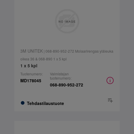
3M UNITEK
| 068-890-952-272 Molaarirengas yläleuka
oikea 36 & 068-890 1 x 5 kpl
1 x 5 kpl
Tuotenumero:
Valmistajan
tuotenumero:
MD178045
068-890-952-272
Tehdastilaustuote