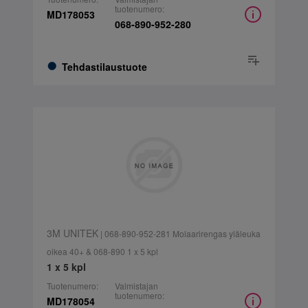
tuotenumero:
MD178053
068-890-952-280
Tehdastilaustuote
3M UNITEK
| 068-890-952-281 Molaarirengas yläleuka
oikea 40+ & 068-890 1 x 5 kpl
1 x 5 kpl
Tuotenumero:
Valmistajan
tuotenumero:
MD178054