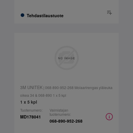
Tehdastilaustuote
3M UNITEK
| 068-890-952-268 Molaarirengas yläleuka
oikea 34 & 068-890 1 x 5 kpl
1 x 5 kpl
Tuotenumero:
Valmistajan
tuotenumero:
MD178041
068-890-952-268