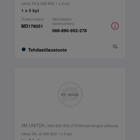
oikea 39 & 068-890 1 x 5 kpl
1 x 5 kpl
Tuotenumero:
Valmistajan
tuotenumero:
MD178051
068-890-952-278
Tehdastilaustuote
3M UNITEK
| 068-890-952-279 Molaarirengas yläleuka
oikea 39+ & 068-890 1 x 5 kpl