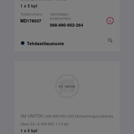
1 x 5 kpl
Tuotenumero:
Valmistajan
tuotenumero:
MD178037
068-890-952-264
Tehdastilaustuote
3M UNITEK
| 068-890-952-265 Molaarirengas yläleuka
oikea 32+ & 068-890 1 x 5 kpl
1 x 5 kpl