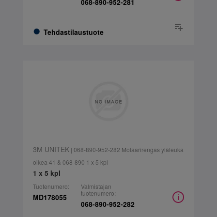
068-890-952-281
Tehdastilaustuote
3M UNITEK
| 068-890-952-282 Molaarirengas yläleuka
oikea 41 & 068-890 1 x 5 kpl
1 x 5 kpl
Tuotenumero:
Valmistajan
tuotenumero:
MD178055
068-890-952-282