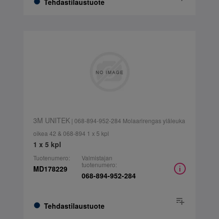
Tehdastilaustuote
3M UNITEK
| 068-894-952-284 Molaarirengas yläleuka
oikea 42 & 068-894 1 x 5 kpl
1 x 5 kpl
Tuotenumero:
Valmistajan
tuotenumero:
MD178229
068-894-952-284
Tehdastilaustuote