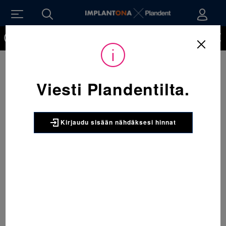
Kirjaudu sisään nähdäksesi hinnat. Tarvitsetko tunnukset
verkkokauppaan? Tilaa ne
Sijainti:
Tarvikkeet
/
Oikominen
/
Renkaat
/
068-894-952-269 Molaarirengas yläleuka oikea 34+ & 068-894 1 x 5
kpl
Viesti Plandentilta.
3M UNITEK
068-894-952-269 Molaarirengas
yläleuka oikea 34+ & 068-894 1 x 5
Kirjaudu sisään nähdäksesi hinnat
kpl
Anatomisesti muotoiltu molaarirengas yläleukaan
2-tuubilla, jossa 018 ura kaarilangalle
irrotettavalla läpällä sekä .045 putki
kasvokaarelle. Yhteensopiva Forsus -kojeiden
kanssa. Tuubi: -14°T/10°Off, leveys 4.6 mm. MBT