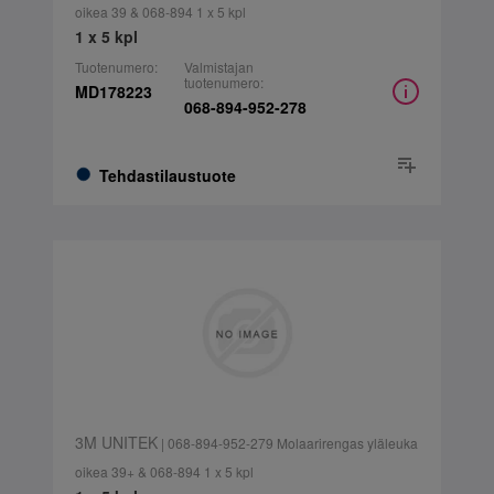
oikea 39 & 068-894 1 x 5 kpl
1 x 5 kpl
Tuotenumero:
Valmistajan
tuotenumero:
MD178223
068-894-952-278
Tehdastilaustuote
3M UNITEK
| 068-894-952-279 Molaarirengas yläleuka
oikea 39+ & 068-894 1 x 5 kpl