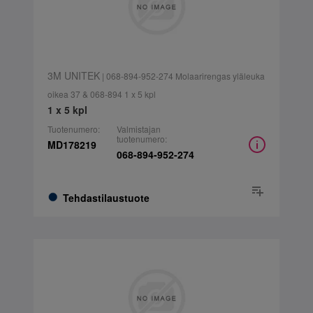
3M UNITEK
| 068-894-952-274 Molaarirengas yläleuka
oikea 37 & 068-894 1 x 5 kpl
1 x 5 kpl
Tuotenumero:
Valmistajan
tuotenumero:
MD178219
068-894-952-274
Tehdastilaustuote