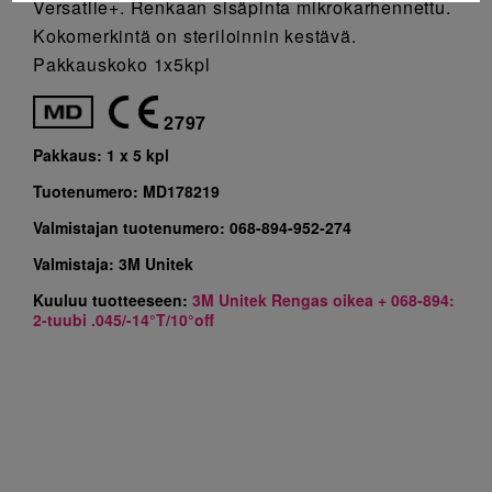
Versatile+. Renkaan sisäpinta mikrokarhennettu.
Kokomerkintä on steriloinnin kestävä.
Pakkauskoko 1x5kpl
2797
Pakkaus:
1 x 5 kpl
Tuotenumero:
MD178219
Valmistajan tuotenumero:
068-894-952-274
Valmistaja:
3M Unitek
Kuuluu tuotteeseen:
3M Unitek Rengas oikea + 068-894:
2-tuubi .045/-14°T/10°off