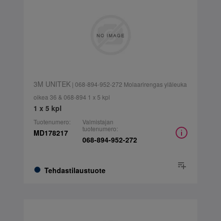
3M UNITEK
| 068-894-952-272 Molaarirengas yläleuka
oikea 36 & 068-894 1 x 5 kpl
1 x 5 kpl
Tuotenumero:
Valmistajan
tuotenumero:
MD178217
068-894-952-272
Tehdastilaustuote