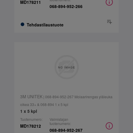
MD178211
068-894-952-266
Tehdastilaustuote
3M UNITEK
| 068-894-952-267 Molaarirengas yläleuka
oikea 33+ & 068-894 1 x 5 kpl
1 x 5 kpl
Tuotenumero:
Valmistajan
tuotenumero:
MD178212
068-894-952-267