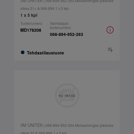
3M UNITEK
| 068-894-952-263 Molaarirengas yläleuka
oikea 31+ & 068-894 1 x 5 kpl
1 x 5 kpl
Tuotenumero:
Valmistajan
tuotenumero:
MD178208
068-894-952-263
Tehdastilaustuote
3M UNITEK
| 068-894-952-264 Molaarirengas yläleuka
oikea 32 & 068-894 1 x 5 kpl