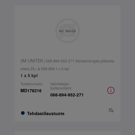
3M UNITEK
| 068-894-952-271 Molaarirengas yläleuka
oikea 35+ & 068-894 1 x 5 kpl
1 x 5 kpl
Tuotenumero:
Valmistajan
tuotenumero:
MD178216
068-894-952-271
Tehdastilaustuote