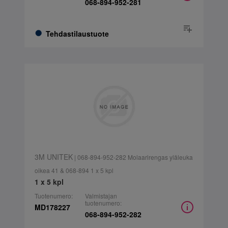
068-894-952-281
Tehdastilaustuote
3M UNITEK
| 068-894-952-282 Molaarirengas yläleuka
oikea 41 & 068-894 1 x 5 kpl
1 x 5 kpl
Tuotenumero:
Valmistajan
tuotenumero:
MD178227
068-894-952-282