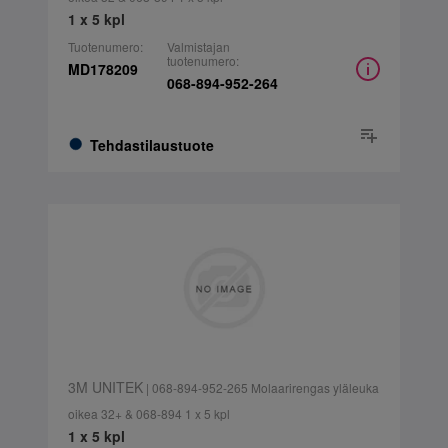
1 x 5 kpl
Tuotenumero:
Valmistajan
tuotenumero:
MD178209
068-894-952-264
Tehdastilaustuote
3M UNITEK
| 068-894-952-265 Molaarirengas yläleuka
oikea 32+ & 068-894 1 x 5 kpl
1 x 5 kpl