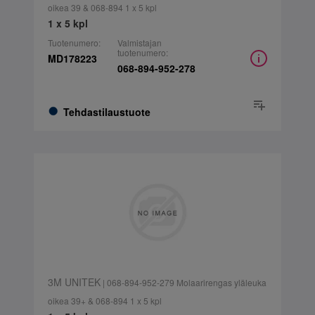
oikea 39 & 068-894 1 x 5 kpl
1 x 5 kpl
Tuotenumero:
Valmistajan
tuotenumero:
MD178223
068-894-952-278
Tehdastilaustuote
3M UNITEK
| 068-894-952-279 Molaarirengas yläleuka
oikea 39+ & 068-894 1 x 5 kpl