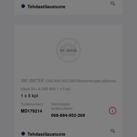
Tehdastilaustuote
3M UNITEK
| 068-894-952-269 Molaarirengas yläleuka
oikea 34+ & 068-894 1 x 5 kpl
1 x 5 kpl
Tuotenumero:
Valmistajan
tuotenumero:
MD178214
068-894-952-269
Tehdastilaustuote