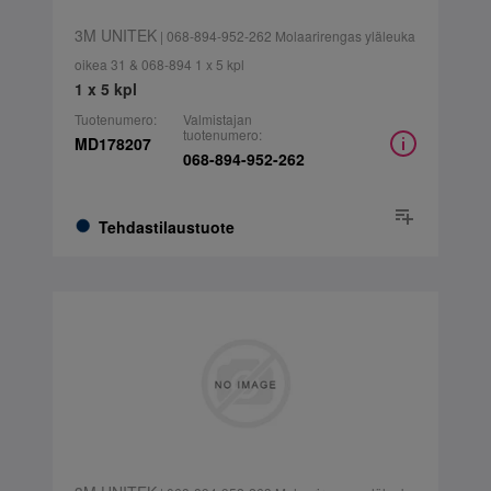
3M UNITEK
| 068-894-952-262 Molaarirengas yläleuka
oikea 31 & 068-894 1 x 5 kpl
1 x 5 kpl
Tuotenumero:
Valmistajan
tuotenumero:
MD178207
068-894-952-262
Tehdastilaustuote