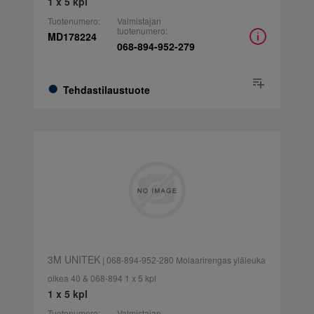
1 x 5 kpl
Tuotenumero:
Valmistajan
tuotenumero:
MD178224
068-894-952-279
Tehdastilaustuote
3M UNITEK
| 068-894-952-280 Molaarirengas yläleuka
oikea 40 & 068-894 1 x 5 kpl
1 x 5 kpl
Tuotenumero:
Valmistajan