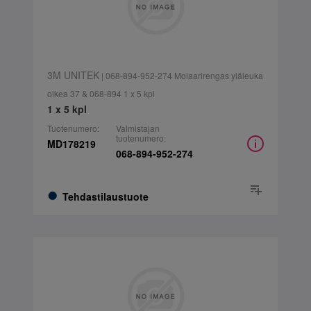
3M UNITEK
| 068-894-952-274 Molaarirengas yläleuka
oikea 37 & 068-894 1 x 5 kpl
1 x 5 kpl
Tuotenumero:
Valmistajan
tuotenumero:
MD178219
068-894-952-274
Tehdastilaustuote