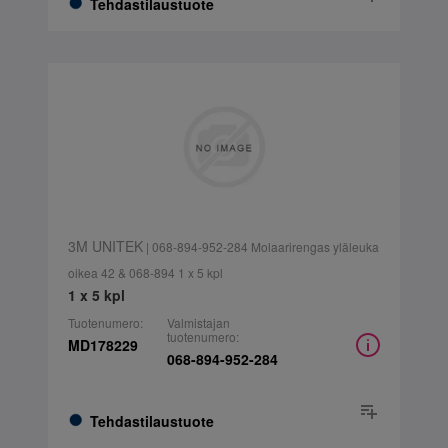
Tehdastilaustuote
3M UNITEK
| 068-894-952-284 Molaarirengas yläleuka
oikea 42 & 068-894 1 x 5 kpl
1 x 5 kpl
Tuotenumero:
Valmistajan
tuotenumero:
MD178229
068-894-952-284
Tehdastilaustuote