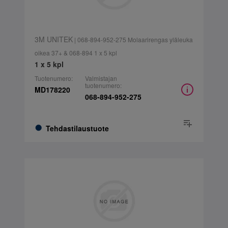
3M UNITEK
| 068-894-952-275 Molaarirengas yläleuka
oikea 37+ & 068-894 1 x 5 kpl
1 x 5 kpl
Tuotenumero:
Valmistajan
tuotenumero:
MD178220
068-894-952-275
Tehdastilaustuote