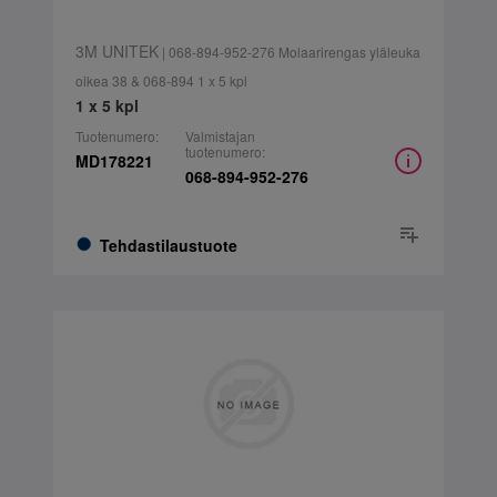
3M UNITEK
| 068-894-952-276 Molaarirengas yläleuka
oikea 38 & 068-894 1 x 5 kpl
1 x 5 kpl
Tuotenumero:
Valmistajan
tuotenumero:
MD178221
068-894-952-276
Tehdastilaustuote