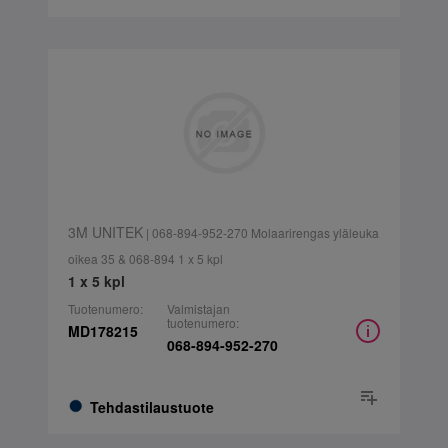
3M UNITEK
| 068-894-952-270 Molaarirengas yläleuka
oikea 35 & 068-894 1 x 5 kpl
1 x 5 kpl
Tuotenumero:
Valmistajan
tuotenumero:
MD178215
068-894-952-270
Tehdastilaustuote