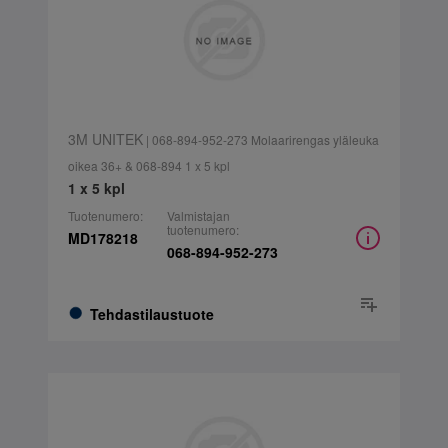
3M UNITEK
| 068-894-952-273 Molaarirengas yläleuka
oikea 36+ & 068-894 1 x 5 kpl
1 x 5 kpl
Tuotenumero:
Valmistajan
tuotenumero:
MD178218
068-894-952-273
Tehdastilaustuote