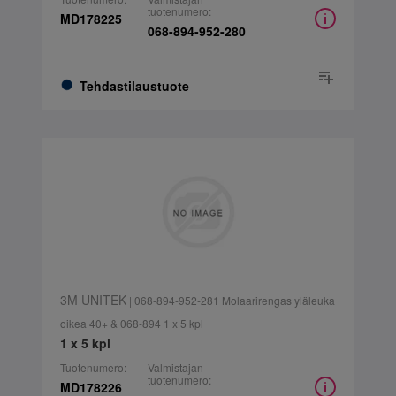
tuotenumero:
MD178225
068-894-952-280
Tehdastilaustuote
3M UNITEK
| 068-894-952-281 Molaarirengas yläleuka
oikea 40+ & 068-894 1 x 5 kpl
1 x 5 kpl
Tuotenumero:
Valmistajan
tuotenumero:
MD178226