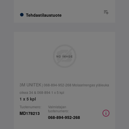
Tehdastilaustuote
3M UNITEK
| 068-894-952-268 Molaarirengas yläleuka
oikea 34 & 068-894 1 x 5 kpl
1 x 5 kpl
Tuotenumero:
Valmistajan
tuotenumero:
MD178213
068-894-952-268