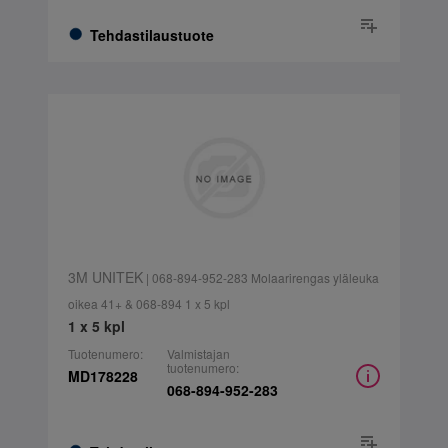
Tehdastilaustuote
3M UNITEK
| 068-894-952-283 Molaarirengas yläleuka
oikea 41+ & 068-894 1 x 5 kpl
1 x 5 kpl
Tuotenumero:
Valmistajan
tuotenumero:
MD178228
068-894-952-283