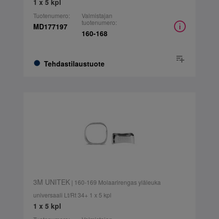
1 x 5 kpl
Tuotenumero:
Valmistajan
tuotenumero:
MD177197
160-168
Tehdastilaustuote
3M UNITEK
| 160-169 Molaarirengas yläleuka
universaali Lt/Rt 34+ 1 x 5 kpl
1 x 5 kpl