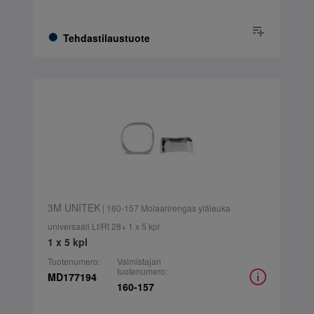
Tehdastilaustuote
3M UNITEK
| 160-157 Molaarirengas yläleuka
universaali Lt/Rt 28+ 1 x 5 kpl
1 x 5 kpl
Tuotenumero:
Valmistajan
tuotenumero:
MD177194
160-157