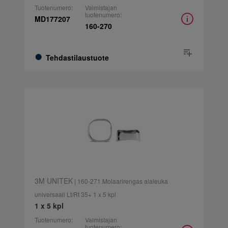
Tuotenumero:
Valmistajan
tuotenumero:
MD177207
160-270
Tehdastilaustuote
3M UNITEK
| 160-271 Molaarirengas alaleuka
universaali Lt/Rt 35+ 1 x 5 kpl
1 x 5 kpl
Tuotenumero:
Valmistajan
tuotenumero: