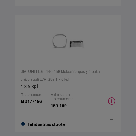
3M UNITEK
| 160-159 Molaarirengas yläleuka
universaali Lt/Rt 29+ 1 x 5 kpl
1 x 5 kpl
Tuotenumero:
Valmistajan
tuotenumero:
MD177196
160-159
Tehdastilaustuote