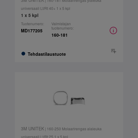
3M UNITEK
| 160-181 Molaarirengas yläleuka
universaali Lt/Rt 40+ 1 x 5 kpl
1 x 5 kpl
Tuotenumero:
Valmistajan
tuotenumero:
MD177205
160-181
Tehdastilaustuote
3M UNITEK
| 160-250 Molaarirengas alaleuka
universaali Lt/Rt 25 1 x 5 kpl