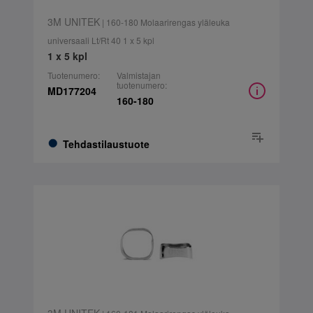
3M UNITEK
| 160-180 Molaarirengas yläleuka
universaali Lt/Rt 40 1 x 5 kpl
1 x 5 kpl
Tuotenumero:
Valmistajan
tuotenumero:
MD177204
160-180
Tehdastilaustuote