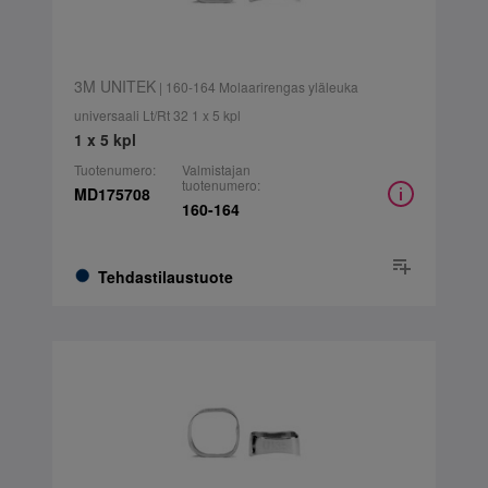
3M UNITEK
| 160-164 Molaarirengas yläleuka
universaali Lt/Rt 32 1 x 5 kpl
1 x 5 kpl
Tuotenumero:
Valmistajan
tuotenumero:
MD175708
160-164
Tehdastilaustuote