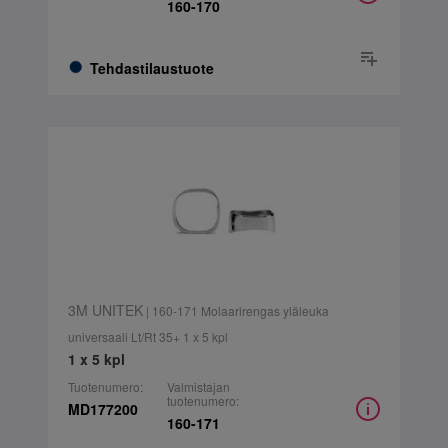
160-170
Tehdastilaustuote
3M UNITEK
| 160-171 Molaarirengas yläleuka
universaali Lt/Rt 35+ 1 x 5 kpl
1 x 5 kpl
Tuotenumero:
Valmistajan
tuotenumero:
MD177200
160-171