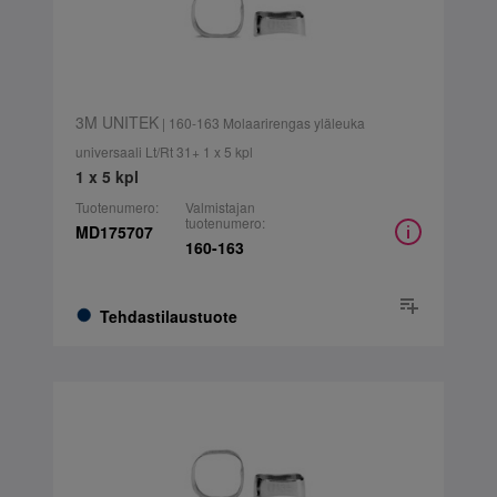
3M UNITEK
| 160-163 Molaarirengas yläleuka
universaali Lt/Rt 31+ 1 x 5 kpl
1 x 5 kpl
Tuotenumero:
Valmistajan
tuotenumero:
MD175707
160-163
Tehdastilaustuote