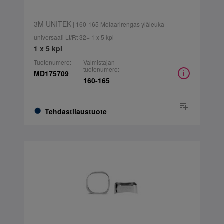
3M UNITEK
| 160-165 Molaarirengas yläleuka
universaali Lt/Rt 32+ 1 x 5 kpl
1 x 5 kpl
Tuotenumero:
Valmistajan
tuotenumero:
MD175709
160-165
Tehdastilaustuote