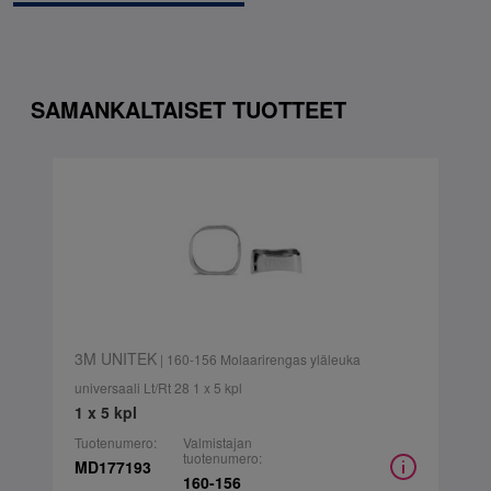
SAMANKALTAISET TUOTTEET
3M UNITEK
| 160-156 Molaarirengas yläleuka
universaali Lt/Rt 28 1 x 5 kpl
1 x 5 kpl
Tuotenumero:
Valmistajan
tuotenumero:
MD177193
160-156