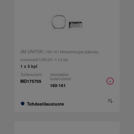
3M UNITEK
| 160-161 Molaarirengas yläleuka
universaali Lt/Rt 30+ 1 x 5 kpl
1 x 5 kpl
Tuotenumero:
Valmistajan
tuotenumero:
MD175705
160-161
Tehdastilaustuote