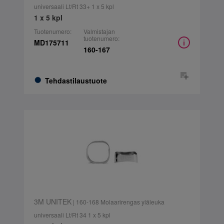
universaali Lt/Rt 33+ 1 x 5 kpl
1 x 5 kpl
Tuotenumero:
Valmistajan
tuotenumero:
MD175711
160-167
Tehdastilaustuote
3M UNITEK
| 160-168 Molaarirengas yläleuka
universaali Lt/Rt 34 1 x 5 kpl