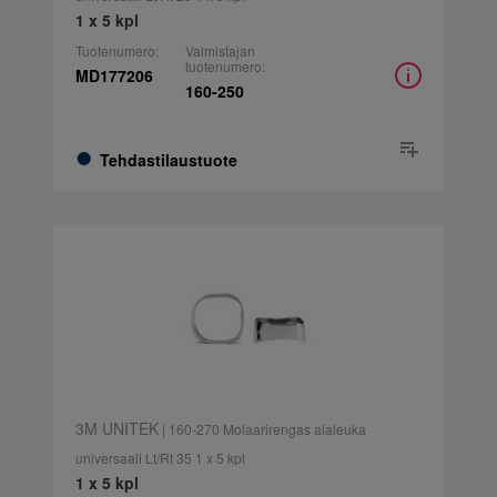
1 x 5 kpl
Tuotenumero:
Valmistajan
tuotenumero:
MD177206
160-250
Tehdastilaustuote
3M UNITEK
| 160-270 Molaarirengas alaleuka
universaali Lt/Rt 35 1 x 5 kpl
1 x 5 kpl