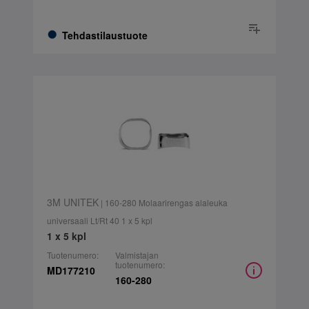
Tehdastilaustuote
3M UNITEK
| 160-280 Molaarirengas alaleuka
universaali Lt/Rt 40 1 x 5 kpl
1 x 5 kpl
Tuotenumero:
Valmistajan
tuotenumero:
MD177210
160-280