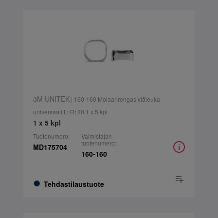
3M UNITEK
| 160-160 Molaarirengas yläleuka
universaali Lt/Rt 30 1 x 5 kpl
1 x 5 kpl
Tuotenumero:
Valmistajan
tuotenumero:
MD175704
160-160
Tehdastilaustuote