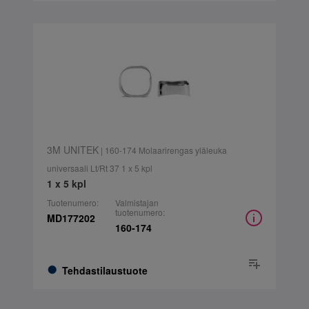
3M UNITEK
| 160-174 Molaarirengas yläleuka
universaali Lt/Rt 37 1 x 5 kpl
1 x 5 kpl
Tuotenumero:
Valmistajan
tuotenumero:
MD177202
160-174
Tehdastilaustuote