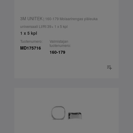
3M UNITEK
| 160-179 Molaarirengas yläleuka
universaali Lt/Rt 39+ 1 x 5 kpl
1 x 5 kpl
Tuotenumero:
Valmistajan
tuotenumero:
MD175716
160-179