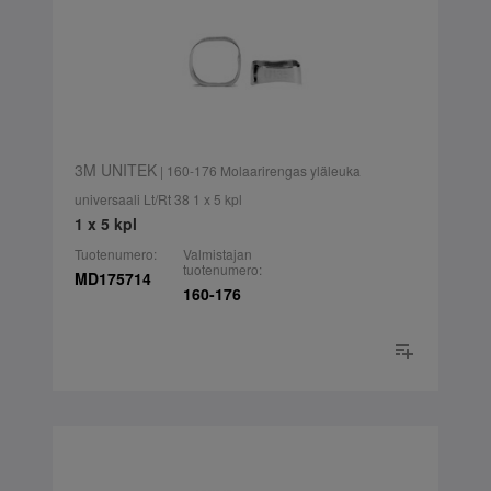
3M UNITEK
| 160-176 Molaarirengas yläleuka
universaali Lt/Rt 38 1 x 5 kpl
1 x 5 kpl
Tuotenumero:
Valmistajan
tuotenumero:
MD175714
160-176