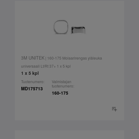
3M UNITEK
| 160-175 Molaarirengas yläleuka
universaali Lt/Rt 37+ 1 x 5 kpl
1 x 5 kpl
Tuotenumero:
Valmistajan
tuotenumero:
MD175713
160-175