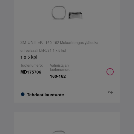
3M UNITEK
| 160-162 Molaarirengas yläleuka
universaali Lt/Rt 31 1 x 5 kpl
1 x 5 kpl
Tuotenumero:
Valmistajan
tuotenumero:
MD175706
160-162
Tehdastilaustuote