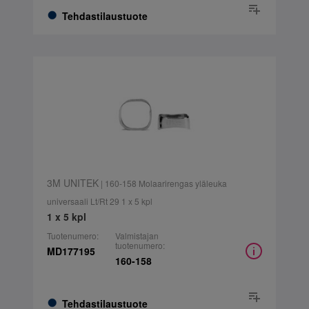
Tehdastilaustuote
3M UNITEK
| 160-158 Molaarirengas yläleuka
universaali Lt/Rt 29 1 x 5 kpl
1 x 5 kpl
Tuotenumero:
Valmistajan
tuotenumero:
MD177195
160-158
Tehdastilaustuote