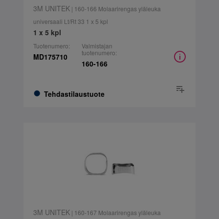
3M UNITEK
| 160-166 Molaarirengas yläleuka
universaali Lt/Rt 33 1 x 5 kpl
1 x 5 kpl
Tuotenumero:
Valmistajan
tuotenumero:
MD175710
160-166
Tehdastilaustuote
3M UNITEK
| 160-167 Molaarirengas yläleuka