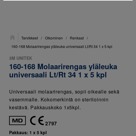
Sijainti:
Tarvikkeet
/
Oikominen
/
Renkaat
/
160-168 Molaarirengas yläleuka universaali Lt/Rt 34 1 x 5 kpl
3M UNITEK
160-168 Molaarirengas yläleuka
universaali Lt/Rt 34 1 x 5 kpl
Universaali molaarirengas, sopii oikealle sekä
vasemmalle. Kokomerkintä on steriloinnin
kestävä. Pakkauskoko 1x5kpl.
2797
Pakkaus:
1 x 5 kpl