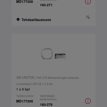
MD177208
160-271
Tehdastilaustuote
3M UNITEK
| 160-276 Molaarirengas alaleuka
universaali Lt/Rt 38 1 x 5 kpl
1 x 5 kpl
Tuotenumero:
Valmistajan
tuotenumero:
MD177209
160-276