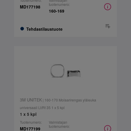
Tuotenumero:
Valmistajan
tuotenumero:
MD177198
160-169
Tehdastilaustuote
3M UNITEK
| 160-170 Molaarirengas yläleuka
universaali Lt/Rt 35 1 x 5 kpl
1 x 5 kpl
Tuotenumero:
Valmistajan
tuotenumero:
MD177199