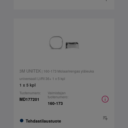
3M UNITEK
| 160-173 Molaarirengas yläleuka
universaali Lt/Rt 36+ 1 x 5 kpl
1 x 5 kpl
Tuotenumero:
Valmistajan
tuotenumero:
MD177201
160-173
Tehdastilaustuote