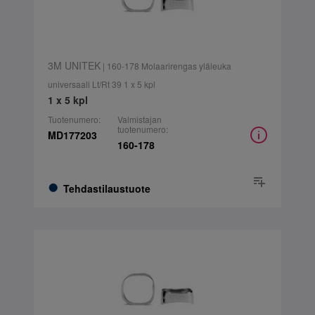
3M UNITEK
| 160-178 Molaarirengas yläleuka
universaali Lt/Rt 39 1 x 5 kpl
1 x 5 kpl
Tuotenumero:
Valmistajan
tuotenumero:
MD177203
160-178
Tehdastilaustuote