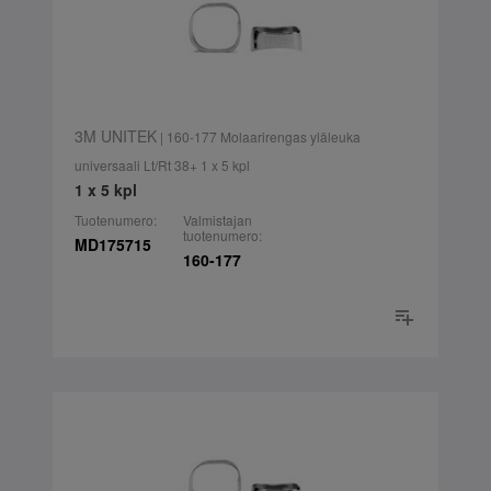
3M UNITEK
| 160-177 Molaarirengas yläleuka
universaali Lt/Rt 38+ 1 x 5 kpl
1 x 5 kpl
Tuotenumero:
Valmistajan
tuotenumero:
MD175715
160-177