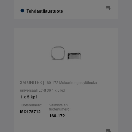
Tehdastilaustuote
3M UNITEK
| 160-172 Molaarirengas yläleuka
universaali Lt/Rt 36 1 x 5 kpl
1 x 5 kpl
Tuotenumero:
Valmistajan
tuotenumero:
MD175712
160-172