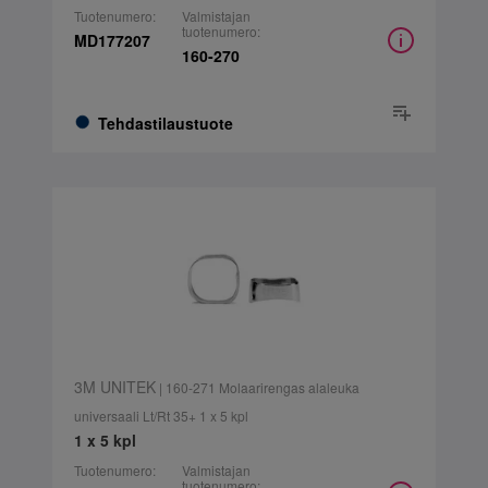
Tuotenumero:
Valmistajan
tuotenumero:
MD177207
160-270
Tehdastilaustuote
3M UNITEK
| 160-271 Molaarirengas alaleuka
universaali Lt/Rt 35+ 1 x 5 kpl
1 x 5 kpl
Tuotenumero:
Valmistajan
tuotenumero: