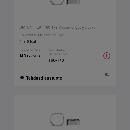
3M UNITEK
| 160-178 Molaarirengas yläleuka
universaali Lt/Rt 39 1 x 5 kpl
1 x 5 kpl
Tuotenumero:
Valmistajan
tuotenumero:
MD177203
160-178
Tehdastilaustuote