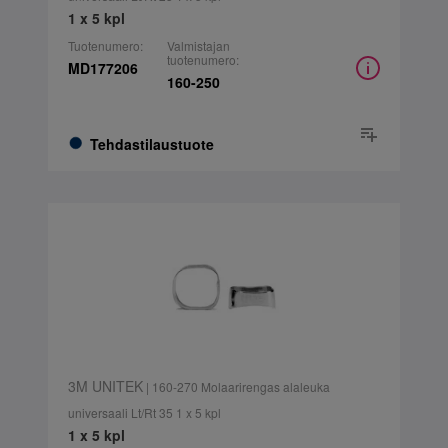
1 x 5 kpl
Tuotenumero:
Valmistajan
tuotenumero:
MD177206
160-250
Tehdastilaustuote
3M UNITEK
| 160-270 Molaarirengas alaleuka
universaali Lt/Rt 35 1 x 5 kpl
1 x 5 kpl