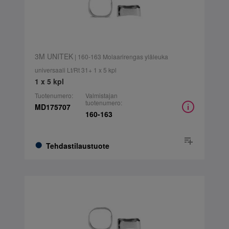
3M UNITEK
| 160-163 Molaarirengas yläleuka
universaali Lt/Rt 31+ 1 x 5 kpl
1 x 5 kpl
Tuotenumero:
Valmistajan
tuotenumero:
MD175707
160-163
Tehdastilaustuote