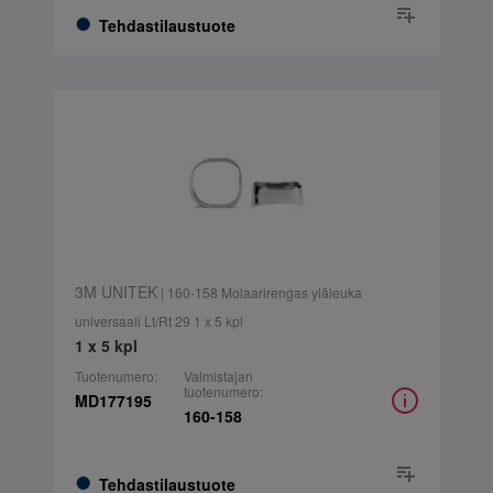
Tehdastilaustuote
3M UNITEK
| 160-158 Molaarirengas yläleuka
universaali Lt/Rt 29 1 x 5 kpl
1 x 5 kpl
Tuotenumero:
Valmistajan
tuotenumero:
MD177195
160-158
Tehdastilaustuote