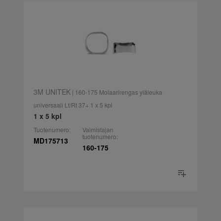
3M UNITEK
| 160-175 Molaarirengas yläleuka
universaali Lt/Rt 37+ 1 x 5 kpl
1 x 5 kpl
Tuotenumero:
Valmistajan
tuotenumero:
MD175713
160-175