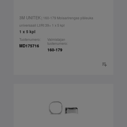
3M UNITEK
| 160-179 Molaarirengas yläleuka
universaali Lt/Rt 39+ 1 x 5 kpl
1 x 5 kpl
Tuotenumero:
Valmistajan
tuotenumero:
MD175716
160-179