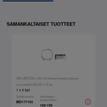
SAMANKALTAISET TUOTTEET
3M UNITEK
| 160-156 Molaarirengas yläleuka
universaali Lt/Rt 28 1 x 5 kpl
1 x 5 kpl
Tuotenumero:
Valmistajan
tuotenumero:
MD177193
160-156