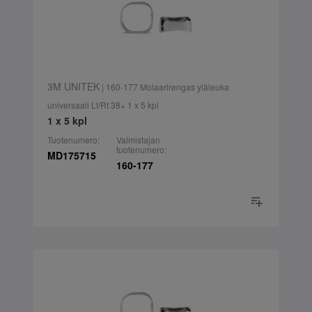
3M UNITEK
| 160-177 Molaarirengas yläleuka
universaali Lt/Rt 38+ 1 x 5 kpl
1 x 5 kpl
Tuotenumero:
Valmistajan
tuotenumero:
MD175715
160-177