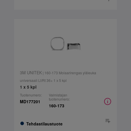
3M UNITEK
| 160-173 Molaarirengas yläleuka
universaali Lt/Rt 36+ 1 x 5 kpl
1 x 5 kpl
Tuotenumero:
Valmistajan
tuotenumero:
MD177201
160-173
Tehdastilaustuote