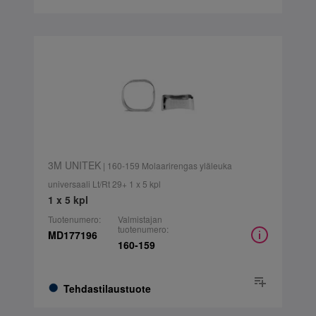
3M UNITEK
| 160-159 Molaarirengas yläleuka
universaali Lt/Rt 29+ 1 x 5 kpl
1 x 5 kpl
Tuotenumero:
Valmistajan
tuotenumero:
MD177196
160-159
Tehdastilaustuote