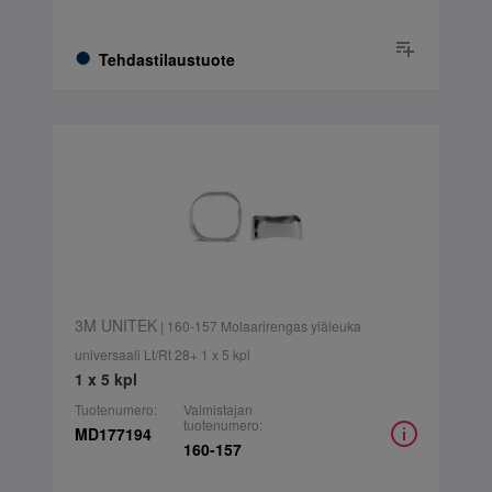
Tehdastilaustuote
3M UNITEK
| 160-157 Molaarirengas yläleuka
universaali Lt/Rt 28+ 1 x 5 kpl
1 x 5 kpl
Tuotenumero:
Valmistajan
tuotenumero:
MD177194
160-157