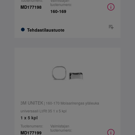
Tuotenumero:
Valmistajan
tuotenumero:
MD177198
160-169
Tehdastilaustuote
3M UNITEK
| 160-170 Molaarirengas yläleuka
universaali Lt/Rt 35 1 x 5 kpl
1 x 5 kpl
Tuotenumero:
Valmistajan
tuotenumero:
MD177199