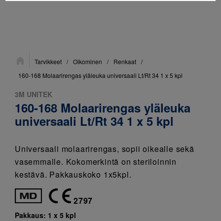
Sijainti:
Tarvikkeet
/
Oikominen
/
Renkaat
/
160-168 Molaarirengas yläleuka universaali Lt/Rt 34 1 x 5 kpl
3M UNITEK
160-168 Molaarirengas yläleuka
universaali Lt/Rt 34 1 x 5 kpl
Universaali molaarirengas, sopii oikealle sekä
vasemmalle. Kokomerkintä on steriloinnin
kestävä. Pakkauskoko 1x5kpl.
2797
Pakkaus:
1 x 5 kpl