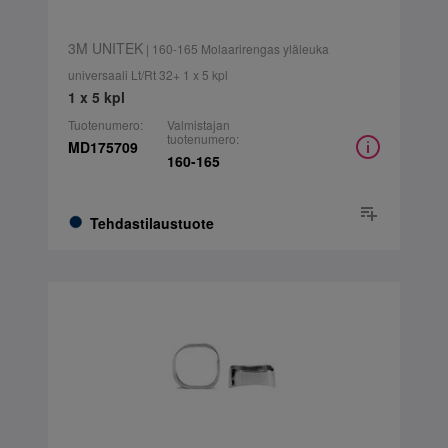
3M UNITEK
| 160-165 Molaarirengas yläleuka
universaali Lt/Rt 32+ 1 x 5 kpl
1 x 5 kpl
Tuotenumero:
Valmistajan
tuotenumero:
MD175709
160-165
Tehdastilaustuote