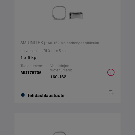
3M UNITEK
| 160-162 Molaarirengas yläleuka
universaali Lt/Rt 31 1 x 5 kpl
1 x 5 kpl
Tuotenumero:
Valmistajan
tuotenumero:
MD175706
160-162
Tehdastilaustuote