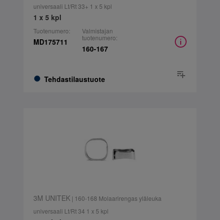
universaali Lt/Rt 33+ 1 x 5 kpl
1 x 5 kpl
Tuotenumero:
Valmistajan
tuotenumero:
MD175711
160-167
Tehdastilaustuote
3M UNITEK
| 160-168 Molaarirengas yläleuka
universaali Lt/Rt 34 1 x 5 kpl