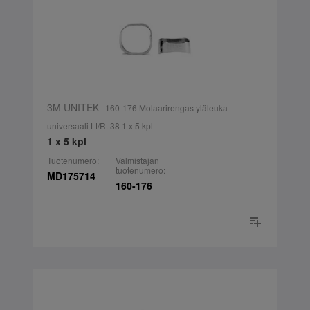
3M UNITEK
| 160-176 Molaarirengas yläleuka
universaali Lt/Rt 38 1 x 5 kpl
1 x 5 kpl
Tuotenumero:
Valmistajan
tuotenumero:
MD175714
160-176