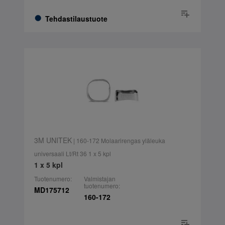
Tehdastilaustuote
3M UNITEK
| 160-172 Molaarirengas yläleuka
universaali Lt/Rt 36 1 x 5 kpl
1 x 5 kpl
Tuotenumero:
Valmistajan
tuotenumero:
MD175712
160-172