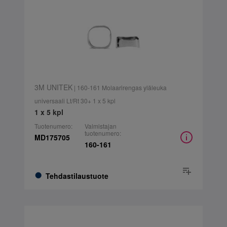
3M UNITEK
| 160-161 Molaarirengas yläleuka
universaali Lt/Rt 30+ 1 x 5 kpl
1 x 5 kpl
Tuotenumero:
Valmistajan
tuotenumero:
MD175705
160-161
Tehdastilaustuote