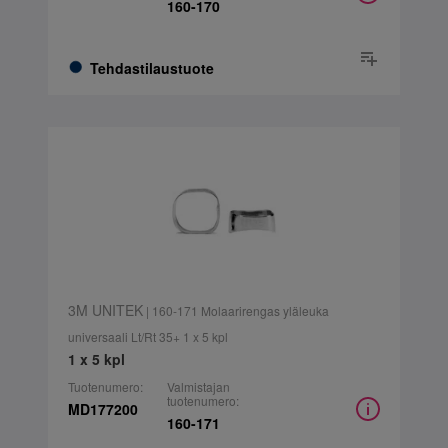
160-170
Tehdastilaustuote
3M UNITEK
| 160-171 Molaarirengas yläleuka
universaali Lt/Rt 35+ 1 x 5 kpl
1 x 5 kpl
Tuotenumero:
Valmistajan
tuotenumero:
MD177200
160-171