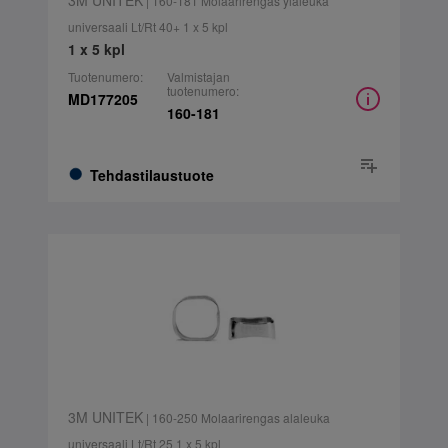
3M UNITEK
| 160-181 Molaarirengas yläleuka
universaali Lt/Rt 40+ 1 x 5 kpl
1 x 5 kpl
Tuotenumero:
Valmistajan
tuotenumero:
MD177205
160-181
Tehdastilaustuote
3M UNITEK
| 160-250 Molaarirengas alaleuka
universaali Lt/Rt 25 1 x 5 kpl