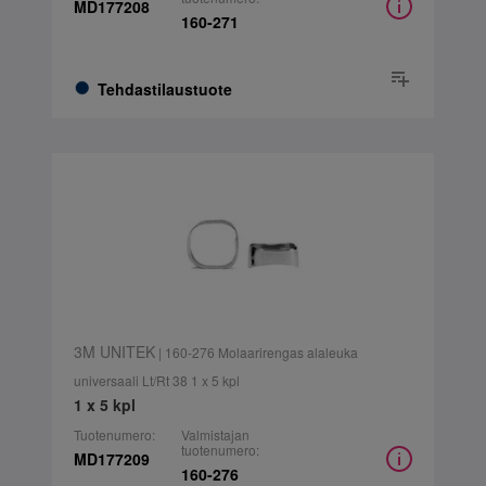
MD177208
160-271
Tehdastilaustuote
3M UNITEK
| 160-276 Molaarirengas alaleuka
universaali Lt/Rt 38 1 x 5 kpl
1 x 5 kpl
Tuotenumero:
Valmistajan
tuotenumero:
MD177209
160-276