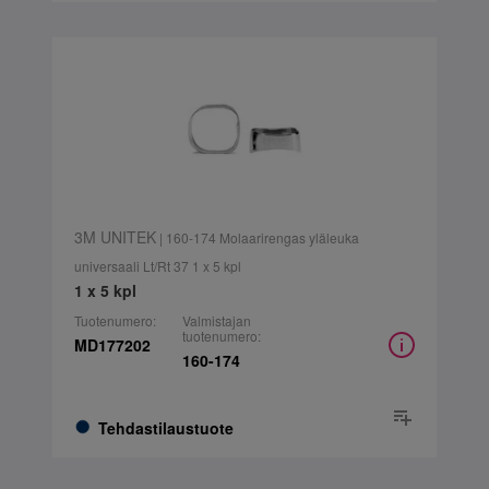
3M UNITEK
| 160-174 Molaarirengas yläleuka
universaali Lt/Rt 37 1 x 5 kpl
1 x 5 kpl
Tuotenumero:
Valmistajan
tuotenumero:
MD177202
160-174
Tehdastilaustuote