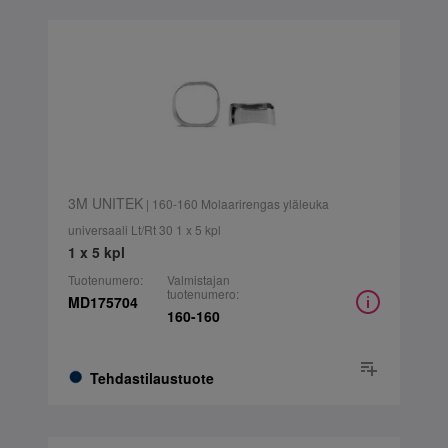
3M UNITEK
| 160-160 Molaarirengas yläleuka
universaali Lt/Rt 30 1 x 5 kpl
1 x 5 kpl
Tuotenumero:
Valmistajan
tuotenumero:
MD175704
160-160
Tehdastilaustuote