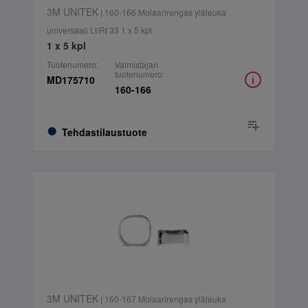
3M UNITEK
| 160-166 Molaarirengas yläleuka
universaali Lt/Rt 33 1 x 5 kpl
1 x 5 kpl
Tuotenumero:
Valmistajan
tuotenumero:
MD175710
160-166
Tehdastilaustuote
3M UNITEK
| 160-167 Molaarirengas yläleuka