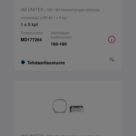
3M UNITEK
| 160-180 Molaarirengas yläleuka
universaali Lt/Rt 40 1 x 5 kpl
1 x 5 kpl
Tuotenumero:
Valmistajan
tuotenumero:
MD177204
160-180
Tehdastilaustuote