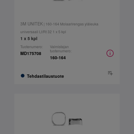
3M UNITEK
| 160-164 Molaarirengas yläleuka
universaali Lt/Rt 32 1 x 5 kpl
1 x 5 kpl
Tuotenumero:
Valmistajan
tuotenumero:
MD175708
160-164
Tehdastilaustuote