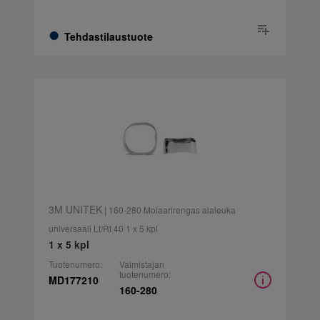
Tehdastilaustuote
3M UNITEK
| 160-280 Molaarirengas alaleuka
universaali Lt/Rt 40 1 x 5 kpl
1 x 5 kpl
Tuotenumero:
Valmistajan
tuotenumero:
MD177210
160-280