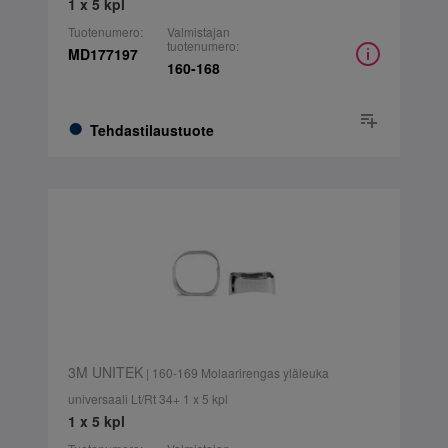
1 x 5 kpl
Tuotenumero:
Valmistajan
tuotenumero:
MD177197
160-168
Tehdastilaustuote
3M UNITEK
| 160-169 Molaarirengas yläleuka
universaali Lt/Rt 34+ 1 x 5 kpl
1 x 5 kpl