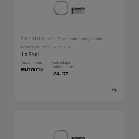
3M UNITEK
| 160-177 Molaarirengas yläleuka
universaali Lt/Rt 38+ 1 x 5 kpl
1 x 5 kpl
Tuotenumero:
Valmistajan
tuotenumero:
MD175715
160-177