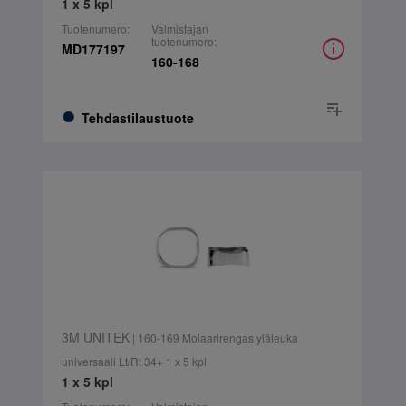
1 x 5 kpl
Tuotenumero:
Valmistajan
tuotenumero:
MD177197
160-168
Tehdastilaustuote
3M UNITEK
| 160-169 Molaarirengas yläleuka
universaali Lt/Rt 34+ 1 x 5 kpl
1 x 5 kpl