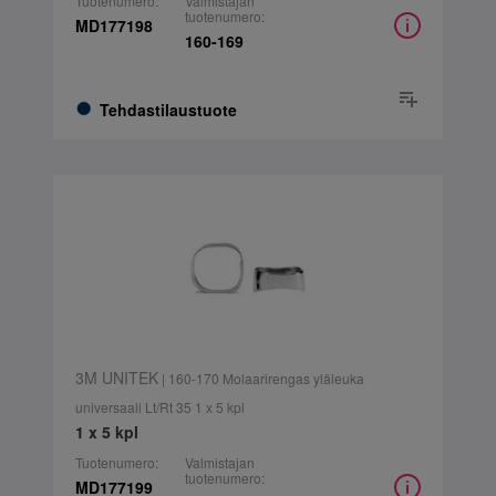
Tuotenumero:
Valmistajan
tuotenumero:
MD177198
160-169
Tehdastilaustuote
3M UNITEK
| 160-170 Molaarirengas yläleuka
universaali Lt/Rt 35 1 x 5 kpl
1 x 5 kpl
Tuotenumero:
Valmistajan
tuotenumero:
MD177199