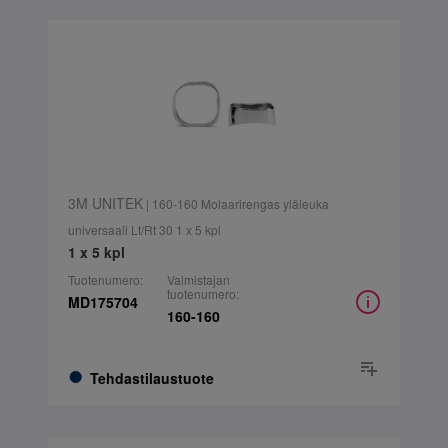
3M UNITEK
| 160-160 Molaarirengas yläleuka
universaali Lt/Rt 30 1 x 5 kpl
1 x 5 kpl
Tuotenumero:
Valmistajan
tuotenumero:
MD175704
160-160
Tehdastilaustuote