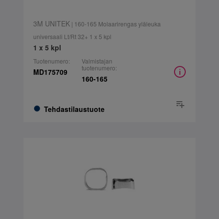
3M UNITEK
| 160-165 Molaarirengas yläleuka
universaali Lt/Rt 32+ 1 x 5 kpl
1 x 5 kpl
Tuotenumero:
Valmistajan
tuotenumero:
MD175709
160-165
Tehdastilaustuote