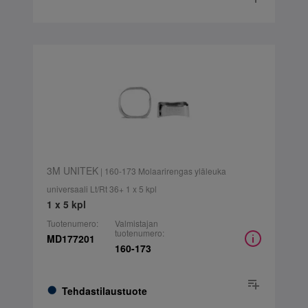
3M UNITEK
| 160-173 Molaarirengas yläleuka
universaali Lt/Rt 36+ 1 x 5 kpl
1 x 5 kpl
Tuotenumero:
Valmistajan
tuotenumero:
MD177201
160-173
Tehdastilaustuote