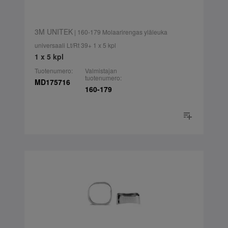
3M UNITEK
| 160-179 Molaarirengas yläleuka
universaali Lt/Rt 39+ 1 x 5 kpl
1 x 5 kpl
Tuotenumero:
Valmistajan
tuotenumero:
MD175716
160-179