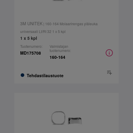
3M UNITEK
| 160-164 Molaarirengas yläleuka
universaali Lt/Rt 32 1 x 5 kpl
1 x 5 kpl
Tuotenumero:
Valmistajan
tuotenumero:
MD175708
160-164
Tehdastilaustuote