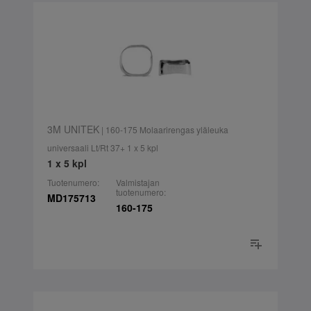
3M UNITEK
| 160-175 Molaarirengas yläleuka
universaali Lt/Rt 37+ 1 x 5 kpl
1 x 5 kpl
Tuotenumero:
Valmistajan
tuotenumero:
MD175713
160-175