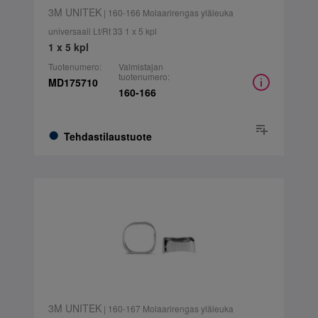
3M UNITEK
| 160-166 Molaarirengas yläleuka
universaali Lt/Rt 33 1 x 5 kpl
1 x 5 kpl
Tuotenumero:
Valmistajan
tuotenumero:
MD175710
160-166
Tehdastilaustuote
3M UNITEK
| 160-167 Molaarirengas yläleuka