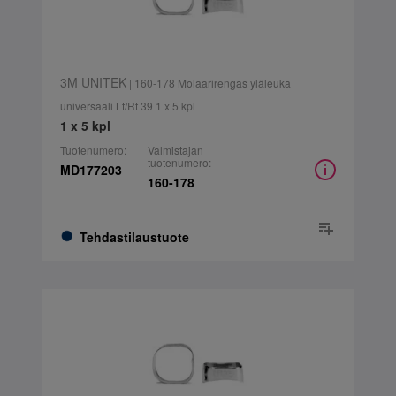
3M UNITEK
| 160-178 Molaarirengas yläleuka
universaali Lt/Rt 39 1 x 5 kpl
1 x 5 kpl
Tuotenumero:
Valmistajan
tuotenumero:
MD177203
160-178
Tehdastilaustuote