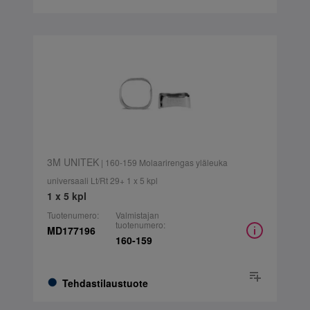
3M UNITEK
| 160-159 Molaarirengas yläleuka
universaali Lt/Rt 29+ 1 x 5 kpl
1 x 5 kpl
Tuotenumero:
Valmistajan
tuotenumero:
MD177196
160-159
Tehdastilaustuote