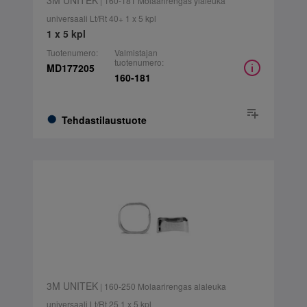
3M UNITEK
| 160-181 Molaarirengas yläleuka
universaali Lt/Rt 40+ 1 x 5 kpl
1 x 5 kpl
Tuotenumero:
Valmistajan
tuotenumero:
MD177205
160-181
Tehdastilaustuote
3M UNITEK
| 160-250 Molaarirengas alaleuka
universaali Lt/Rt 25 1 x 5 kpl