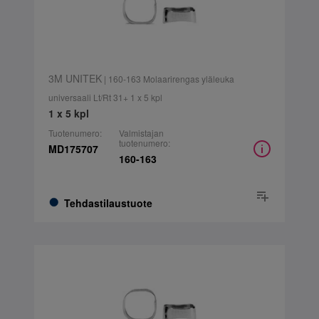
3M UNITEK
| 160-163 Molaarirengas yläleuka
universaali Lt/Rt 31+ 1 x 5 kpl
1 x 5 kpl
Tuotenumero:
Valmistajan
tuotenumero:
MD175707
160-163
Tehdastilaustuote