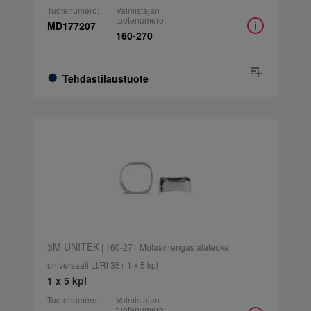
Tuotenumero:
Valmistajan
tuotenumero:
MD177207
160-270
Tehdastilaustuote
3M UNITEK
| 160-271 Molaarirengas alaleuka
universaali Lt/Rt 35+ 1 x 5 kpl
1 x 5 kpl
Tuotenumero:
Valmistajan
tuotenumero: