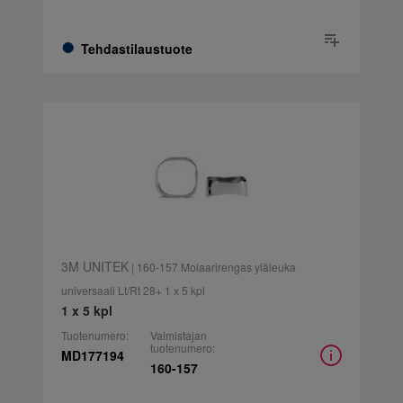
Tehdastilaustuote
3M UNITEK
| 160-157 Molaarirengas yläleuka
universaali Lt/Rt 28+ 1 x 5 kpl
1 x 5 kpl
Tuotenumero:
Valmistajan
tuotenumero:
MD177194
160-157