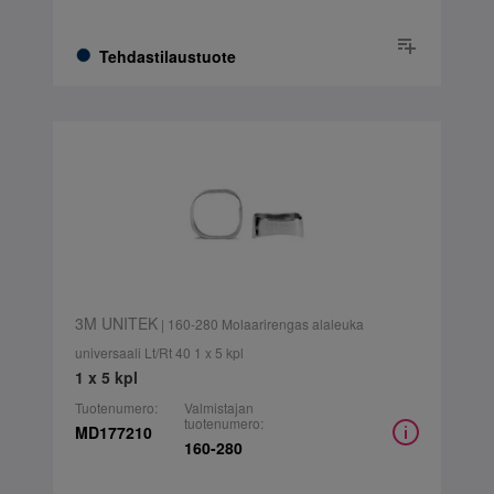
Tehdastilaustuote
3M UNITEK
| 160-280 Molaarirengas alaleuka
universaali Lt/Rt 40 1 x 5 kpl
1 x 5 kpl
Tuotenumero:
Valmistajan
tuotenumero:
MD177210
160-280