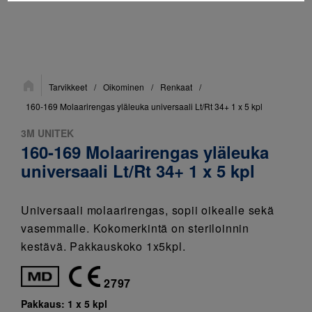
Sijainti:
Tarvikkeet
/
Oikominen
/
Renkaat
/
160-169 Molaarirengas yläleuka universaali Lt/Rt 34+ 1 x 5 kpl
3M UNITEK
160-169 Molaarirengas yläleuka
universaali Lt/Rt 34+ 1 x 5 kpl
Universaali molaarirengas, sopii oikealle sekä
vasemmalle. Kokomerkintä on steriloinnin
kestävä. Pakkauskoko 1x5kpl.
2797
Pakkaus:
1 x 5 kpl