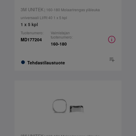
3M UNITEK
| 160-180 Molaarirengas yläleuka
universaali Lt/Rt 40 1 x 5 kpl
1 x 5 kpl
Tuotenumero:
Valmistajan
tuotenumero:
MD177204
160-180
Tehdastilaustuote