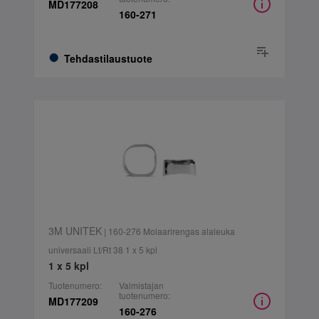
MD177208
160-271
Tehdastilaustuote
3M UNITEK
| 160-276 Molaarirengas alaleuka
universaali Lt/Rt 38 1 x 5 kpl
1 x 5 kpl
Tuotenumero:
Valmistajan
tuotenumero:
MD177209
160-276