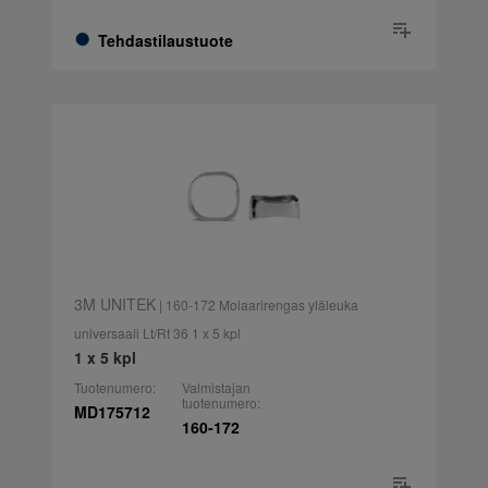
Tehdastilaustuote
3M UNITEK
| 160-172 Molaarirengas yläleuka
universaali Lt/Rt 36 1 x 5 kpl
1 x 5 kpl
Tuotenumero:
Valmistajan
tuotenumero:
MD175712
160-172