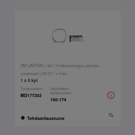
3M UNITEK
| 160-174 Molaarirengas yläleuka
universaali Lt/Rt 37 1 x 5 kpl
1 x 5 kpl
Tuotenumero:
Valmistajan
tuotenumero:
MD177202
160-174
Tehdastilaustuote