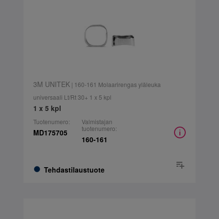
3M UNITEK
| 160-161 Molaarirengas yläleuka
universaali Lt/Rt 30+ 1 x 5 kpl
1 x 5 kpl
Tuotenumero:
Valmistajan
tuotenumero:
MD175705
160-161
Tehdastilaustuote