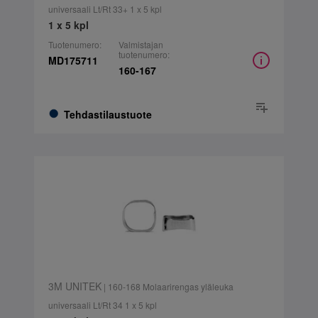
universaali Lt/Rt 33+ 1 x 5 kpl
1 x 5 kpl
Tuotenumero:
Valmistajan
tuotenumero:
MD175711
160-167
Tehdastilaustuote
3M UNITEK
| 160-168 Molaarirengas yläleuka
universaali Lt/Rt 34 1 x 5 kpl