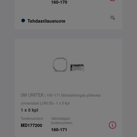
160-170
Tehdastilaustuote
3M UNITEK
| 160-171 Molaarirengas yläleuka
universaali Lt/Rt 35+ 1 x 5 kpl
1 x 5 kpl
Tuotenumero:
Valmistajan
tuotenumero:
MD177200
160-171