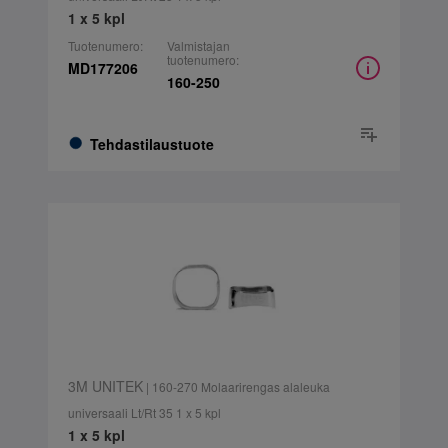
1 x 5 kpl
Tuotenumero:
Valmistajan
tuotenumero:
MD177206
160-250
Tehdastilaustuote
3M UNITEK
| 160-270 Molaarirengas alaleuka
universaali Lt/Rt 35 1 x 5 kpl
1 x 5 kpl