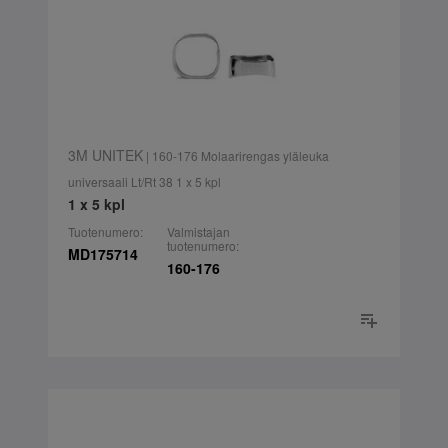
3M UNITEK
| 160-176 Molaarirengas yläleuka
universaali Lt/Rt 38 1 x 5 kpl
1 x 5 kpl
Tuotenumero:
Valmistajan
tuotenumero:
MD175714
160-176