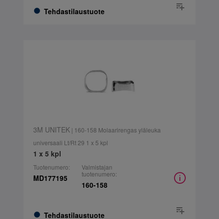
Tehdastilaustuote
3M UNITEK
| 160-158 Molaarirengas yläleuka
universaali Lt/Rt 29 1 x 5 kpl
1 x 5 kpl
Tuotenumero:
Valmistajan
tuotenumero:
MD177195
160-158
Tehdastilaustuote