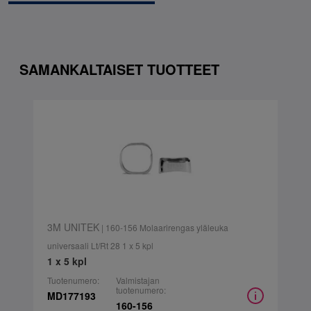
SAMANKALTAISET TUOTTEET
3M UNITEK
| 160-156 Molaarirengas yläleuka
universaali Lt/Rt 28 1 x 5 kpl
1 x 5 kpl
Tuotenumero:
Valmistajan
tuotenumero:
MD177193
160-156