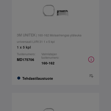
3M UNITEK
| 160-162 Molaarirengas yläleuka
universaali Lt/Rt 31 1 x 5 kpl
1 x 5 kpl
Tuotenumero:
Valmistajan
tuotenumero:
MD175706
160-162
Tehdastilaustuote