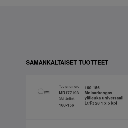
SAMANKALTAISET TUOTTEET
Tuotenumero:
160-156
MD177193
Molaarirengas
yläleuka universaali
3M Unitek
Lt/Rt 28 1 x 5 kpl
160-156