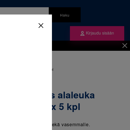
Haku
Kirjaudu sisään
mme
Tilaa ne
inen
/
Renkaat
/
uka universaali Lt/Rt 38 1 x 5 kpl
olaarirengas alaleuka
i Lt/Rt 38 1 x 5 kpl
rengas, sopii oikealle sekä vasemmalle.