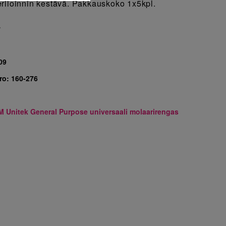
riloinnin kestävä. Pakkauskoko 1x5kpl.
7
09
ro:
160-276
M Unitek General Purpose universaali molaarirengas