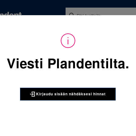
Koulutukset ja tapahtumat
Ajankohtaista
Yritykse
audu sisään nähdäksesi hinnat. Tarvitsetko tunnukset verkkokauppaan? 
Viesti Plandentilta.
Sijainti:
Tarvikkeet
/
Oikom
160-276 Molaarirengas alale
3M UNITEK
Kirjaudu sisään nähdäksesi hinnat
160-276 M
universaal
Universaali molaari