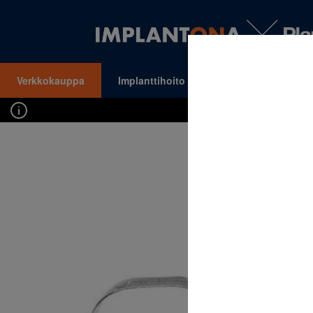
Verkkokauppa
Implanttihoito
Oikomishoito
VALIKKO
Kirj