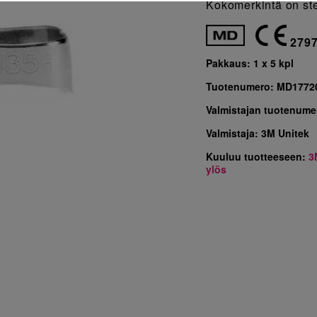
Kokomerkintä on ste
279
Pakkaus:
1 x 5 kpl
Tuotenumero:
MD1772
Valmistajan tuotenume
Valmistaja:
3M Unitek
Kuuluu tuotteeseen:
3
ylös