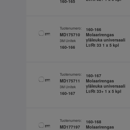
160-165
Tuotenumero:
160-166
MD175710
Molaarirengas
yläleuka universaali
3M Unitek
Lt/Rt 33 1 x 5 kpl
160-166
Tuotenumero:
160-167
MD175711
Molaarirengas
yläleuka universaali
3M Unitek
Lt/Rt 33+ 1 x 5 kpl
160-167
Tuotenumero:
160-168
MD177197
Molaarirengas