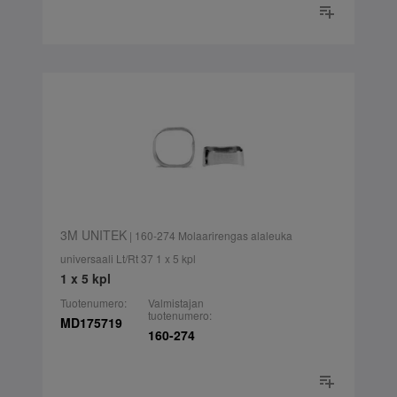
3M UNITEK
| 160-274 Molaarirengas alaleuka
universaali Lt/Rt 37 1 x 5 kpl
1 x 5 kpl
Tuotenumero:
Valmistajan
tuotenumero:
MD175719
160-274