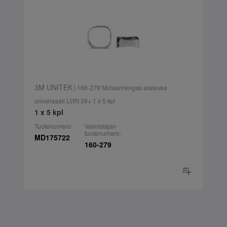
3M UNITEK
| 160-279 Molaarirengas alaleuka
universaali Lt/Rt 39+ 1 x 5 kpl
1 x 5 kpl
Tuotenumero:
Valmistajan
tuotenumero:
MD175722
160-279