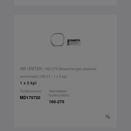
3M UNITEK
| 160-275 Molaarirengas alaleuka
universaali Lt/Rt 37+ 1 x 5 kpl
1 x 5 kpl
Tuotenumero:
Valmistajan
tuotenumero:
MD175720
160-275