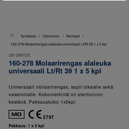
Sijainti:
Tarvikkeet
/
Oikominen
/
Renkaat
/
160-278 Molaarirengas alaleuka universaali Lt/Rt 39 1 x 5 kpl
3M UNITEK
160-278 Molaarirengas alaleuka
universaali Lt/Rt 39 1 x 5 kpl
Universaali molaarirengas, sopii oikealle sekä
vasemmalle. Kokomerkintä on steriloinnin
kestävä. Pakkauskoko 1x5kpl.
2797
Pakkaus:
1 x 5 kpl