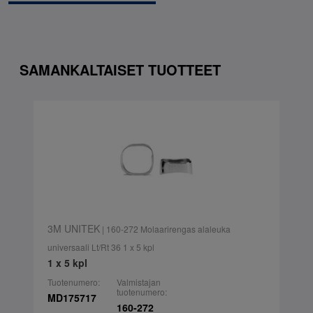
SAMANKALTAISET TUOTTEET
3M UNITEK
| 160-272 Molaarirengas alaleuka
universaali Lt/Rt 36 1 x 5 kpl
1 x 5 kpl
Tuotenumero:
Valmistajan
tuotenumero:
MD175717
160-272