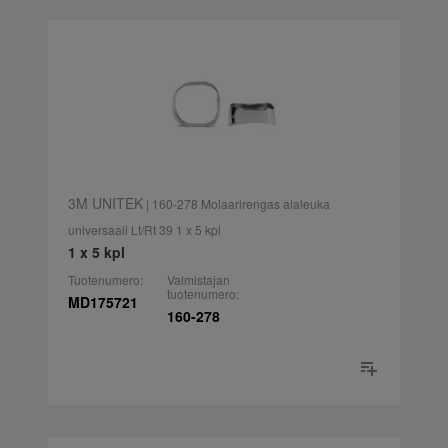
3M UNITEK
| 160-278 Molaarirengas alaleuka
universaali Lt/Rt 39 1 x 5 kpl
1 x 5 kpl
Tuotenumero:
Valmistajan
tuotenumero:
MD175721
160-278