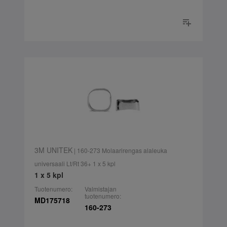
3M UNITEK
| 160-273 Molaarirengas alaleuka
universaali Lt/Rt 36+ 1 x 5 kpl
1 x 5 kpl
Tuotenumero:
Valmistajan
tuotenumero:
MD175718
160-273