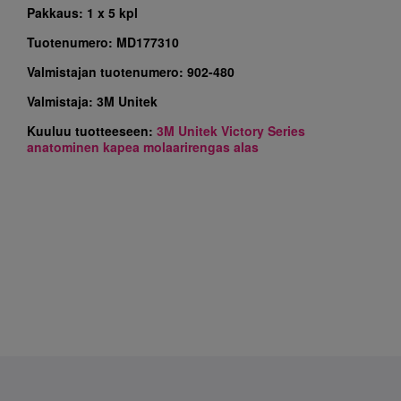
Pakkaus:
1 x 5 kpl
Tuotenumero:
MD177310
Valmistajan tuotenumero:
902-480
Valmistaja:
3M Unitek
Kuuluu tuotteeseen:
3M Unitek Victory Series
anatominen kapea molaarirengas alas