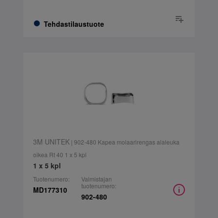
Tehdastilaustuote
3M UNITEK
| 902-480 Kapea molaarirengas alaleuka
oikea Rt 40 1 x 5 kpl
1 x 5 kpl
Tuotenumero:
Valmistajan
tuotenumero:
MD177310
902-480