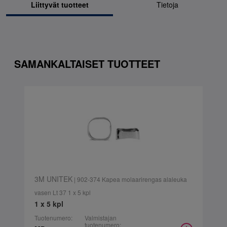
Liittyvät tuotteet
Tietoja
SAMANKALTAISET TUOTTEET
3M UNITEK
| 902-374 Kapea molaarirengas alaleuka
vasen Lt 37 1 x 5 kpl
1 x 5 kpl
Tuotenumero:
Valmistajan
tuotenumero: