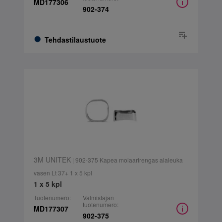
MD177306
902-374
Tehdastilaustuote
3M UNITEK
| 902-375 Kapea molaarirengas alaleuka
vasen Lt 37+ 1 x 5 kpl
1 x 5 kpl
Tuotenumero:
Valmistajan
tuotenumero:
MD177307
902-375