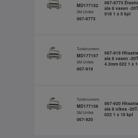
067-8773 Etsatt
MD177152
ala 6 vasen -2
3M Unitek
018 1 x 5 kpl
067-8773
Tuotenumero:
067-919 Hitsatt
MD177157
ala 6 vasen -20
3M Unitek
4.3mm 022 1 x 1
067-919
Tuotenumero:
067-920 Hitsatt
MD177158
ala 6 oikea -20
3M Unitek
022 1 x 10 kpl
067-920