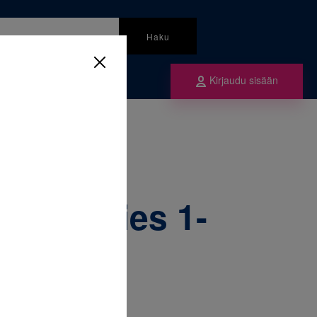
Haku
Kirjaudu sisään
mme
ctory Series 1-Tuubit alaleukaan
ory Series 1-
kaan