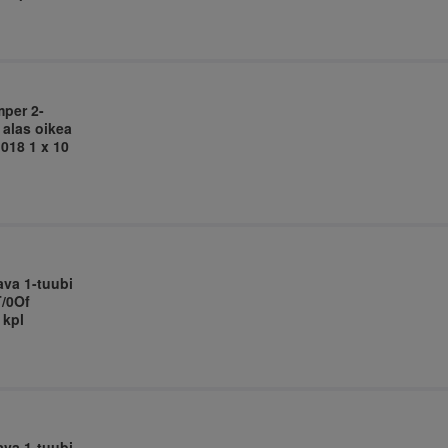
mper 2-
 alas oikea
018 1 x 10
ava 1-tuubi
T/0Of
 kpl
ava 1-tuubi