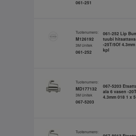
061-251
Tuotenumero:
061-252 Lip Bu
M126192
tuubi hitsattava
-25T/5Of 4.3mm 
3M Unitek
kpl
061-252
Tuotenumero:
067-5203 Etsatt
MD177132
ala 6 vasen -20
3M Unitek
4.3mm 018 1 x 5
067-5203
Tuotenumero:
067-8013 Etsatt