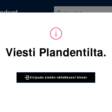
Koulutukset ja tapahtumat
Ajankohtaista
Yritykse
Viesti Plandentilta.
Sijainti:
Tarvikkeet
/
Oikominen
/
Tuubit
/
3M Unitek Vi
3M UNITEK
3M Unitek Vict
Kirjaudu sisään nähdäksesi hinnat
Tuubit alaleu