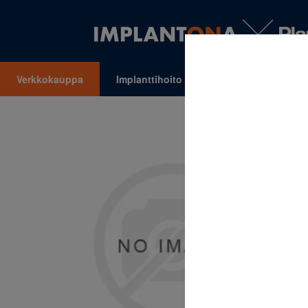
Verkkokauppa
Implanttihoito
Oikomishoito
VALIKKO