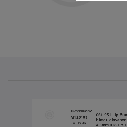
Tuotenumero:
061-251 Lip Bu
M126193
hitsat. alavasen
3M Unitek
4.3mm 018 1 x 1