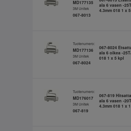
MD177135
ala 6 vasen -25
3M Unitek
4.3mm 018 1 x 5
067-8013
Tuotenumero:
067-8024 Etsatt
MD177136
ala 6 oikea -25
3M Unitek
018 1 x 5 kpl
067-8024
Tuotenumero:
067-819 Hitsatt
MD176017
ala 6 vasen -20T
3M Unitek
4.3mm 018 1 x 1
067-819