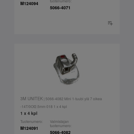
tuotenumero:
M124094
5066-4071
3M UNITEK
| 5066-4082 Mini 1-tuubi ylä 7 oikea
-14T/0Of2.5mm 018 1 x 4 kpl
1 x 4 kpl
Tuotenumero:
Valmistajan
tuotenumero:
M124091
5066-4082