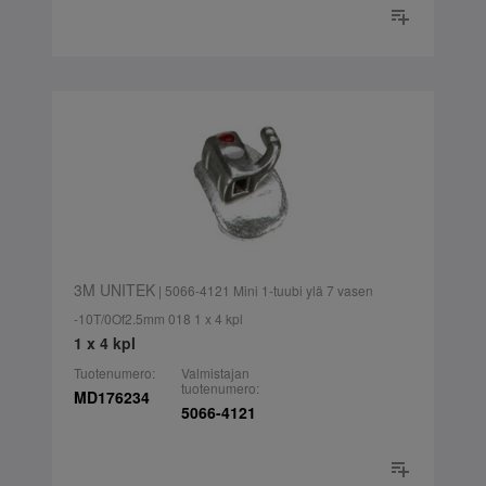
3M UNITEK
| 5066-4121 Mini 1-tuubi ylä 7 vasen
-10T/0Of2.5mm 018 1 x 4 kpl
1 x 4 kpl
Tuotenumero:
Valmistajan
tuotenumero:
MD176234
5066-4121