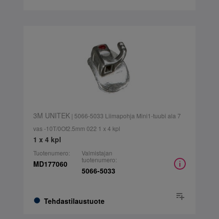
3M UNITEK
| 5066-5033 Liimapohja Mini1-tuubi ala 7
vas -10T/0Of2.5mm 022 1 x 4 kpl
1 x 4 kpl
Tuotenumero:
Valmistajan
tuotenumero:
MD177060
5066-5033
Tehdastilaustuote