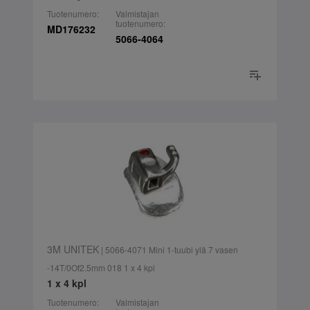
Tuotenumero:
Valmistajan
tuotenumero:
MD176232
5066-4064
3M UNITEK
| 5066-4071 Mini 1-tuubi ylä 7 vasen
-14T/0Of2.5mm 018 1 x 4 kpl
1 x 4 kpl
Tuotenumero:
Valmistajan