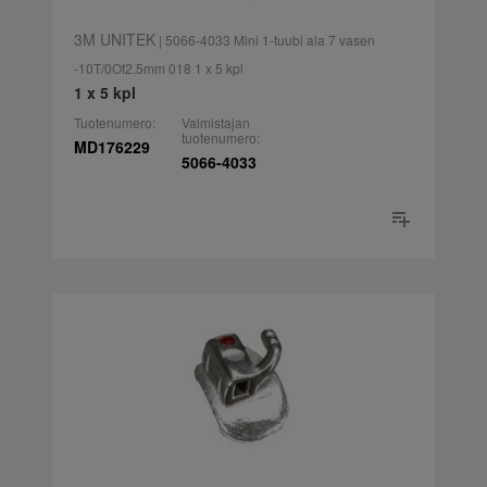
3M UNITEK
| 5066-4033 Mini 1-tuubi ala 7 vasen
-10T/0Of2.5mm 018 1 x 5 kpl
1 x 5 kpl
Tuotenumero:
Valmistajan
tuotenumero:
MD176229
5066-4033