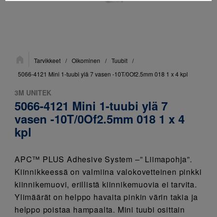
Sijainti:
Tarvikkeet
/
Oikominen
/
Tuubit
/
5066-4121 Mini 1-tuubi ylä 7 vasen -10T/0Of2.5mm 018 1 x 4 kpl
3M UNITEK
5066-4121 Mini 1-tuubi ylä 7
vasen -10T/0Of2.5mm 018 1 x 4
kpl
APC™ PLUS Adhesive System –” Liimapohja”.
Kiinnikkeessä on valmiina valokovetteinen pinkki
kiinnikemuovi, erillistä kiinnikemuovia ei tarvita.
Ylimäärät on helppo havaita pinkin värin takia ja
helppo poistaa hampaalta. Mini tuubi osittain