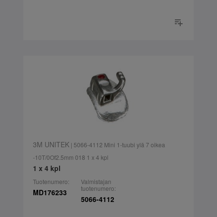
3M UNITEK
| 5066-4112 Mini 1-tuubi ylä 7 oikea
-10T/0Of2.5mm 018 1 x 4 kpl
1 x 4 kpl
Tuotenumero:
Valmistajan
tuotenumero:
MD176233
5066-4112