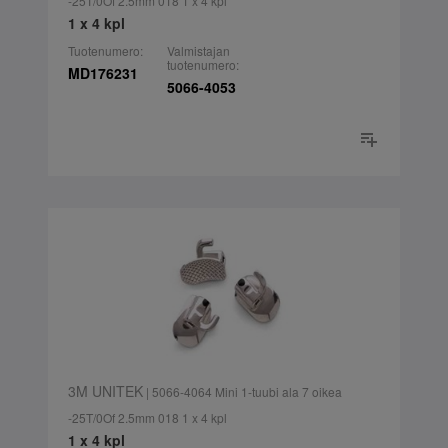
-25T/0Of 2.5mm 018 1 x 4 kpl
1 x 4 kpl
Tuotenumero:
Valmistajan
tuotenumero:
MD176231
5066-4053
3M UNITEK
| 5066-4064 Mini 1-tuubi ala 7 oikea
-25T/0Of 2.5mm 018 1 x 4 kpl
1 x 4 kpl