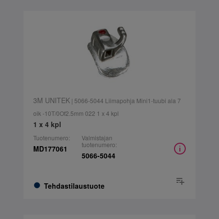
3M UNITEK
| 5066-5044 Liimapohja Mini1-tuubi ala 7
oik -10T/0Of2.5mm 022 1 x 4 kpl
1 x 4 kpl
Tuotenumero:
Valmistajan
tuotenumero:
MD177061
5066-5044
Tehdastilaustuote