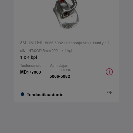
3M UNITEK
| 5066-5082 Liimapohja Mini1-tuubi ylä 7
oik -14T/0Of2.5mm 022 1 x 4 kpl
1 x 4 kpl
Tuotenumero:
Valmistajan
tuotenumero:
MD177063
5066-5082
Tehdastilaustuote