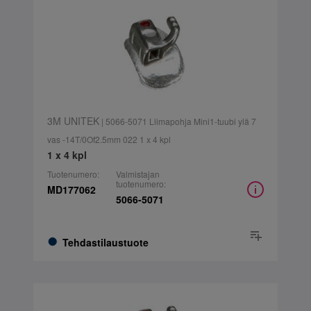
3M UNITEK
| 5066-5071 Liimapohja Mini1-tuubi ylä 7
vas -14T/0Of2.5mm 022 1 x 4 kpl
1 x 4 kpl
Tuotenumero:
Valmistajan
tuotenumero:
MD177062
5066-5071
Tehdastilaustuote