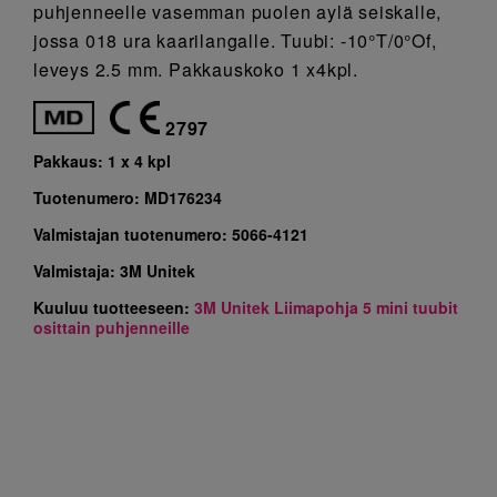
puhjenneelle vasemman puolen aylä seiskalle,
jossa 018 ura kaarilangalle. Tuubi: -10°T/0°Of,
leveys 2.5 mm. Pakkauskoko 1 x4kpl.
2797
Pakkaus:
1 x 4 kpl
Tuotenumero:
MD176234
Valmistajan tuotenumero:
5066-4121
Valmistaja:
3M Unitek
Kuuluu tuotteeseen:
3M Unitek Liimapohja 5 mini tuubit
osittain puhjenneille