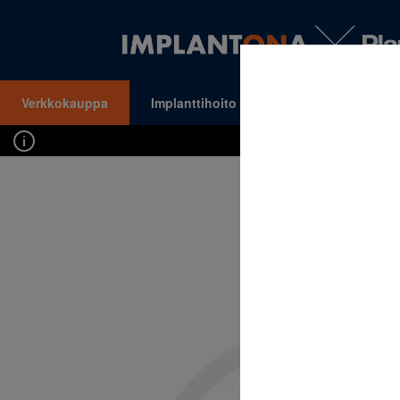
Verkkokauppa
Implanttihoito
Oikomishoito
VALIKKO
Kirj