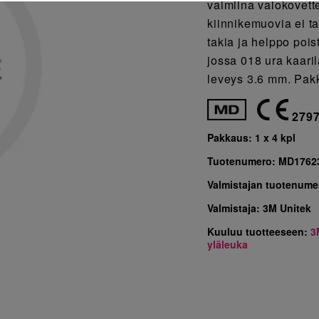
valmiina valokovette
kiinnikemuovia ei ta
takia ja helppo poi
jossa 018 ura kaarila
leveys 3.6 mm. Pak
279
Pakkaus:
1 x 4 kpl
Tuotenumero:
MD1762
Valmistajan tuotenume
Valmistaja:
3M Unitek
Kuuluu tuotteeseen:
3
yläleuka