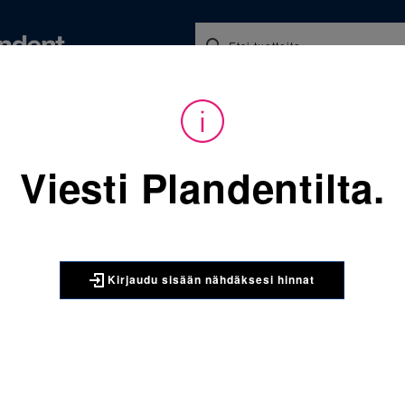
Koulutukset ja tapahtumat
Ajankohtaista
Yritykse
audu sisään nähdäksesi hinnat. Tarvitsetko tunnukset verkkokauppaan? 
Viesti Plandentilta.
Sijainti:
Tarvikkeet
/
Oikom
5067-8081 Liimapohja 1-tuu
3M UNITEK
Kirjaudu sisään nähdäksesi hinnat
5067-8081
vasen 0T/
APC™ PLUS Adhesiv