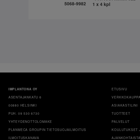
5068-9982
1 x 4 kpl
IMPLANTONA OY
ETUSIVU
ASENTAJANKATU 6
VERKKOKAUPP
00880 HELSINKI
ASIAKASTILINI
PUH. 09 530 6730
TUOTTEET
YHTEYDENOTTOLOMAKE
PALVELUT
PLANMECA GROUPIN TIETOSUOJAILMOITUS
KOULUTUKSET 
ILMOITUSKANAVA
AJANKOHTAIST