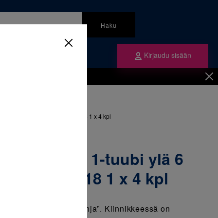
Haku
Kirjaudu sisään
mme
Tilaa ne
inen
/
Tuubit
/
bi ylä 6 vasen 0T/0Of3.6mm 018 1 x 4 kpl
 Liimapohja 1-tuubi ylä 6
0Of3.6mm 018 1 x 4 kpl
e System –” Liimapohja”. Kiinnikkeessä on