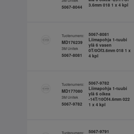
3M Unitek
3.6mm 018 1 x 4 kpl
5067-8044
5067-8081
Tuotenumero:
Liimapohja 1-tuubi
MD176239
ylä 6 vasen
3M Unitek
0T/0Of3.6mm 018 1 x
5067-8081
4 kpl
5067-9782
Tuotenumero:
Liimapohja 1-tuubi
MD177080
ylä 6 oikea
3M Unitek
-14T/10Of4.6mm 022
5067-9782
1 x 4 kpl
5067-9791
Tuotenumero: