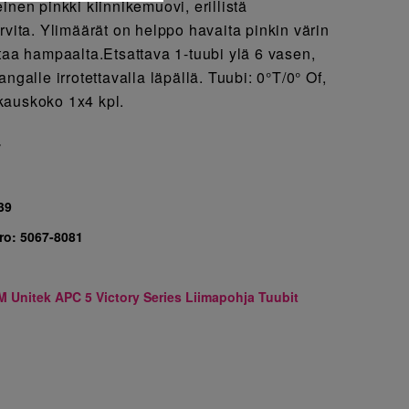
inen pinkki kiinnikemuovi, erillistä
rvita. Ylimäärät on helppo havaita pinkin värin
staa hampaalta.Etsattava 1-tuubi ylä 6 vasen,
ngalle irrotettavalla läpällä. Tuubi: 0°T/0° Of,
kauskoko 1x4 kpl.
7
39
ro:
5067-8081
M Unitek APC 5 Victory Series Liimapohja Tuubit