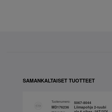
SAMANKALTAISET TUOTTEET
Tuotenumero:
5067-8044
MD176236
Liimapohja 2-tuubi
ala 6 oikea -25T/7Of