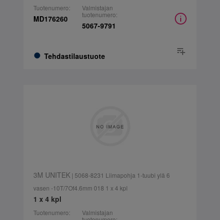
Tuotenumero:
Valmistajan
tuotenumero:
MD176260
5067-9791
Tehdastilaustuote
3M UNITEK
| 5068-8231 Liimapohja 1-tuubi ylä 6
vasen -10T/7Of4.6mm 018 1 x 4 kpl
1 x 4 kpl
Tuotenumero:
Valmistajan
tuotenumero: