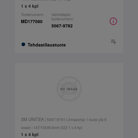
1 x 4 kpl
Tuotenumero:
Valmistajan
tuotenumero:
MD177080
5067-9782
Tehdastilaustuote
3M UNITEK
| 5067-9791 Liimapohja 1-tuubi ylä 6
vasen -14T/10Of4.6mm 022 1 x 4 kpl
1 x 4 kpl