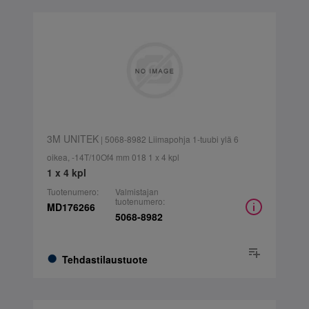
3M UNITEK
| 5068-8982 Liimapohja 1-tuubi ylä 6
oikea, -14T/10Of4 mm 018 1 x 4 kpl
1 x 4 kpl
Tuotenumero:
Valmistajan
tuotenumero:
MD176266
5068-8982
Tehdastilaustuote