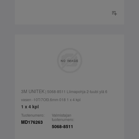
3M UNITEK
| 5068-8511 Liimapohja 2-tuubi ylä 6
vasen -10T/7Of3.6mm 018 1 x 4 kpl
1 x 4 kpl
Tuotenumero:
Valmistajan
tuotenumero:
MD176263
5068-8511