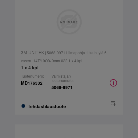
3M UNITEK
| 5068-9971 Liimapohja 1-tuubi ylä 6
vasen -14T/10Of4.0mm 022 1 x 4 kpl
1 x 4 kpl
Tuotenumero:
Valmistajan
tuotenumero:
MD176332
5068-9971
Tehdastilaustuote