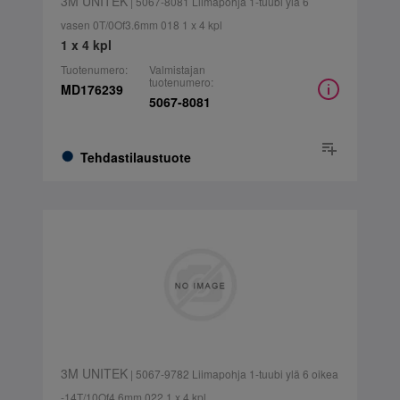
3M UNITEK
| 5067-8081 Liimapohja 1-tuubi ylä 6
vasen 0T/0Of3.6mm 018 1 x 4 kpl
1 x 4 kpl
Tuotenumero:
Valmistajan
tuotenumero:
MD176239
5067-8081
Tehdastilaustuote
3M UNITEK
| 5067-9782 Liimapohja 1-tuubi ylä 6 oikea
-14T/10Of4.6mm 022 1 x 4 kpl