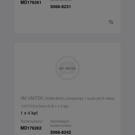
MD176261
5068-8231
3M UNITEK
| 5068-8242 Liimapohja 1-tuubi ylä 6 oikea
-10T/7Of 4.3mm 018 1 x 4 kpl
1 x 4 kpl
Tuotenumero:
Valmistajan
tuotenumero:
MD176262
5068-8242