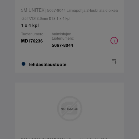
3M UNITEK
| 5067-8044 Liimapohja 2-tuubi ala 6 oikea
-25T/7Of 3.6mm 018 1 x 4 kpl
1 x 4 kpl
Tuotenumero:
Valmistajan
tuotenumero:
MD176236
5067-8044
Tehdastilaustuote