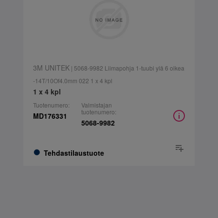
3M UNITEK
| 5068-9982 Liimapohja 1-tuubi ylä 6 oikea
-14T/10Of4.0mm 022 1 x 4 kpl
1 x 4 kpl
Tuotenumero:
Valmistajan
tuotenumero:
MD176331
5068-9982
Tehdastilaustuote