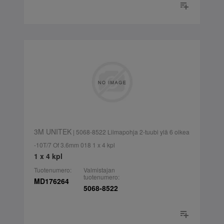
3M UNITEK
| 5068-8522 Liimapohja 2-tuubi ylä 6 oikea
-10T/7 Of 3.6mm 018 1 x 4 kpl
1 x 4 kpl
Tuotenumero:
Valmistajan
tuotenumero:
MD176264
5068-8522