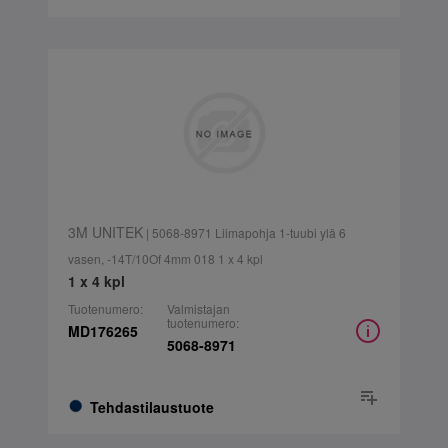
3M UNITEK
| 5068-8971 Liimapohja 1-tuubi ylä 6
vasen, -14T/10Of 4mm 018 1 x 4 kpl
1 x 4 kpl
Tuotenumero:
Valmistajan
tuotenumero:
MD176265
5068-8971
Tehdastilaustuote