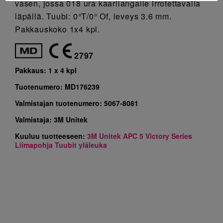
vasen, jossa 018 ura kaarilangalle irrotettavalla
läpällä. Tuubi: 0°T/0° Of, leveys 3.6 mm.
Pakkauskoko 1x4 kpl.
2797
Pakkaus:
1 x 4 kpl
Tuotenumero:
MD176239
Valmistajan tuotenumero:
5067-8081
Valmistaja:
3M Unitek
Kuuluu tuotteeseen:
3M Unitek APC 5 Victory Series
Liimapohja Tuubit yläleuka