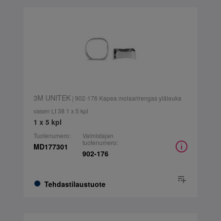
3M UNITEK
| 902-176 Kapea molaarirengas yläleuka
vasen Lt 38 1 x 5 kpl
1 x 5 kpl
Tuotenumero:
Valmistajan
tuotenumero:
MD177301
902-176
Tehdastilaustuote