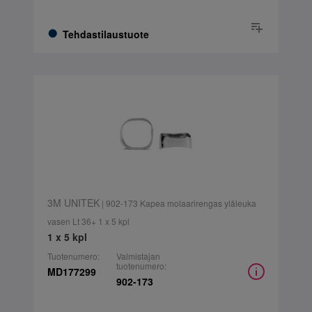
Tehdastilaustuote
3M UNITEK
| 902-173 Kapea molaarirengas yläleuka
vasen Lt 36+ 1 x 5 kpl
1 x 5 kpl
Tuotenumero:
Valmistajan
tuotenumero:
MD177299
902-173