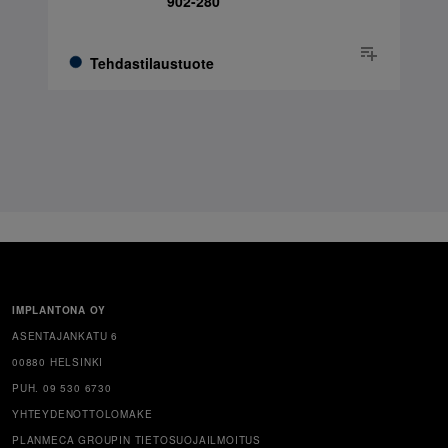
902-280
Tehdastilaustuote
IMPLANTONA OY
ASENTAJANKATU 6
00880 HELSINKI
PUH. 09 530 6730
YHTEYDENOTTOLOMAKE
PLANMECA GROUPIN TIETOSUOJAILMOITUS