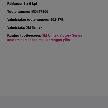
Pakkaus:
1 x 5 kpl
Tuotenumero:
MD177300
Valmistajan tuotenumero:
902-175
Valmistaja:
3M Unitek
Kuuluu tuotteeseen:
3M Unitek Victory Series
anatominen kapea molaarirengas ylös