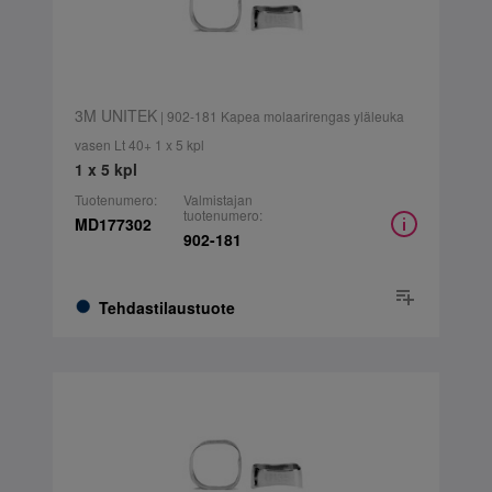
3M UNITEK
| 902-181 Kapea molaarirengas yläleuka
vasen Lt 40+ 1 x 5 kpl
1 x 5 kpl
Tuotenumero:
Valmistajan
tuotenumero:
MD177302
902-181
Tehdastilaustuote