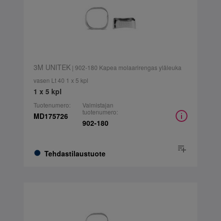
3M UNITEK
| 902-180 Kapea molaarirengas yläleuka
vasen Lt 40 1 x 5 kpl
1 x 5 kpl
Tuotenumero:
Valmistajan
tuotenumero:
MD175726
902-180
Tehdastilaustuote