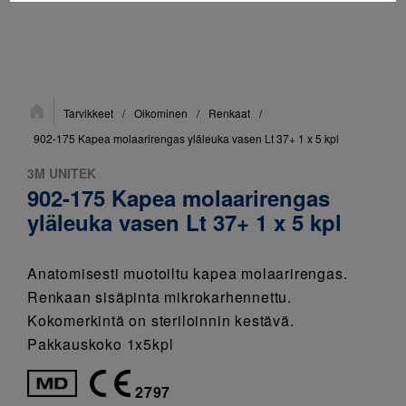
Sijainti:
Tarvikkeet
/
Oikominen
/
Renkaat
/
902-175 Kapea molaarirengas yläleuka vasen Lt 37+ 1 x 5 kpl
3M UNITEK
902-175 Kapea molaarirengas
yläleuka vasen Lt 37+ 1 x 5 kpl
Anatomisesti muotoiltu kapea molaarirengas.
Renkaan sisäpinta mikrokarhennettu.
Kokomerkintä on steriloinnin kestävä.
Pakkauskoko 1x5kpl
2797