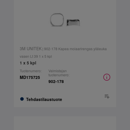
3M UNITEK
| 902-178 Kapea molaarirengas yläleuka
vasen Lt 39 1 x 5 kpl
1 x 5 kpl
Tuotenumero:
Valmistajan
tuotenumero:
MD175725
902-178
Tehdastilaustuote