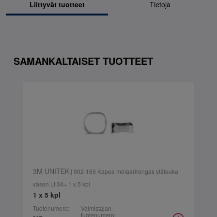
Liittyvät tuotteet
Tietoja
SAMANKALTAISET TUOTTEET
3M UNITEK
| 902-169 Kapea molaarirengas yläleuka
vasen Lt 34+ 1 x 5 kpl
1 x 5 kpl
Tuotenumero:
Valmistajan
tuotenumero: