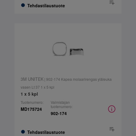
Tehdastilaustuote
3M UNITEK
| 902-174 Kapea molaarirengas yläleuka
vasen Lt 37 1 x 5 kpl
1 x 5 kpl
Tuotenumero:
Valmistajan
tuotenumero:
MD175724
902-174
Tehdastilaustuote