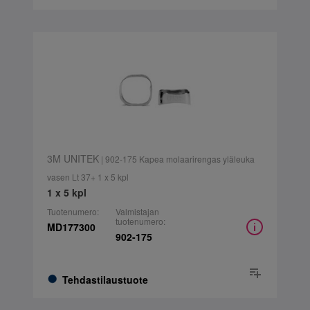
3M UNITEK
| 902-175 Kapea molaarirengas yläleuka
vasen Lt 37+ 1 x 5 kpl
1 x 5 kpl
Tuotenumero:
Valmistajan
tuotenumero:
MD177300
902-175
Tehdastilaustuote