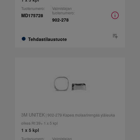
Tuotenumero:
Valmistajan
tuotenumero:
MD175728
902-278
Tehdastilaustuote
3M UNITEK
| 902-279 Kapea molaarirengas yläleuka
oikea Rt 39+ 1 x 5 kpl
1 x 5 kpl
Tuotenumero:
Valmistajan