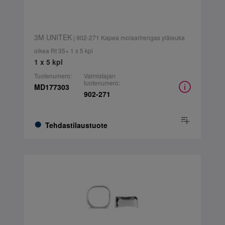
3M UNITEK
| 902-271 Kapea molaarirengas yläleuka
oikea Rt 35+ 1 x 5 kpl
1 x 5 kpl
Tuotenumero:
Valmistajan
tuotenumero:
MD177303
902-271
Tehdastilaustuote