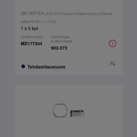
3M UNITEK
| 902-273 Kapea molaarirengas yläleuka
oikea Rt 36+ 1 x 5 kpl
1 x 5 kpl
Tuotenumero:
Valmistajan
tuotenumero:
MD177304
902-273
Tehdastilaustuote