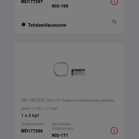
MD177297
902-169
Tehdastilaustuote
3M UNITEK
| 902-171 Kapea molaarirengas yläleuka
vasen Lt 35+ 1 x 5 kpl
1 x 5 kpl
Tuotenumero:
Valmistajan
tuotenumero:
MD177298
902-171