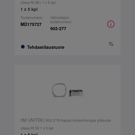
oikea Rt 38+ 1 x 5 kpl
1 x 5 kpl
Tuotenumero:
Valmistajan
tuotenumero:
MD175727
902-277
Tehdastilaustuote
3M UNITEK
| 902-278 Kapea molaarirengas yläleuka
oikea Rt 39 1 x 5 kpl
1 x 5 kpl