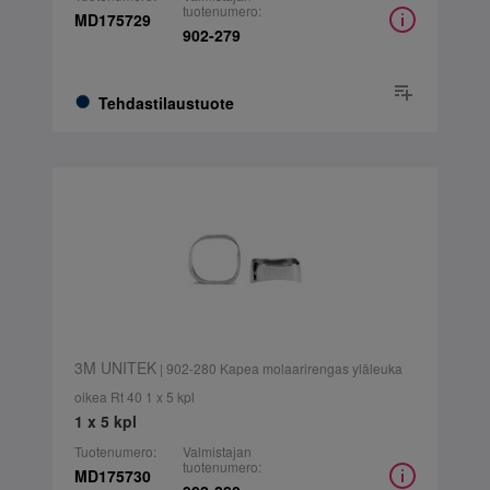
tuotenumero:
MD175729
902-279
Tehdastilaustuote
3M UNITEK
| 902-280 Kapea molaarirengas yläleuka
oikea Rt 40 1 x 5 kpl
1 x 5 kpl
Tuotenumero:
Valmistajan
tuotenumero:
MD175730