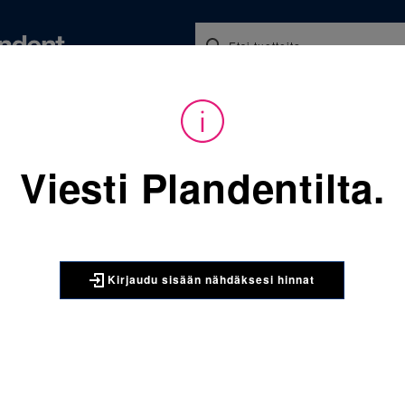
Koulutukset ja tapahtumat
Ajankohtaista
Yritykse
audu sisään nähdäksesi hinnat. Tarvitsetko tunnukset verkkokauppaan? 
Viesti Plandentilta.
Sijainti:
Tarvikkeet
/
Oikom
902-175 Kapea molaarirenga
3M UNITEK
Kirjaudu sisään nähdäksesi hinnat
902-175 K
yläleuka v
Anatomisesti muoto