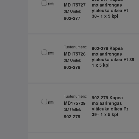
MD175727
molaarirengas
yläleuka oikea Rt
3M Unitek
38+ 1 x 5 kpl
902-277
Tuotenumero:
902-278 Kapea
MD175728
molaarirengas
yläleuka oikea Rt 39
3M Unitek
1 x 5 kpl
902-278
Tuotenumero:
902-279 Kapea
MD175729
molaarirengas
yläleuka oikea Rt
3M Unitek
39+ 1 x 5 kpl
902-279