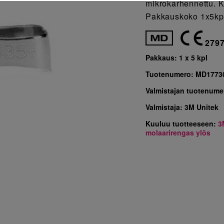
mikrokarhennettu. K
Pakkauskoko 1x5kp
279
Pakkaus:
1 x 5 kpl
Tuotenumero:
MD1773
Valmistajan tuotenume
Valmistaja:
3M Unitek
Kuuluu tuotteeseen:
3
molaarirengas ylös