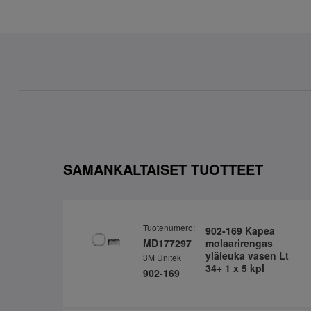
SAMANKALTAISET TUOTTEET
Tuotenumero:
902-169 Kapea
MD177297
molaarirengas
yläleuka vasen Lt
3M Unitek
34+ 1 x 5 kpl
902-169