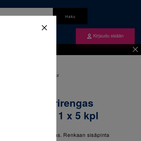
Haku
Kirjaudu sisään
mme
Tilaa ne
inen
/
Renkaat
/
s yläleuka vasen Lt 37+ 1 x 5 kpl
apea molaarirengas
asen Lt 37+ 1 x 5 kpl
iltu kapea molaarirengas. Renkaan sisäpinta