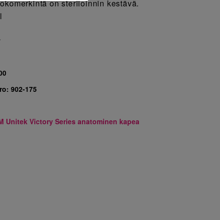
okomerkintä on steriloinnin kestävä.
l
7
00
ro:
902-175
M Unitek Victory Series anatominen kapea