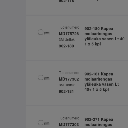
902-178
Tuotenumero:
902-180 Kapea
MD175726
molaarirengas
yläleuka vasen Lt 40
3M Unitek
1 x 5 kpl
902-180
Tuotenumero:
902-181 Kapea
MD177302
molaarirengas
yläleuka vasen Lt
3M Unitek
40+ 1 x 5 kpl
902-181
Tuotenumero:
902-271 Kapea
MD177303
molaarirengas