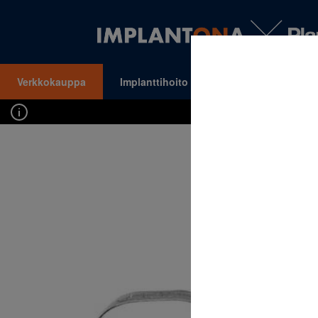
Verkkokauppa
Implanttihoito
Oikomishoito
VALIKKO
Kirj